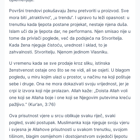
Površni trendovi pokušavaju ženu pretvoriti u proizvod. Sve
mora biti „atraktivno“, „u trendu“. I upravo tu leži opasnost: u
trenutku kada ljepota postane projekat, nestaje njena duša.
Islam uči da je ljepota dar, ne performans. Njen smisao nije u
tome da privlači poglede, već da podsjeća na Stvoritelja.
Kada žena njeguje čistoću, urednost i sklad, to je
zahvalnosti. Stvoritelju. Njenom jedinom Vlasniku.
U vremenu kada se sve prodaje kroz sliku, istinska
ženstvenost ostaje ono što se ne vidi, ali se osjeti. U blagom
pogledu, u miru kojim ulazi u prostor, u načinu na koji poštuje
sebe i druge. Ona ne mora dokazivati svoju vrijednost, jer je
crpi iz izvora koji nije prolazan. Allah kaže: „Doista Allah voli
one koji se Allaha boje i one koji se Njegovim putevima kreću
pažljivo.“ (Kur’an, 3:76)
Ova prisutnost vjere u srcu oblikuje svaku riječ, svaki
pogled, svaki postupak. Muslimanka koja njeguje svoju vjeru
i svjesna je Allahove prisutnosti u svakom trenutku, svojom
tišinom, blagim osmijehom i dostojanstvom svjedoči ljepotu