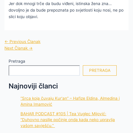
Jer dok mnogi trče da budu viđeni, istinska žena zna…
dovoljno je da bude prepoznata po svjetlosti koju nosi, ne po
slici koju objavi.
←
Previous Članak
Next Članak
→
Pretraga
PRETRAGA
Najnoviji članci
“Srca koja čuvaju Kur'an” – Hafize Eldina, Almedina i
Amina Imamović
BAHAR PODCAST #105 | Tea Vuglec Mijović:
“Duhovno nasilje počinje onda kada neko upravlja
vašom savješću.”