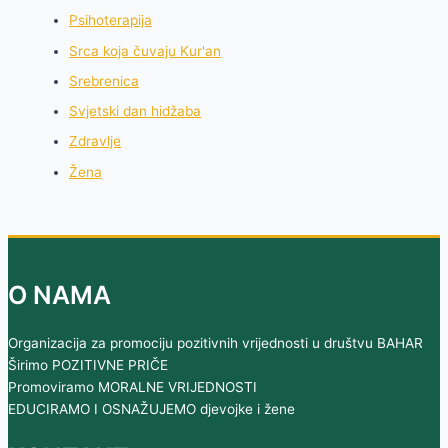
Psihoterapija
Srca koja čuvaju Kur'an
Srebrenica
Svjetski dan hidžaba
Zdravlje
Žena
O NAMA
Organizacija za promociju pozitivnih vrijednosti u društvu BAHAR
Širimo POZITIVNE PRIČE
Promoviramo MORALNE VRIJEDNOSTI
EDUCIRAMO I OSNAŽUJEMO djevojke i žene