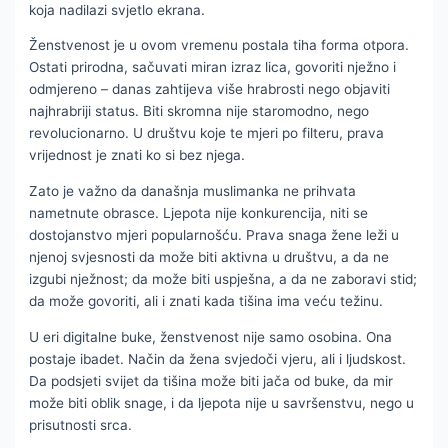
koja nadilazi svjetlo ekrana.
Ženstvenost je u ovom vremenu postala tiha forma otpora.
Ostati prirodna, sačuvati miran izraz lica, govoriti nježno i
odmjereno – danas zahtijeva više hrabrosti nego objaviti
najhrabriji status. Biti skromna nije staromodno, nego
revolucionarno. U društvu koje te mjeri po filteru, prava
vrijednost je znati ko si bez njega.
Zato je važno da današnja muslimanka ne prihvata
nametnute obrasce. Ljepota nije konkurencija, niti se
dostojanstvo mjeri popularnošću. Prava snaga žene leži u
njenoj svjesnosti da može biti aktivna u društvu, a da ne
izgubi nježnost; da može biti uspješna, a da ne zaboravi stid;
da može govoriti, ali i znati kada tišina ima veću težinu.
U eri digitalne buke, ženstvenost nije samo osobina. Ona
postaje ibadet. Način da žena svjedoči vjeru, ali i ljudskost.
Da podsjeti svijet da tišina može biti jača od buke, da mir
može biti oblik snage, i da ljepota nije u savršenstvu, nego u
prisutnosti srca.