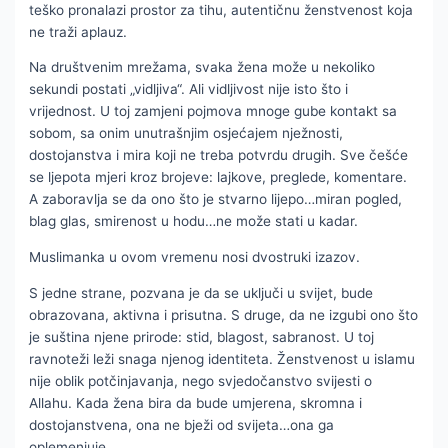
teško pronalazi prostor za tihu, autentičnu ženstvenost koja
ne traži aplauz.
Na društvenim mrežama, svaka žena može u nekoliko
sekundi postati „vidljiva“. Ali vidljivost nije isto što i
vrijednost. U toj zamjeni pojmova mnoge gube kontakt sa
sobom, sa onim unutrašnjim osjećajem nježnosti,
dostojanstva i mira koji ne treba potvrdu drugih. Sve češće
se ljepota mjeri kroz brojeve: lajkove, preglede, komentare.
A zaboravlja se da ono što je stvarno lijepo…miran pogled,
blag glas, smirenost u hodu…ne može stati u kadar.
Muslimanka u ovom vremenu nosi dvostruki izazov.
S jedne strane, pozvana je da se uključi u svijet, bude
obrazovana, aktivna i prisutna. S druge, da ne izgubi ono što
je suština njene prirode: stid, blagost, sabranost. U toj
ravnoteži leži snaga njenog identiteta. Ženstvenost u islamu
nije oblik potčinjavanja, nego svjedočanstvo svijesti o
Allahu. Kada žena bira da bude umjerena, skromna i
dostojanstvena, ona ne bježi od svijeta…ona ga
oplemenjuje.