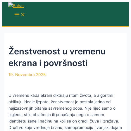
Skip
to
MAIN
MENU
content
Ženstvenost u vremenu
ekrana i površnosti
19. Novembra 2025.
U vremenu kada ekrani diktiraju ritam života, a algoritmi
oblikuju ideale ljepote, ženstvenost je postala jedno od
najizazovnijih pitanja savremenog doba. Nije riječ samo o
izgledu, stilu oblačenja ili ponašanju nego o samom
identitetu žene i načinu na koji se on gradi, čuva i izražava.
Društvo koje vrednuje brzinu, samopromociju i vanjski dojam