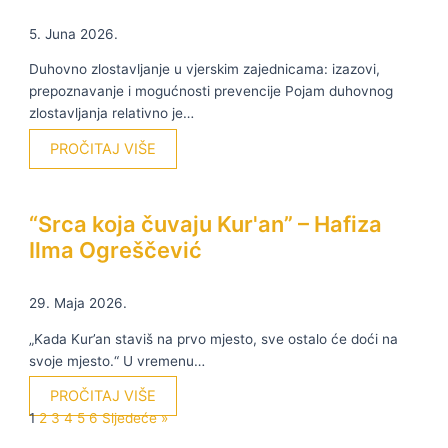
5. Juna 2026.
Duhovno zlostavljanje u vjerskim zajednicama: izazovi,
prepoznavanje i mogućnosti prevencije Pojam duhovnog
zlostavljanja relativno je…
PROČITAJ VIŠE
“Srca koja čuvaju Kur'an” – Hafiza
Ilma Ogreščević
29. Maja 2026.
„Kada Kur’an staviš na prvo mjesto, sve ostalo će doći na
svoje mjesto.“ U vremenu…
PROČITAJ VIŠE
1
2
3
4
5
6
Sljedeće »