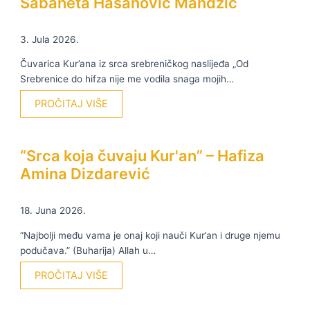
Sabaheta Hasanović Mandžić
3. Jula 2026.
Čuvarica Kur’ana iz srca srebreničkog naslijeđa „Od
Srebrenice do hifza nije me vodila snaga mojih…
PROČITAJ VIŠE
“Srca koja čuvaju Kur'an” – Hafiza
Amina Dizdarević
18. Juna 2026.
“Najbolji među vama je onaj koji nauči Kur’an i druge njemu
podučava.” (Buharija) Allah u…
PROČITAJ VIŠE