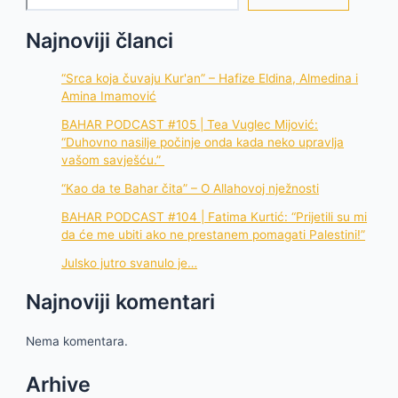
Najnoviji članci
“Srca koja čuvaju Kur'an” – Hafize Eldina, Almedina i
Amina Imamović
BAHAR PODCAST #105 | Tea Vuglec Mijović:
“Duhovno nasilje počinje onda kada neko upravlja
vašom savješću.”
“Kao da te Bahar čita” – O Allahovoj nježnosti
BAHAR PODCAST #104 | Fatima Kurtić: “Prijetili su mi
da će me ubiti ako ne prestanem pomagati Palestini!”
Julsko jutro svanulo je…
Najnoviji komentari
Nema komentara.
Arhive