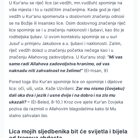
U Kur'anu se riječ lice (ar.vedžh, mn.vudžuh) spominje na
više mjesta i to u različitim značenjima. Kada god je riječ
vedžh u Kur'anu spomenuta u doslovnom značenju odnosi
se na Božije ili insansko lice. Osim doslovnog značenja riječ
lice spominje se i u značenju naklonosti i ljubavi, kao što je
roditeljska ljubav. U ovom kontekstu spominje se u suri
Jusuf u primjeru Jakubove a.s. ljubavi i naklonosti. Zatim,
riječ vedžh dolazi u značenju početka nečega kao i u
značenju Allahovog zadovoljstva. U Kur'anu stoji:
“Mi vas
samo radi Allahova zadovoljstva hranimo, od vas
naknadu niti zahvalnost ne želimo!”
(El-Insan, 9)
Pored toga što Kur'an spominje lice on spominje i dijelove
lica: oči, uši, usta. Kaže Uzvišeni:
Zar mu nismo (čovjeku)
dali oka dva i jezik i usne dvije i na dobro i na zlo mu
ukazali? –
(El-Beled, 8-10.) Kroz ove ajete Kur'an čovjeka
poziva da razmisli o Allahovim blagodatima kako bi Mu
stalno zahvalan bio.
Lica mojih sljedbenika bit će svijetla i bijela
od tragova abdesta