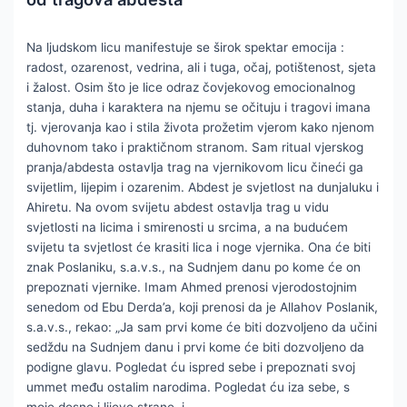
Na ljudskom licu manifestuje se širok spektar emocija :
radost, ozarenost, vedrina, ali i tuga, očaj, potištenost, sjeta
i žalost. Osim što je lice odraz čovjekovog emocionalnog
stanja, duha i karaktera na njemu se očituju i tragovi imana
tj. vjerovanja kao i stila života prožetim vjerom kako njenom
duhovnom tako i praktičnom stranom. Sam ritual vjerskog
pranja/abdesta ostavlja trag na vjernikovom licu čineći ga
svijetlim, lijepim i ozarenim. Abdest je svjetlost na dunjaluku i
Ahiretu. Na ovom svijetu abdest ostavlja trag u vidu
svjetlosti na licima i smirenosti u srcima, a na budućem
svijetu ta svjetlost će krasiti lica i noge vjernika. Ona će biti
znak Poslaniku, s.a.v.s., na Sudnjem danu po kome će on
prepoznati vjernike. Imam Ahmed prenosi vjerodostojnim
senedom od Ebu Derda’a, koji prenosi da je Allahov Poslanik,
s.a.v.s., rekao: „Ja sam prvi kome će biti dozvoljeno da učini
sedždu na Sudnjem danu i prvi kome će biti dozvoljeno da
podigne glavu. Pogledat ću ispred sebe i prepoznati svoj
ummet među ostalim narodima. Pogledat ću iza sebe, s
moje desne i lijeve strane, i