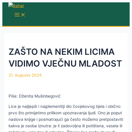
Skip
to
MAIN
MENU
content
ZAŠTO NA NEKIM LICIMA
VIDIMO VJEČNU MLADOST
21. Augusta 2024.
Piše: Dženita Mušinbegović
Lice je najljepši i najplemenitiji dio čovjekovog tijela i obično
prvo što primijetimo prilikom upoznavanja ljudi. Ono je poput
naslova knjige i posmatrajući ga često možemo pretpostaviti
kakva je osoba iznutra: je li zadovoljna ili potištena, vesela ili