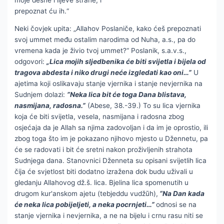
prepoznat ću ih.“
Neki čovjek upita: „Allahov Poslaniče, kako ćeš prepoznati
svoj ummet među ostalim narodima od Nuha, a.s., pa do
vremena kada je živio tvoj ummet?“ Poslanik, s.a.v.s.,
odgovori:
„Lica mojih sljedbenika će biti svijetla i bijela od
tragova abdesta i niko drugi neće izgledati kao oni…”
U
ajetima koji oslikavaju stanje vjernika i stanje nevjernika na
Sudnjem dolazi:
”Neka lica bit će toga Dana blistava,
nasmijana, radosna.”
(Abese, 38.-39.) To su lica vjernika
koja će biti svijetla, vesela, nasmijana i radosna zbog
osjećaja da je Allah sa njima zadovoljan i da im je oprostio, ili
zbog toga što im je pokazano njihovo mjesto u Džennetu, pa
će se radovati i bit će sretni nakon proživljenih strahota
Sudnjega dana. Stanovnici Dženneta su opisani svijetlih lica
čija će svjetlost biti dodatno izražena dok budu uživali u
gledanju Allahovog dž.š. lica. Bjelina lica spomenutih u
drugom kur'anskom ajetu (tebjeddu vudžūh),
“Na Dan kada
će neka lica pobijeljeti, a neka pocrnjeti…”
odnosi se na
stanje vjernika i nevjernika, a ne na bijelu i crnu rasu niti se