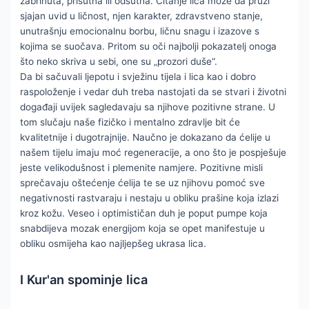
zabrinuta, prisutna ili odsutna. Čitanje lica može da pruži
sjajan uvid u ličnost, njen karakter, zdravstveno stanje,
unutrašnju emocionalnu borbu, ličnu snagu i izazove s
kojima se suočava. Pritom su oči najbolji pokazatelj onoga
što neko skriva u sebi, one su „prozori duše“.
Da bi sačuvali ljepotu i svježinu tijela i lica kao i dobro
raspoloženje i vedar duh treba nastojati da se stvari i životni
događaji uvijek sagledavaju sa njihove pozitivne strane. U
tom slučaju naše fizičko i mentalno zdravlje bit će
kvalitetnije i dugotrajnije. Naučno je dokazano da ćelije u
našem tijelu imaju moć regeneracije, a ono što je pospješuje
jeste velikodušnost i plemenite namjere. Pozitivne misli
sprečavaju oštećenje ćelija te se uz njihovu pomoć sve
negativnosti rastvaraju i nestaju u obliku prašine koja izlazi
kroz kožu. Veseo i optimističan duh je poput pumpe koja
snabdijeva mozak energijom koja se opet manifestuje u
obliku osmijeha kao najljepšeg ukrasa lica.
I Kur'an spominje lica