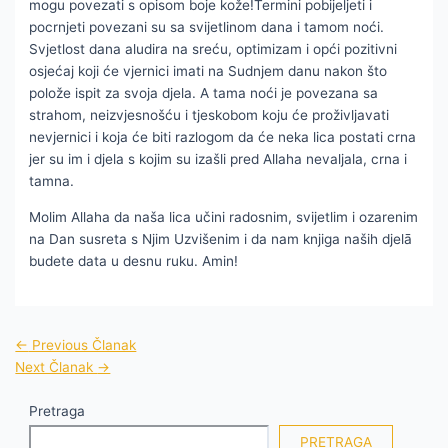
mogu povezati s opisom boje kože!Termini pobijeljeti i
pocrnjeti povezani su sa svijetlinom dana i tamom noći.
Svjetlost dana aludira na sreću, optimizam i opći pozitivni
osjećaj koji će vjernici imati na Sudnjem danu nakon što
polože ispit za svoja djela. A tama noći je povezana sa
strahom, neizvjesnošću i tjeskobom koju će proživljavati
nevjernici i koja će biti razlogom da će neka lica postati crna
jer su im i djela s kojim su izašli pred Allaha nevaljala, crna i
tamna.
Molim Allaha da naša lica učini radosnim, svijetlim i ozarenim
na Dan susreta s Njim Uzvišenim i da nam knjiga naših djelā
budete data u desnu ruku. Amin!
←
Previous Članak
Next Članak
→
Pretraga
PRETRAGA