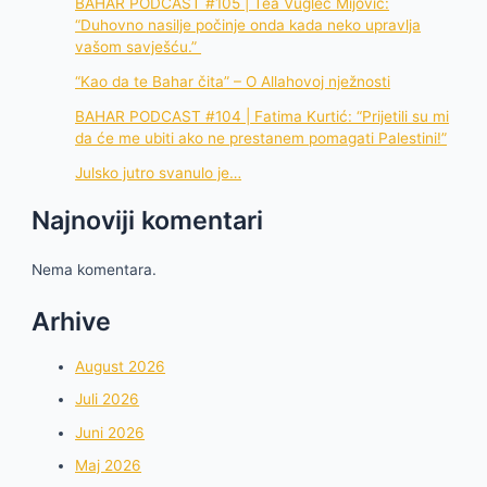
BAHAR PODCAST #105 | Tea Vuglec Mijović:
“Duhovno nasilje počinje onda kada neko upravlja
vašom savješću.”
“Kao da te Bahar čita” – O Allahovoj nježnosti
BAHAR PODCAST #104 | Fatima Kurtić: “Prijetili su mi
da će me ubiti ako ne prestanem pomagati Palestini!”
Julsko jutro svanulo je…
Najnoviji komentari
Nema komentara.
Arhive
August 2026
Juli 2026
Juni 2026
Maj 2026