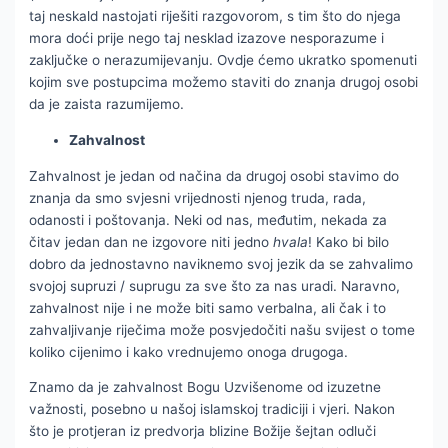
taj neskald nastojati riješiti razgovorom, s tim što do njega
mora doći prije nego taj nesklad izazove nesporazume i
zaključke o nerazumijevanju. Ovdje ćemo ukratko spomenuti
kojim sve postupcima možemo staviti do znanja drugoj osobi
da je zaista razumijemo.
Zahvalnost
Zahvalnost je jedan od načina da drugoj osobi stavimo do
znanja da smo svjesni vrijednosti njenog truda, rada,
odanosti i poštovanja. Neki od nas, međutim, nekada za
čitav jedan dan ne izgovore niti jedno
hvala
! Kako bi bilo
dobro da jednostavno naviknemo svoj jezik da se zahvalimo
svojoj supruzi / suprugu za sve što za nas uradi. Naravno,
zahvalnost nije i ne može biti samo verbalna, ali čak i to
zahvaljivanje riječima može posvjedočiti našu svijest o tome
koliko cijenimo i kako vrednujemo onoga drugoga.
Znamo da je zahvalnost Bogu Uzvišenome od izuzetne
važnosti, posebno u našoj islamskoj tradiciji i vjeri. Nakon
što je protjeran iz predvorja blizine Božije šejtan odluči