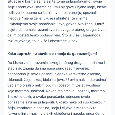
situacije u kojima se nalazi te tome prilagođavamo i svoje
želje i prohtjeve; imamo na umu njegove / njene ideje, ideale
i ciljeve i krećemo se ka njihovom ostvarenju, spoznali smo
njegove / njene želje, ukuse i afinitete, te s njima
usklađujemo svoje ponašanje i svoj govor. Ako žena ili muž
osjete da nemaju razumijevanje svoga bračnog druga, život
će im postati teško podnošljivim. Što je više uzajamnoga
razumijevanja, to je više i obostrane ljubavi.
Kako supružniku staviti do znanja da ga razumijem?
Da bismo zaista razumjeli svog bračnog druga, a onda mu i
stavili do znanja da ima naše puno razumijevanje,
neophodno je prvo upoznati njegove karakterne osobine,
sklonosti, želje, ukus, ideje i ciljeve. U ovim našim „koracima“
već smo pisali o nekim općim i posebnim „osjetljivostima“
koje moramo upoznati. Nakon što smo ih upoznali, moramo
ih uzeti u obzir, a svako ponašanje, odnosno svoje
ponašanje s njima prilagoditi. Ukoliko neke od supružnikovih
želja, karakternih osobina, ideja i ciljeva prelaze okvire
(crvenu liniju) naših vjerskih ubjeđenja i načela, onda ćemo