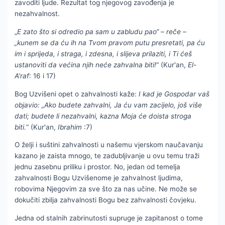
zavoditi ljude. Rezultat tog njegovog zavođenja je
nezahvalnost.
„
E zato što si odredio pa sam u zabludu pao“ – reče –
„kunem se da ću ih na Tvom pravom putu presretati, pa ću
im i sprijeda, i straga, i zdesna, i slijeva prilaziti, i Ti ćeš
ustanoviti da većina njih neće zahvalna biti!
“ (Kur'an,
El-
A'raf
: 16 i 17)
Bog Uzvišeni opet o zahvalnosti kaže:
I kad je Gospodar vaš
objavio: „Ako budete zahvalni, Ja ću vam zacijelo, još više
dati; budete li nezahvalni, kazna Moja će doista stroga
biti.
“ (Kur'an,
Ibrahim
:7)
O želji i suštini zahvalnosti u našemu vjerskom naučavanju
kazano je zaista mnogo, te zadubljivanje u ovu temu traži
jednu zasebnu priliku i prostor. No, jedan od temelja
zahvalnosti Bogu Uzvišenome je zahvalnost ljudima,
robovima Njegovim za sve što za nas učine. Ne može se
dokučiti zbilja zahvalnosti Bogu bez zahvalnosti čovjeku.
Jedna od stalnih zabrinutosti supruge je zapitanost o tome