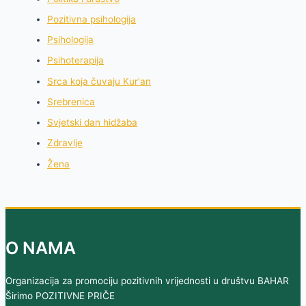
Pozitivna psihologija
Psihologija
Psihoterapija
Srca koja čuvaju Kur'an
Srebrenica
Svjetski dan hidžaba
Zdravlje
Žena
O NAMA
Organizacija za promociju pozitivnih vrijednosti u društvu BAHAR
Širimo POZITIVNE PRIČE