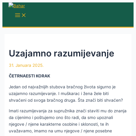
Skip
to
MAIN
MENU
content
Uzajamno razumijevanje
31. Januara 2025.
ČETRNAESTI KORAK
Jedan od najvažnijih stubova bračnog života sigurno je
uzajamno razumijevanje. I muškarac i žena žele biti
shvaćeni od svoga bračnog druga. Šta znači biti shvaćen?
Imati razumijevanja za supružnika znači staviti mu do znanja
da cijenimo i poštujemo ono što radi, da smo upoznali
njegove / njene karakterne osobine i sklonosti, te ih
uvažavamo, imamo na umu njegove / njene posebne