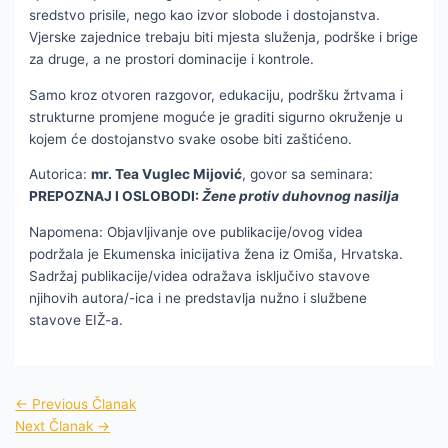
sredstvo prisile, nego kao izvor slobode i dostojanstva.
Vjerske zajednice trebaju biti mjesta služenja, podrške i brige
za druge, a ne prostori dominacije i kontrole.
Samo kroz otvoren razgovor, edukaciju, podršku žrtvama i
strukturne promjene moguće je graditi sigurno okruženje u
kojem će dostojanstvo svake osobe biti zaštićeno.
Autorica:
mr. Tea Vuglec Mijović
, govor sa seminara:
PREPOZNAJ I OSLOBODI:
Žene protiv duhovnog nasilja
Napomena: Objavljivanje ove publikacije/ovog videa
podržala je Ekumenska inicijativa žena iz Omiša, Hrvatska.
Sadržaj publikacije/videa odražava isključivo stavove
njihovih autora/-ica i ne predstavlja nužno i službene
stavove EIŽ-a.
←
Previous Članak
Next Članak
→