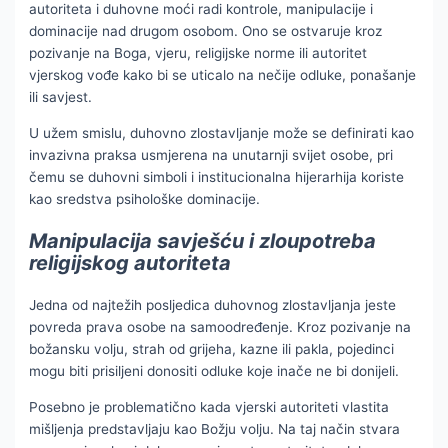
autoriteta i duhovne moći radi kontrole, manipulacije i
dominacije nad drugom osobom. Ono se ostvaruje kroz
pozivanje na Boga, vjeru, religijske norme ili autoritet
vjerskog vođe kako bi se uticalo na nečije odluke, ponašanje
ili savjest.
U užem smislu, duhovno zlostavljanje može se definirati kao
invazivna praksa usmjerena na unutarnji svijet osobe, pri
čemu se duhovni simboli i institucionalna hijerarhija koriste
kao sredstva psihološke dominacije.
Manipulacija savješću i zloupotreba
religijskog autoriteta
Jedna od najtežih posljedica duhovnog zlostavljanja jeste
povreda prava osobe na samoodređenje. Kroz pozivanje na
božansku volju, strah od grijeha, kazne ili pakla, pojedinci
mogu biti prisiljeni donositi odluke koje inače ne bi donijeli.
Posebno je problematično kada vjerski autoriteti vlastita
mišljenja predstavljaju kao Božju volju. Na taj način stvara