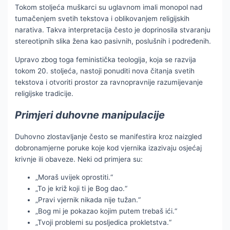
Tokom stoljeća muškarci su uglavnom imali monopol nad
tumačenjem svetih tekstova i oblikovanjem religijskih
narativa. Takva interpretacija često je doprinosila stvaranju
stereotipnih slika žena kao pasivnih, poslušnih i podređenih.
Upravo zbog toga feministička teologija, koja se razvija
tokom 20. stoljeća, nastoji ponuditi nova čitanja svetih
tekstova i otvoriti prostor za ravnopravnije razumijevanje
religijske tradicije.
Primjeri duhovne manipulacije
Duhovno zlostavljanje često se manifestira kroz naizgled
dobronamjerne poruke koje kod vjernika izazivaju osjećaj
krivnje ili obaveze. Neki od primjera su:
„Moraš uvijek oprostiti.“
„To je križ koji ti je Bog dao.“
„Pravi vjernik nikada nije tužan.“
„Bog mi je pokazao kojim putem trebaš ići.“
„Tvoji problemi su posljedica prokletstva.“