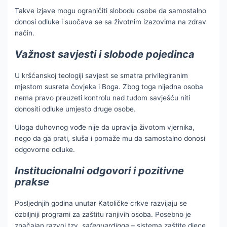
Takve izjave mogu ograničiti slobodu osobe da samostalno
donosi odluke i suočava se sa životnim izazovima na zdrav
način.
Važnost savjesti i slobode pojedinca
U kršćanskoj teologiji savjest se smatra privilegiranim
mjestom susreta čovjeka i Boga. Zbog toga nijedna osoba
nema pravo preuzeti kontrolu nad tuđom savješću niti
donositi odluke umjesto druge osobe.
Uloga duhovnog vođe nije da upravlja životom vjernika,
nego da ga prati, sluša i pomaže mu da samostalno donosi
odgovorne odluke.
Institucionalni odgovori i pozitivne
prakse
Posljednjih godina unutar Katoličke crkve razvijaju se
ozbiljniji programi za zaštitu ranjivih osoba. Posebno je
značajan razvoj tzv.
safeguardinga
– sistema zaštite djece,