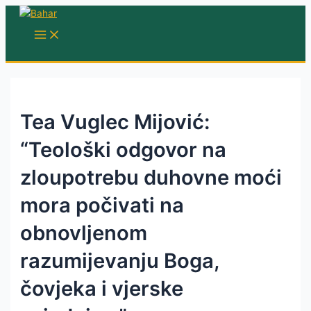
Skip
to
MAIN
MENU
content
Tea Vuglec Mijović:
“Teološki odgovor na
zloupotrebu duhovne moći
mora počivati na
obnovljenom
razumijevanju Boga,
čovjeka i vjerske