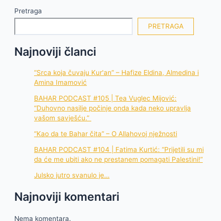
Pretraga
PRETRAGA
Najnoviji članci
“Srca koja čuvaju Kur'an” – Hafize Eldina, Almedina i
Amina Imamović
BAHAR PODCAST #105 | Tea Vuglec Mijović:
“Duhovno nasilje počinje onda kada neko upravlja
vašom savješću.”
“Kao da te Bahar čita” – O Allahovoj nježnosti
BAHAR PODCAST #104 | Fatima Kurtić: “Prijetili su mi
da će me ubiti ako ne prestanem pomagati Palestini!”
Julsko jutro svanulo je…
Najnoviji komentari
Nema komentara.