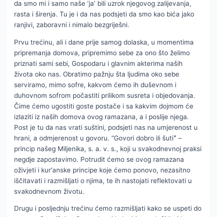
da smo mi i samo naše ‘ja’ bili uzrok njegovog zalijevanja,
rasta i širenja. Tu je i da nas podsjeti da smo kao bića jako
ranjivi, zaboravni i nimalo bezgriješni.
Prvu trećinu, ali i dane prije samog dolaska, u momentima
pripremanja domova, pripremimo sebe za ono što želimo
priznati sami sebi, Gospodaru i glavnim akterima naših
života oko nas. Obratimo pažnju šta ljudima oko sebe
serviramo, mimo sofre, kakvom ćemo ih duševnom i
duhovnom sofrom počastiti prilikom susreta i objedovanja.
Čime ćemo ugostiti goste postače i sa kakvim dojmom će
izlaziti iz naših domova ovog ramazana, a i poslije njega.
Post je tu da nas vrati suštini, podsjeti nas na umjerenost u
hrani, a odmjerenost u govoru. “Govori dobro ili šutiˮ –
princip našeg Miljenika, s. a. v. s., koji u svakodnevnoj praksi
negdje zapostavimo. Potrudit ćemo se ovog ramazana
oživjeti i kur'anske principe koje ćemo ponovo, nezasitno
iščitavati i razmišljati o njima, te ih nastojati reflektovati u
svakodnevnom životu.
Drugu i posljednju trećinu ćemo razmišljati kako se uspeti do