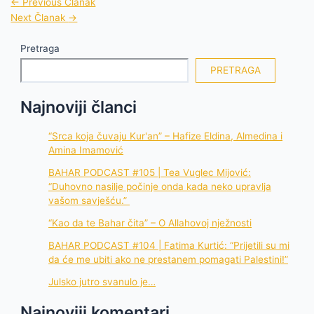
←
Previous Članak
Next Članak
→
Pretraga
PRETRAGA
Najnoviji članci
“Srca koja čuvaju Kur'an” – Hafize Eldina, Almedina i
Amina Imamović
BAHAR PODCAST #105 | Tea Vuglec Mijović:
“Duhovno nasilje počinje onda kada neko upravlja
vašom savješću.”
“Kao da te Bahar čita” – O Allahovoj nježnosti
BAHAR PODCAST #104 | Fatima Kurtić: “Prijetili su mi
da će me ubiti ako ne prestanem pomagati Palestini!”
Julsko jutro svanulo je…
Najnoviji komentari