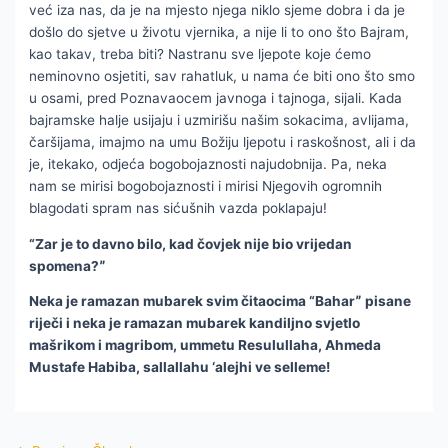
već iza nas, da je na mjesto njega niklo sjeme dobra i da je
došlo do sjetve u životu vjernika, a nije li to ono što Bajram,
kao takav, treba biti? Nastranu sve ljepote koje ćemo
neminovno osjetiti, sav rahatluk, u nama će biti ono što smo
u osami, pred Poznavaocem javnoga i tajnoga, sijali. Kada
bajramske halje usijaju i uzmirišu našim sokacima, avlijama,
čaršijama, imajmo na umu Božiju ljepotu i raskošnost, ali i da
je, itekako, odjeća bogobojaznosti najudobnija. Pa, neka
nam se mirisi bogobojaznosti i mirisi Njegovih ogromnih
blagodati spram nas sićušnih vazda poklapaju!
“Zar je to davno bilo, kad čovjek nije bio vrijedan
spomena?ˮ
Neka je ramazan mubarek svim čitaocima “Baharˮ pisane
riječi i neka je ramazan mubarek kandiljno svjetlo
mašrikom i magribom, ummetu Resulullaha, Ahmeda
Mustafe Habiba, sallallahu ‘alejhi ve selleme!