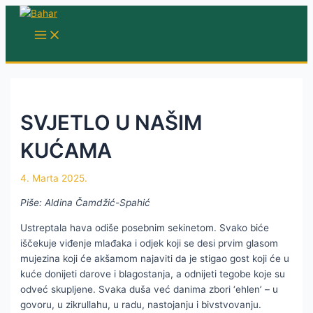
Skip
to
MAIN
MENU
content
SVJETLO U NAŠIM
KUĆAMA
4. Marta 2025.
Piše: Aldina Čamdžić-Spahić
Ustreptala hava odiše posebnim sekinetom. Svako biće
iščekuje viđenje mlađaka i odjek koji se desi prvim glasom
mujezina koji će akšamom najaviti da je stigao gost koji će u
kuće donijeti darove i blagostanja, a odnijeti tegobe koje su
odveć skupljene. Svaka duša već danima zbori ‘ehlen’ – u
govoru, u zikrullahu, u radu, nastojanju i bivstvovanju.