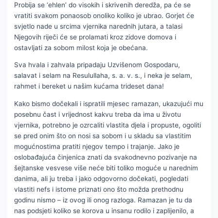
Probija se ‘ehlen’ do visokih i skrivenih deredža, pa će se
vratiti svakom ponaosob onoliko koliko je ubrao. Gorjet će
svjetlo nade u srcima vjernika narednih jutara, a talasi
Njegovih riječi će se prolamati kroz zidove domova i
ostavljati za sobom milost koja je obećana.
Sva hvala i zahvala pripadaju Uzvišenom Gospodaru,
salavat i selam na Resulullaha, s. a. v. s., i neka je selam,
rahmet i bereket u našim kućama trideset dana!
Kako bismo dočekali i ispratili mjesec ramazan, ukazujući mu
posebnu čast i vrijednost kakvu treba da ima u životu
vjernika, potrebno je ozrcaliti vlastita djela i propuste, ogoliti
se pred onim što on nosi sa sobom i u skladu sa vlastitim
mogućnostima pratiti njegov tempo i trajanje. Jako je
oslobađajuća činjenica znati da svakodnevno pozivanje na
šejtanske vesvese više neće biti toliko moguće u narednim
danima, ali ju treba i jako odgovorno dočekati, pogledati
vlastiti nefs i istome priznati ono što možda prethodnu
godinu nismo – iz ovog ili onog razloga. Ramazan je tu da
nas podsjeti koliko se korova u insanu rodilo i zaplijenilo, a