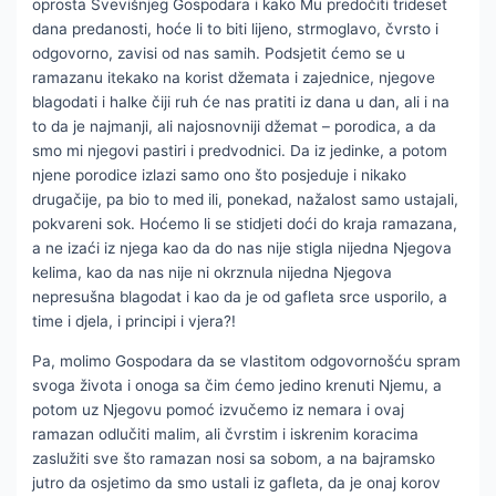
oprosta Svevišnjeg Gospodara i kako Mu predočiti trideset
dana predanosti, hoće li to biti lijeno, strmoglavo, čvrsto i
odgovorno, zavisi od nas samih. Podsjetit ćemo se u
ramazanu itekako na korist džemata i zajednice, njegove
blagodati i halke čiji ruh će nas pratiti iz dana u dan, ali i na
to da je najmanji, ali najosnovniji džemat – porodica, a da
smo mi njegovi pastiri i predvodnici. Da iz jedinke, a potom
njene porodice izlazi samo ono što posjeduje i nikako
drugačije, pa bio to med ili, ponekad, nažalost samo ustajali,
pokvareni sok. Hoćemo li se stidjeti doći do kraja ramazana,
a ne izaći iz njega kao da do nas nije stigla nijedna Njegova
kelima, kao da nas nije ni okrznula nijedna Njegova
nepresušna blagodat i kao da je od gafleta srce usporilo, a
time i djela, i principi i vjera?!
Pa, molimo Gospodara da se vlastitom odgovornošću spram
svoga života i onoga sa čim ćemo jedino krenuti Njemu, a
potom uz Njegovu pomoć izvučemo iz nemara i ovaj
ramazan odlučiti malim, ali čvrstim i iskrenim koracima
zaslužiti sve što ramazan nosi sa sobom, a na bajramsko
jutro da osjetimo da smo ustali iz gafleta, da je onaj korov