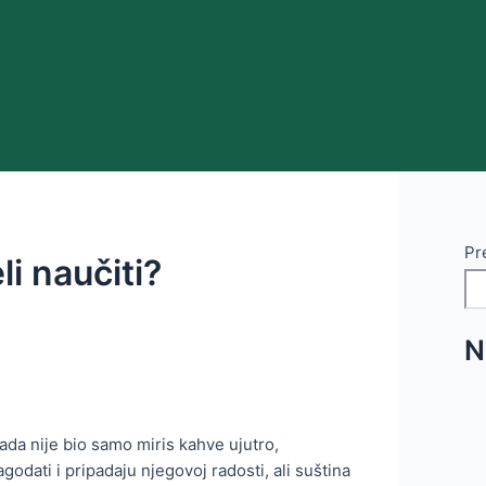
Pr
i naučiti?
N
ada nije bio samo miris kahve ujutro,
godati i pripadaju njegovoj radosti, ali suština