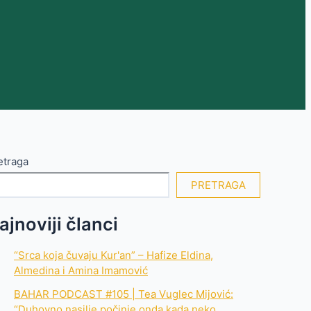
etraga
PRETRAGA
ajnoviji članci
“Srca koja čuvaju Kur'an” – Hafize Eldina,
Almedina i Amina Imamović
BAHAR PODCAST #105 | Tea Vuglec Mijović:
“Duhovno nasilje počinje onda kada neko