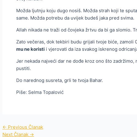
Možda ljutnju koju dugo nosiš. Možda strah koji te sput
same. Možda potrebu da uvijek budeš jaka pred svima.
Allah nikada ne traži od čovjeka žrtvu da bi ga slomio. Tr
Zato večeras, dok tekbiri budu grijali tvoje biće, zamoli 
mu ne koristi
i vjerovati da iza svakog iskrenog odricanj
Jer nekada najveći dar ne dođe kroz ono što zadržimo, n
pustiti.
Do narednog susreta, grli te tvoja Bahar.
Piše: Selma Topalović
←
Previous Članak
Next Članak
→