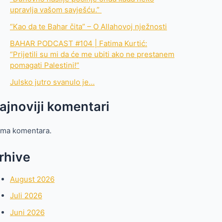
upravlja vašom savješću.”
“Kao da te Bahar čita” – O Allahovoj nježnosti
BAHAR PODCAST #104 | Fatima Kurtić:
“Prijetili su mi da će me ubiti ako ne prestanem
pomagati Palestini!”
Julsko jutro svanulo je…
ajnoviji komentari
ma komentara.
rhive
August 2026
Juli 2026
Juni 2026