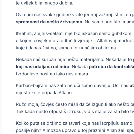
je uvijek bila mnogo dublja.
Ovi dani nas svake godine vrate jednoj važnoj istini: da
spremnost da nešto žrtvujemo.
Ne samo ono što imamo,
Ibrahim, alejhis-selam, nije bio iskušan samo gubitkom. 
u kojem čovjek mora odlučiti vjeruje li Allahovoj mudrost
koje i danas živimo, samo u drugačijim oblicima.
Nekada naš kurban nije nešto materijalno. Nekada je to
koji nas udaljava od mira
. Nekada
potreba da kontroli
tvrdoglavo nosimo iako nas umara.
Kurban-bajram nas zato ne uči samo davanju. Uči nas
o
mjesto koje pripada Allahu.
Ružo moja, čovjek često misli da će izgubiti ako nešto p
Tek kada nešto otpustiš iz ruku, vidiš šta je zaista bilo 
Koliko puta se držimo za stvari koje nas iscrpljuju samo 
poslije njih? A možda upravo u toj praznini Allah želi spus