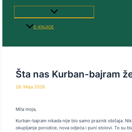
MENU
TOGGLE
E-KNJIGE
Search
Šta nas Kurban-bajram žel
28. Maja 2026.
Mila moja,
Kurban-bajram nikada nije bio samo praznik običaja. Nik
okupljanje porodice, nova odjeća i puni stolovi. To su bla