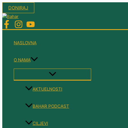
Skip
DONIRAJ
to
content
NASLOVNA
O NAMA
MENU
TOGGLE
AKTUELNOSTI
BAHAR PODCAST
CILJEVI