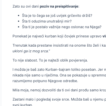
Zato su ovi dani
poziv na preispitivanje
:
Šta je to čega se još uvijek grčevito držiš?
Šta ti oduzima unutrašnji mir?
Šta ti je postalo važnije nego oslonac na Njega?
Ponekad je najveći kurban koji čovjek prinese upravo
vl
Trenutak kada prestane insistirati na onome što želi i k
ukloni ga iz mog srca.”
To nije slabost. To je najteži oblik povjerenja.
I možda je baš zato Kurban-bajram toliko poseban. Jer 
nikada nije samo u riječima. Ona se pokazuje u spremno
razumijemo potpuno Njegove odredbe.
Mila moja, nemoj dozvoliti da ti ovi dani prođu samo kro
Zastani malo i pogledaj svoje srce. Možda baš u njemu p
svoj kurban.