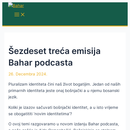
Skip
to
MAIN
MENU
content
Šezdeset treća emisija
Bahar podcasta
26. Decembra 2024.
Pluralizam identiteta čini naš život bogatijim. Jedan od naših
primarnih identiteta jeste onaj bošnjački a u njemu bosanski
jezik.
Koliki je izazov sačuvati bošnjački identitet, a u isto vrijeme
se obogatititi ‘novim identitetima’?
O ovoj temi razgovaramo u novom izdanju Bahar podcasta,