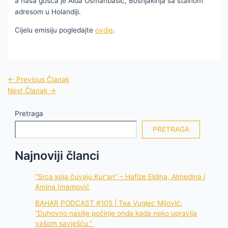
a naša gošća je Aida Osmanbašić, Bošnjakinja sa stalnom
adresom u Holandiji.
Cijelu emisiju pogledajte
ovdje
.
←
Previous Članak
Next Članak
→
Pretraga
PRETRAGA
Najnoviji članci
“Srca koja čuvaju Kur'an” – Hafize Eldina, Almedina i
Amina Imamović
BAHAR PODCAST #105 | Tea Vuglec Mijović:
“Duhovno nasilje počinje onda kada neko upravlja
vašom savješću.”