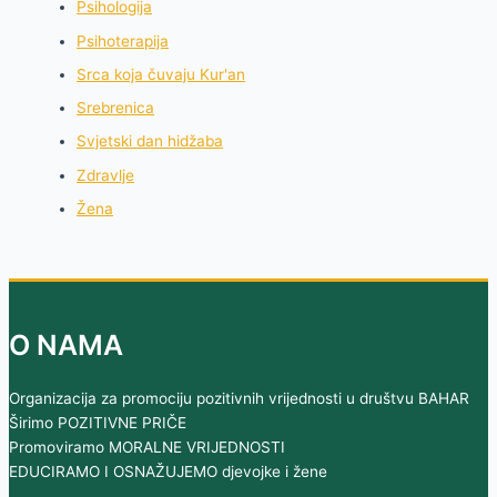
Psihologija
Psihoterapija
Srca koja čuvaju Kur'an
Srebrenica
Svjetski dan hidžaba
Zdravlje
Žena
O NAMA
Organizacija za promociju pozitivnih vrijednosti u društvu BAHAR
Širimo POZITIVNE PRIČE
Promoviramo MORALNE VRIJEDNOSTI
EDUCIRAMO I OSNAŽUJEMO djevojke i žene