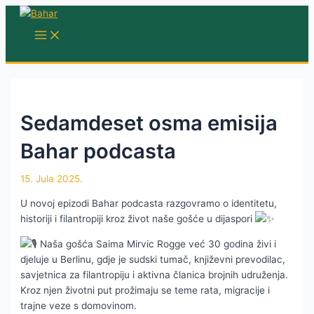
Skip
to
MAIN
MENU
content
Sedamdeset osma emisija
Bahar podcasta
15. Jula 2025.
U novoj epizodi Bahar podcasta razgovramo o identitetu,
historiji i filantropiji kroz život naše gošće u dijaspori
Naša gošća Saima Mirvic Rogge već 30 godina živi i
djeluje u Berlinu, gdje je sudski tumač, književni prevodilac,
savjetnica za filantropiju i aktivna članica brojnih udruženja.
Kroz njen životni put prožimaju se teme rata, migracije i
trajne veze s domovinom.