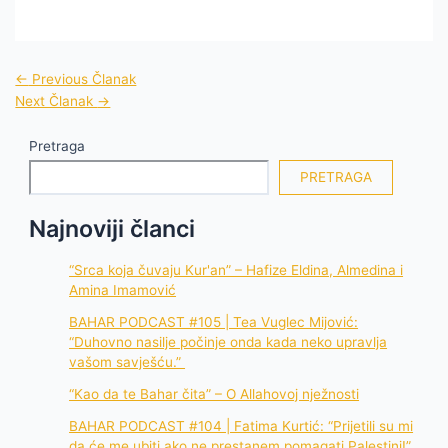
←
Previous Članak
Next Članak
→
Pretraga
PRETRAGA
Najnoviji članci
“Srca koja čuvaju Kur'an” – Hafize Eldina, Almedina i
Amina Imamović
BAHAR PODCAST #105 | Tea Vuglec Mijović:
“Duhovno nasilje počinje onda kada neko upravlja
vašom savješću.”
“Kao da te Bahar čita” – O Allahovoj nježnosti
BAHAR PODCAST #104 | Fatima Kurtić: “Prijetili su mi
da će me ubiti ako ne prestanem pomagati Palestini!”