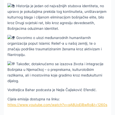
Historija je jedan od najvažnijih stubova identiteta, no
upravo je pokušajima prekida tog kontinuiteta, u
ništavanjem
kulturnog blaga i ciljanom eliminacijom bošnjačke elite, bilo
kroz Drugi svjetski rat, bilo kroz agresiju devedesetih,
Bošnjacima oduziman identitet.
Govorimo o ulozi međunarodnih humanitarnih
organizacija poput Islamic Relief-a u našoj zemlji, te o
značaju podrške traumatiziranim ženama kroz aktivizam i
filantropiju.
Također, dotaknućemo se izazova života i integracije
Bošnjaka u Njemačkoj – o preprekama, kulturološkim
razlikama, ali i mostovima koje gradimo kroz međukulturni
dijalog.
Voditeljica Bahar podcasta je Nejla Čajlaković Efendić.
Cijela emisija dostupna na linku:
https://www.youtube.com/watch?v=qA8UoEjBwRo&t=1260s