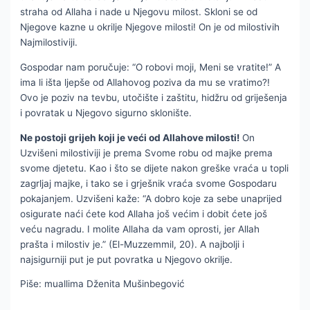
straha od Allaha i nade u Njegovu milost. Skloni se od
Njegove kazne u okrilje Njegove milosti! On je od milostivih
Najmilostiviji.
Gospodar nam poručuje: “O robovi moji, Meni se vratite!” A
ima li išta ljepše od Allahovog poziva da mu se vratimo?!
Ovo je poziv na tevbu, utočište i zaštitu, hidžru od griješenja
i povratak u Njegovo sigurno sklonište.
Ne postoji grijeh koji je veći od Allahove milosti!
On
Uzvišeni milostiviji je prema Svome robu od majke prema
svome djetetu. Kao i što se dijete nakon greške vraća u topli
zagrljaj majke, i tako se i grješnik vraća svome Gospodaru
pokajanjem. Uzvišeni kaže: “A dobro koje za sebe unaprijed
osigurate naći ćete kod Allaha još većim i dobit ćete još
veću nagradu. I molite Allaha da vam oprosti, jer Allah
prašta i milostiv je.” (El-Muzzemmil, 20). A najbolji i
najsigurniji put je put povratka u Njegovo okrilje.
Piše: muallima Dženita Mušinbegović