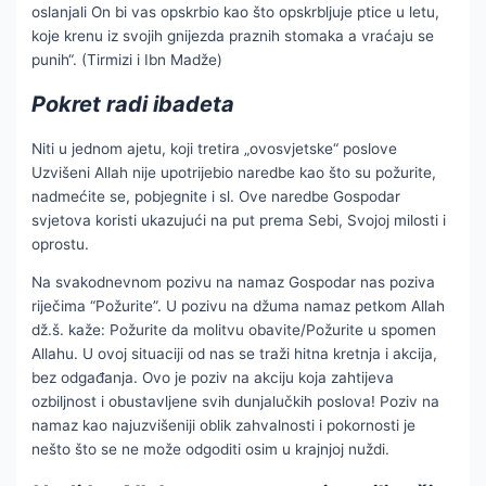
oslanjali On bi vas opskrbio kao što opskrbljuje ptice u letu,
koje krenu iz svojih gnijezda praznih stomaka a vraćaju se
punih“. (Tirmizi i Ibn Madže)
Pokret radi ibadeta
Niti u jednom ajetu, koji tretira „ovosvjetske“ poslove
Uzvišeni Allah nije upotrijebio naredbe kao što su požurite,
nadmećite se, pobjegnite i sl. Ove naredbe Gospodar
svjetova koristi ukazujući na put prema Sebi, Svojoj milosti i
oprostu.
Na svakodnevnom pozivu na namaz Gospodar nas poziva
riječima “Požurite”. U pozivu na džuma namaz petkom Allah
dž.š. kaže: Požurite da molitvu obavite/Požurite u spomen
Allahu. U ovoj situaciji od nas se traži hitna kretnja i akcija,
bez odgađanja. Ovo je poziv na akciju koja zahtijeva
ozbiljnost i obustavljene svih dunjalučkih poslova! Poziv na
namaz kao najuzvišeniji oblik zahvalnosti i pokornosti je
nešto što se ne može odgoditi osim u krajnjoj nuždi.