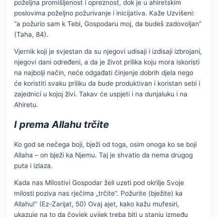
poželjna promišljenost i opreznost, dok je u ahiretskim
poslovima poželjno požurivanje i inicijativa. Kaže Uzvišeni:
“a požurio sam k Tebi, Gospodaru moj, da budeš zadovoljan”
(Taha, 84).
Vjernik koji je svjestan da su njegovi udisaji i izdisaji izbrojani,
njegovi dani određeni, a da je život prilika koju mora iskoristi
na najbolji način, neće odgađati činjenje dobrih djela nego
će koristiti svaku priliku da bude produktivan i koristan sebi i
zajednici u kojoj živi. Takav će uspjeti i na dunjaluku i na
Ahiretu.
I prema Allahu trčite
Ko god se nečega boji, bježi od toga, osim onoga ko se boji
Allaha – on bježi ka Njemu. Taj je shvatio da nema drugog
puta i izlaza.
Kada nas Milostivi Gospodar želi uzeti pod okrilje Svoje
milosti poziva nas rječima „trčite“. Požurite (bježite) ka
Allahu!” (Ez-Zarijat, 50) Ovaj ajet, kako kažu mufesiri,
ukazuje na to da čovjek uvijek treba biti u stanju između