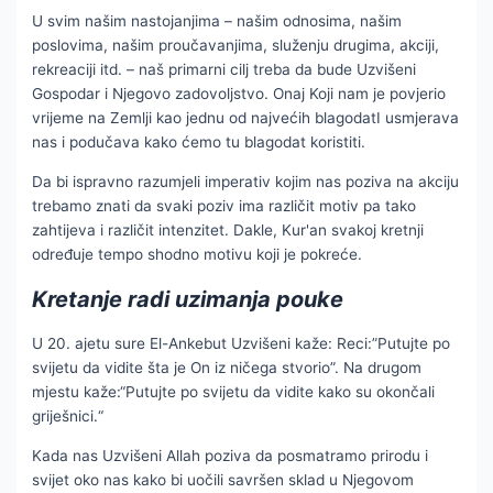
U svim našim nastojanjima – našim odnosima, našim
poslovima, našim proučavanjima, služenju drugima, akciji,
rekreaciji itd. – naš primarni cilj treba da bude Uzvišeni
Gospodar i Njegovo zadovoljstvo. Onaj Koji nam je povjerio
vrijeme na Zemlji kao jednu od najvećih blagodatI usmjerava
nas i podučava kako ćemo tu blagodat koristiti.
Da bi ispravno razumjeli imperativ kojim nas poziva na akciju
trebamo znati da svaki poziv ima različit motiv pa tako
zahtijeva i različit intenzitet. Dakle, Kur'an svakoj kretnji
određuje tempo shodno motivu koji je pokreće.
Kretanje radi uzimanja pouke
U 20. ajetu sure El-Ankebut Uzvišeni kaže: Reci:”Putujte po
svijetu da vidite šta je On iz ničega stvorio”. Na drugom
mjestu kaže:“Putujte po svijetu da vidite kako su okončali
griješnici.“
Kada nas Uzvišeni Allah poziva da posmatramo prirodu i
svijet oko nas kako bi uočili savršen sklad u Njegovom