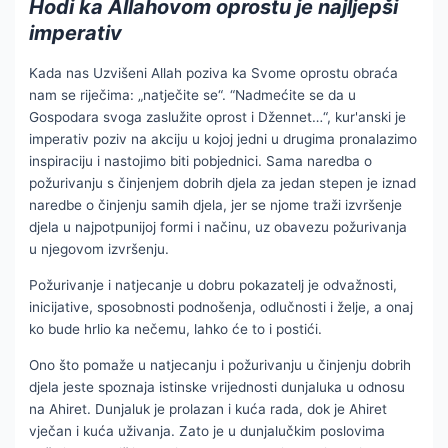
Hodi ka Allahovom oprostu je najljepši
imperativ
Kada nas Uzvišeni Allah poziva ka Svome oprostu obraća
nam se riječima: „natječite se“. “Nadmećite se da u
Gospodara svoga zaslužite oprost i Džennet…“, kur'anski je
imperativ poziv na akciju u kojoj jedni u drugima pronalazimo
inspiraciju i nastojimo biti pobjednici. Sama naredba o
požurivanju s činjenjem dobrih djela za jedan stepen je iznad
naredbe o činjenju samih djela, jer se njome traži izvršenje
djela u najpotpunijoj formi i načinu, uz obavezu požurivanja
u njegovom izvršenju.
Požurivanje i natjecanje u dobru pokazatelj je odvažnosti,
inicijative, sposobnosti podnošenja, odlučnosti i želje, a onaj
ko bude hrlio ka nečemu, lahko će to i postići.
Ono što pomaže u natjecanju i požurivanju u činjenju dobrih
djela jeste spoznaja istinske vrijednosti dunjaluka u odnosu
na Ahiret. Dunjaluk je prolazan i kuća rada, dok je Ahiret
vječan i kuća uživanja. Zato je u dunjalučkim poslovima