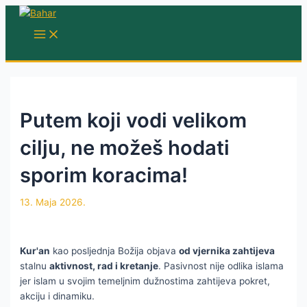
Skip
to
MAIN
MENU
content
Putem koji vodi velikom
cilju, ne možeš hodati
sporim koracima!
13. Maja 2026.
Kur'an
kao posljednja Božija objava
od vjernika zahtijeva
stalnu
aktivnost, rad i kretanje
. Pasivnost nije odlika islama
jer islam u svojim temeljnim dužnostima zahtijeva pokret,
akciju i dinamiku.