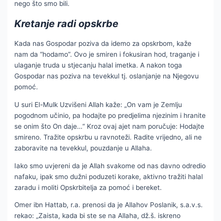
nego što smo bili.
Kretanje radi opskrbe
Kada nas Gospodar poziva da idemo za opskrbom, kaže
nam da “hodamo”. Ovo je smiren i fokusiran hod, traganje i
ulaganje truda u stjecanju halal imetka. A nakon toga
Gospodar nas poziva na tevekkul tj. oslanjanje na Njegovu
pomoć.
U suri El-Mulk Uzvišeni Allah kaže: „On vam je Zemlju
pogodnom učinio, pa hodajte po predjelima njezinim i hranite
se onim što On daje…“ Kroz ovaj ajet nam poručuje: Hodajte
smireno. Tražite opskrbu u ravnoteži. Radite vrijedno, ali ne
zaboravite na tevekkul, pouzdanje u Allaha.
Iako smo uvjereni da je Allah svakome od nas davno odredio
nafaku, ipak smo dužni poduzeti korake, aktivno tražiti halal
zaradu i moliti Opskrbitelja za pomoć i bereket.
Omer ibn Hattab, r.a. prenosi da je Allahov Poslanik, s.a.v.s.
rekao: „Zaista, kada bi ste se na Allaha, dž.š. iskreno