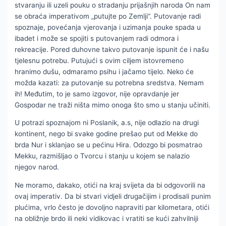
stvaranju ili uzeli pouku o stradanju prijašnjih naroda On nam
se obraća imperativom „putujte po Zemlji“. Putovanje radi
spoznaje, povećanja vjerovanja i uzimanja pouke spada u
ibadet i može se spojiti s putovanjem radi odmora i
rekreacije. Pored duhovne takvo putovanje ispunit će i našu
tjelesnu potrebu. Putujući s ovim ciljem istovremeno
hranimo dušu, odmaramo psihu i jačamo tijelo. Neko će
možda kazati: za putovanje su potrebna sredstva. Nemam
ih! Međutim, to je samo izgovor, nije opravdanje jer
Gospodar ne traži ništa mimo onoga što smo u stanju učiniti.
U potrazi spoznajom ni Poslanik, a.s, nije odlazio na drugi
kontinent, nego bi svake godine prešao put od Mekke do
brda Nur i sklanjao se u pećinu Hira. Odozgo bi posmatrao
Mekku, razmišljao o Tvorcu i stanju u kojem se nalazio
njegov narod.
Ne moramo, dakako, otići na kraj svijeta da bi odgovorili na
ovaj imperativ. Da bi stvari vidjeli drugačijim i prodisali punim
plućima, vrlo često je dovoljno napraviti par kilometara, otići
na obližnje brdo ili neki vidikovac i vratiti se kući zahvilniji