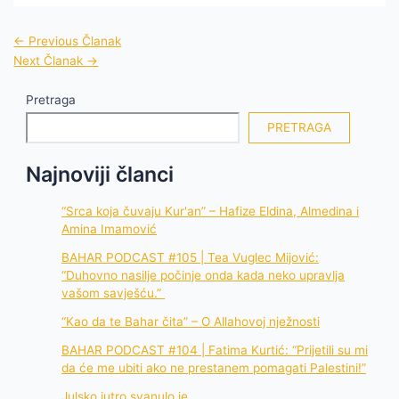
←
Previous Članak
Next Članak
→
Pretraga
PRETRAGA
Najnoviji članci
“Srca koja čuvaju Kur'an” – Hafize Eldina, Almedina i
Amina Imamović
BAHAR PODCAST #105 | Tea Vuglec Mijović:
“Duhovno nasilje počinje onda kada neko upravlja
vašom savješću.”
“Kao da te Bahar čita” – O Allahovoj nježnosti
BAHAR PODCAST #104 | Fatima Kurtić: “Prijetili su mi
da će me ubiti ako ne prestanem pomagati Palestini!”
Julsko jutro svanulo je…