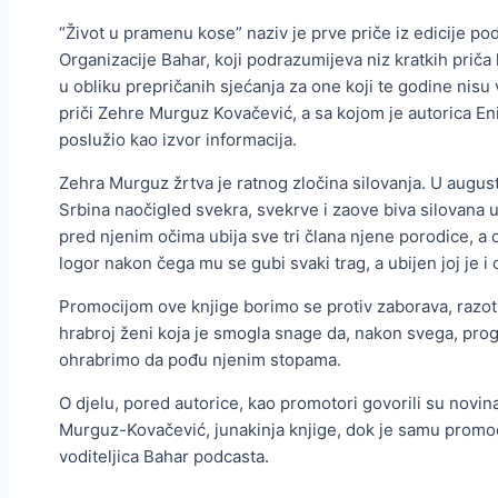
“Život u pramenu kose” naziv je prve priče iz edicije pod
Organizacije Bahar, koji podrazumijeva niz kratkih priča k
u obliku prepričanih sjećanja za one koji te godine nisu vi
priči Zehre Murguz Kovačević, a sa kojom je autorica Eni
poslužio kao izvor informacija.
Zehra Murguz žrtva je ratnog zločina silovanja. U augu
Srbina naočigled svekra, svekrve i zaove biva silovana u
pred njenim očima ubija sve tri člana njene porodice, a 
logor nakon čega mu se gubi svaki trag, a ubijen joj je i 
Promocijom ove knjige borimo se protiv zaborava, razot
hrabroj ženi koja je smogla snage da, nakon svega, prog
ohrabrimo da pođu njenim stopama.
O djelu, pored autorice, kao promotori govorili su novin
Murguz-Kovačević, junakinja knjige, dok je samu promoci
voditeljica Bahar podcasta.