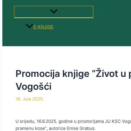
MENU
TOGGLE
E-KNJIGE
Search
Promocija knjige “Život u
Vogošći
18. Jula 2025.
U srijedu, 16.6.2025. godine u prostorijama JU KSC Vogo
pramenu kose”, autorice Enise Grabus.