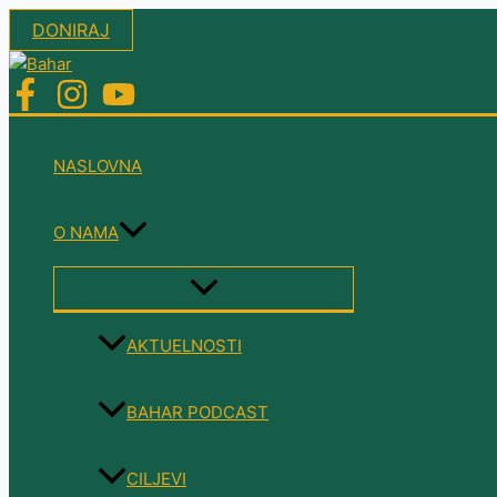
Skip
DONIRAJ
to
content
NASLOVNA
O NAMA
MENU
TOGGLE
AKTUELNOSTI
BAHAR PODCAST
CILJEVI