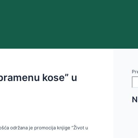
Pr
 pramenu kose” u
N
šća održana je promocija knjige “Život u