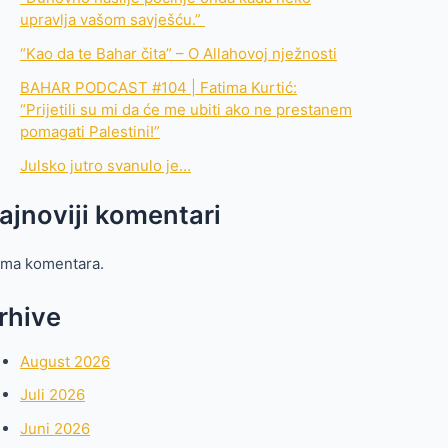
upravlja vašom savješću.”
“Kao da te Bahar čita” – O Allahovoj nježnosti
BAHAR PODCAST #104 | Fatima Kurtić:
“Prijetili su mi da će me ubiti ako ne prestanem
pomagati Palestini!”
Julsko jutro svanulo je…
ajnoviji komentari
ma komentara.
rhive
August 2026
Juli 2026
Juni 2026