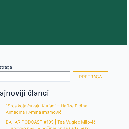
etraga
PRETRAGA
ajnoviji članci
“Srca koja čuvaju Kur'an” – Hafize Eldina,
Almedina i Amina Imamović
BAHAR PODCAST #105 | Tea Vuglec Mijović:
“Duhovno nasilje počinje onda kada neko