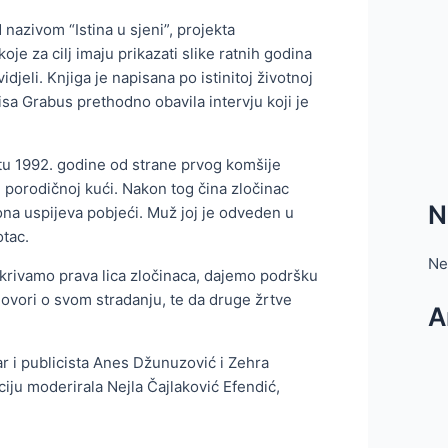
 nazivom “Istina u sjeni”, projekta
oje za cilj imaju prikazati slike ratnih godina
djeli. Knjiga je napisana po istinitoj životnoj
sa Grabus prethodno obavila intervju koji je
stu 1992. godine od strane prvog komšije
 porodičnoj kući. Nakon tog čina zločinac
N
ona uspijeva pobjeći. Muž joj je odveden u
otac.
Ne
krivamo prava lica zločinaca, dajemo podršku
ovori o svom stradanju, te da druge žrtve
A
ar i publicista Anes Džunuzović i Zehra
ju moderirala Nejla Čajlaković Efendić,