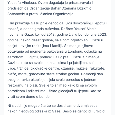
Yousefa Alheloua. Ovom događaju je prisustvovala i
predsjednica Organizacije Bahar Dženana Džakmić
Šabanović u pratnji članica Organizacije.
Film prikazuje Gazu prije genocida. Svu doskorašnju ljepotu i
raskoš, a danas grada ruševina. Režiser Yousef Alhelou,
novinar iz Gaze, koji od 2013. godine živi u Londonu je 2023.
godine, nakon deset godina, sa sinom otputovao u Gazu u
posjetu svojim roditeljima i familiji. Snimao je njihove
potuvanje od momenta pakovanja u Londonu, dolaska na
aerodrom u Egiptu, prelasku iz Egipta u Gazu. Snimao je u
Gazi susrete sa svojim poznanicima i prijateljima, snimao
ulice, tržnice, trgovačke centre, džamije, muzeje, fakultete,
plaže, more, građevine stare stotine godina. Poslednji dan
svog boravka okupio je cijelu svoju porodicu u jednom
restoranu na plaži. Sve je to snimao kako bi sa svojom
porodicom i prijateljima uživao gledajući tu ljepotu kad se
vrati svom domu u London.
Ni slutiti nije mogao šta će se desiti samo dva mjeseca
nakon njegovog odlaska iz Gaze. Desio se genocid i urbicid.