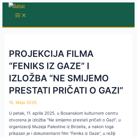
Skip
to
MAIN
MENU
content
PROJEKCIJA FILMA
“FENIKS IZ GAZE” I
IZLOŽBA “NE SMIJEMO
PRESTATI PRIČATI O GAZI”
15. Maja 2025.
U petak, 11. aprila 2025. u Bosanskom kulturnom centru
otvorena je izložba “Ne smijemo prestati pričati o Gazi”, u
organizaciji Muzeja Palestine iz Birzeita, a nakon toga
prikazan je i dokumentarni film “Feniks iz Gaze”, u režiji