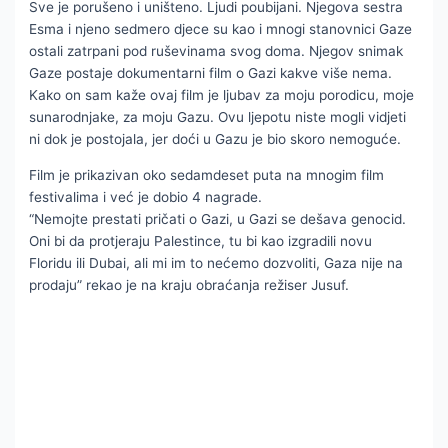
Sve je porušeno i uništeno. Ljudi poubijani. Njegova sestra
Esma i njeno sedmero djece su kao i mnogi stanovnici Gaze
ostali zatrpani pod ruševinama svog doma. Njegov snimak
Gaze postaje dokumentarni film o Gazi kakve više nema.
Kako on sam kaže ovaj film je ljubav za moju porodicu, moje
sunarodnjake, za moju Gazu. Ovu ljepotu niste mogli vidjeti
ni dok je postojala, jer doći u Gazu je bio skoro nemoguće.
Film je prikazivan oko sedamdeset puta na mnogim film
festivalima i već je dobio 4 nagrade.
“Nemojte prestati pričati o Gazi, u Gazi se dešava genocid.
Oni bi da protjeraju Palestince, tu bi kao izgradili novu
Floridu ili Dubai, ali mi im to nećemo dozvoliti, Gaza nije na
prodaju” rekao je na kraju obraćanja režiser Jusuf.