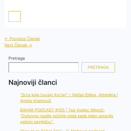
←
Previous Članak
Next Članak
→
Pretraga
PRETRAGA
Najnoviji članci
“Srca koja čuvaju Kur'an” – Hafize Eldina, Almedina i
Amina Imamović
BAHAR PODCAST #105 | Tea Vuglec Mijović:
“Duhovno nasilje počinje onda kada neko upravlja
vašom savješću.”
“Kao da te Bahar čita” – O Allahovoj nježnosti