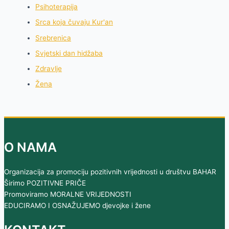
Psihoterapija
Srca koja čuvaju Kur'an
Srebrenica
Svjetski dan hidžaba
Zdravlje
Žena
O NAMA
Organizacija za promociju pozitivnih vrijednosti u društvu BAHAR
Širimo POZITIVNE PRIČE
Promoviramo MORALNE VRIJEDNOSTI
EDUCIRAMO I OSNAŽUJEMO djevojke i žene