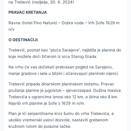
na Trebević (nedjelja, 30. 6. 2024)
PRAVAC KRETANJA
Ravne (hotel Pino Nature) – Dobra voda – Vrh Sofe 1629 m
n/v
O DESTINACIJI
Trebević, poznat kao “pluća Sarajeva”, najbliža je planina do
koje možete doći žičarom iz srca Starog Grada.
Na vrhu će vas dočekati prekrasan pogled na Sarajevo,
manje gradove i sela u blizini i očaravajući planinski vijenci.
Trebević pripada dinarskom planinskom sistemu. Pravac
pružanja planine je jugoistok – sjeverozapad. Dužina masiva
Trebevića s ograncima iznosi oko 12 km, a širina oko 8 km.
Najviši vrh planine je Sofe s 1629 m n/m.
Plan je ići serpentinama kroz šumu do vrha Trebevića, a
ukoliko vremenski uslovi dozvole, nastaviti grebenom
kružnom rutom do polazne tačke.