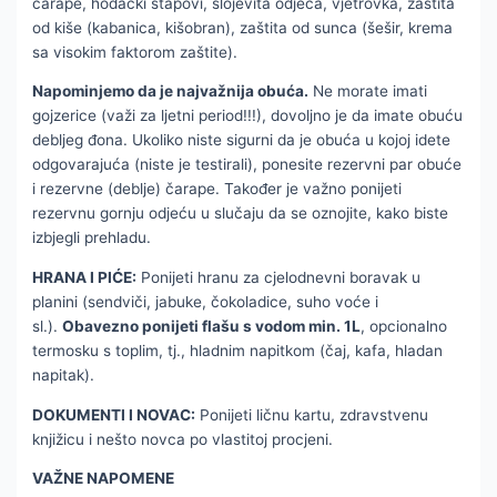
čarape, hodački štapovi, slojevita odjeća, vjetrovka, zaštita
od kiše (kabanica, kišobran), zaštita od sunca (šešir, krema
sa visokim faktorom zaštite).
Napominjemo da je najvažnija obuća.
Ne morate imati
gojzerice (važi za ljetni period!!!), dovoljno je da imate obuću
debljeg đona. Ukoliko niste sigurni da je obuća u kojoj idete
odgovarajuća (niste je testirali), ponesite rezervni par obuće
i rezervne (deblje) čarape. Također je važno ponijeti
rezervnu gornju odjeću u slučaju da se oznojite, kako biste
izbjegli prehladu.
HRANA I PIĆE:
Ponijeti hranu za cjelodnevni boravak u
planini (sendviči, jabuke, čokoladice, suho voće i
sl.).
Obavezno ponijeti flašu s vodom min. 1L
, opcionalno
termosku s toplim, tj., hladnim napitkom (čaj, kafa, hladan
napitak).
DOKUMENTI I NOVAC:
Ponijeti ličnu kartu, zdravstvenu
knjižicu i nešto novca po vlastitoj procjeni.
VAŽNE NAPOMENE