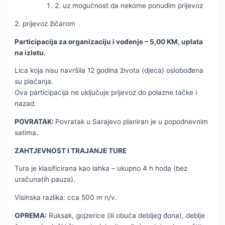
2. uz mogućnost da nekome ponudim prijevoz
2. prijevoz žičarom
Participacija za organizaciju i vođenje – 5,00 KM, uplata
na izletu.
Lica koja nisu navršila 12 godina života (djeca) oslobođena
su plaćanja.
Ova participacija ne uključuje prijevoz do polazne tačke i
nazad.
POVRATAK:
Povratak u Sarajevo planiran je u popodnevnim
satima
.
ZAHTJEVNOST I TRAJANJE TURE
Tura je klasificirana kao lahka – ukupno 4 h hoda (bez
uračunatih pauza).
Visinska razlika: cca 500 m n/v.
OPREMA:
Ruksak, gojzerice (ili obuća debljeg đona), deblje