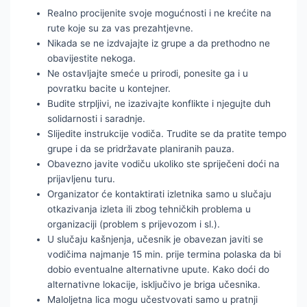
Realno procijenite svoje mogućnosti i ne krećite na
rute koje su za vas prezahtjevne.
Nikada se ne izdvajajte iz grupe a da prethodno ne
obavijestite nekoga.
Ne ostavljajte smeće u prirodi, ponesite ga i u
povratku bacite u kontejner.
Budite strpljivi, ne izazivajte konflikte i njegujte duh
solidarnosti i saradnje.
Slijedite instrukcije vodiča. Trudite se da pratite tempo
grupe i da se pridržavate planiranih pauza.
Obavezno javite vodiču ukoliko ste spriječeni doći na
prijavljenu turu.
Organizator će kontaktirati izletnika samo u slučaju
otkazivanja izleta ili zbog tehničkih problema u
organizaciji (problem s prijevozom i sl.).
U slučaju kašnjenja, učesnik je obavezan javiti se
vodičima najmanje 15 min. prije termina polaska da bi
dobio eventualne alternativne upute. Kako doći do
alternativne lokacije, isključivo je briga učesnika.
Maloljetna lica mogu učestvovati samo u pratnji