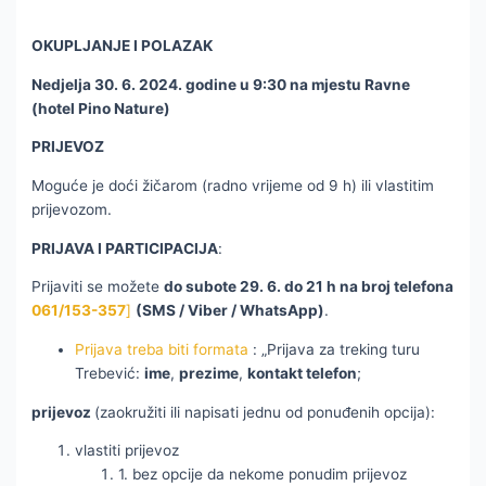
OKUPLJANJE I POLAZAK
Nedjelja 30. 6. 2024. godine u 9:30 na mjestu
Ravne
(hotel Pino Nature)
PRIJEVOZ
Moguće je doći žičarom (radno vrijeme od 9 h) ili vlastitim
prijevozom.
PRIJAVA I PARTICIPACIJA
:
Prijaviti se možete
do subote 29. 6. do 21 h na broj telefona
061/153-357
]
(SMS / Viber / WhatsApp)
.
Prijava treba biti formata
: „Prijava za treking turu
Trebević:
ime
,
prezime
,
kontakt telefon
;
prijevoz
(zaokružiti ili napisati jednu od ponuđenih opcija):
vlastiti prijevoz
1. bez opcije da nekome ponudim prijevoz