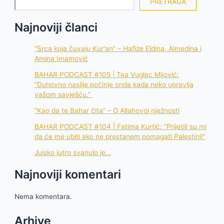
PRETRAGA
Najnoviji članci
“Srca koja čuvaju Kur'an” – Hafize Eldina, Almedina i
Amina Imamović
BAHAR PODCAST #105 | Tea Vuglec Mijović:
“Duhovno nasilje počinje onda kada neko upravlja
vašom savješću.”
“Kao da te Bahar čita” – O Allahovoj nježnosti
BAHAR PODCAST #104 | Fatima Kurtić: “Prijetili su mi
da će me ubiti ako ne prestanem pomagati Palestini!”
Julsko jutro svanulo je…
Najnoviji komentari
Nema komentara.
Arhive