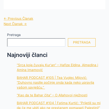
←
Previous Članak
Next Članak
→
Pretraga
PRETRAGA
Najnoviji članci
“Srca koja čuvaju Kur'an” – Hafize Eldina, Almedina i
Amina Imamović
BAHAR PODCAST #105 | Tea Vuglec Mijović:
“Duhovno nasilje počinje onda kada neko upravlja
vašom savješću.”
“Kao da te Bahar čita” – O Allahovoj nježnosti
BAHAR PODCAST #104 | Fatima Kurtić: “Prijetili su mi
da će me ubiti ako ne prestanem pomagati Palestini!”