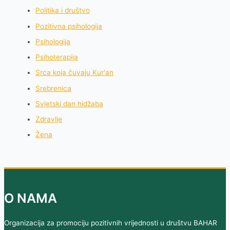
Politika i društvo
Pozitivna psihologija
Psihologija
Psihoterapija
Srca koja čuvaju Kur'an
Srebrenica
Svjetski dan hidžaba
Zdravlje
Žena
O NAMA
Organizacija za promociju pozitivnih vrijednosti u društvu BAHAR