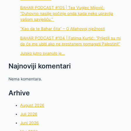
BAHAR PODCAST #105 | Tea Vuglec Mijović:
“Duhovno nasilje počinje onda kada neko upravlja
vašom savješću.”
“Kao da te Bahar čita” – O Allahovoj nježnosti
BAHAR PODCAST #104 | Fatima Kurtić: “Prijetili su mi
da će me ubiti ako ne prestanem pomagati Palestini!”
Julsko jutro svanulo je…
Najnoviji komentari
Nema komentara.
Arhive
August 2026
Juli 2026
Juni 2026