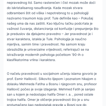
nepravednog itd. Samo rasterećen i čist mozak može doći
do iskristalisanog rasuđivanja. Kada mozak stvara
odbrambeni štit od viška i nepotrebnog to u psihologiji
nazivamo traumom koju prof. Tule definiše kao – Pokušaj
našeg uma da nas zaštiti. Kao ključnu tačku podcrtala je
važnost čuvanja, distanciranja od konfuzije i prepunjenja što
je preduslov da djelujemo pravedno – Jer pravednost je i
stvar karaktera, istakla je Tule. Psihologija je naučno
mjerljiva, samim time i pravednost. Na samom kraju
obrazložila je univerzalne vrijednosti, referirajući se na
istraživanje modernih psihologa početkom ‘90-ih o
klasifikatorima vrlina i karaktera.
O načelu pravednosti u socijalnom učenju islama govorio je
prof. Esmir Halilović. Slikovito lijepom i poznatom hikajom o
dolasku Mehmeda Fatiha u Bosnu i njegovom snu, profesor
Halilović počeo je svoje izlaganje. Mehmed Fatih je sanjao
san u kojem je nedostajao halifa Omer r. a. , pored ostale
trojice halifa. Omer je oličenje pravednosti što je u snu
protumačeno kao nedostatak pravde u Bosni sve do