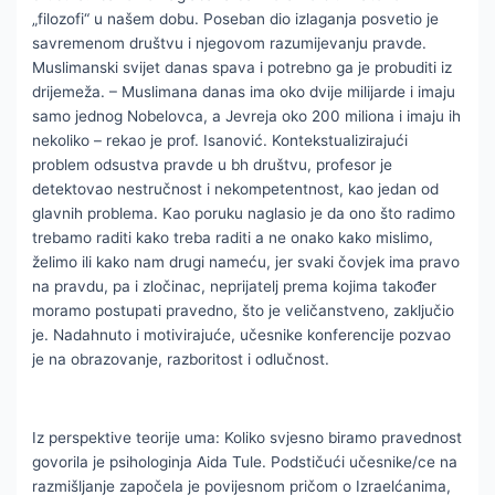
„filozofi“ u našem dobu. Poseban dio izlaganja posvetio je
savremenom društvu i njegovom razumijevanju pravde.
Muslimanski svijet danas spava i potrebno ga je probuditi iz
drijemeža. – Muslimana danas ima oko dvije milijarde i imaju
samo jednog Nobelovca, a Jevreja oko 200 miliona i imaju ih
nekoliko – rekao je prof. Isanović. Kontekstualizirajući
problem odsustva pravde u bh društvu, profesor je
detektovao nestručnost i nekompetentnost, kao jedan od
glavnih problema. Kao poruku naglasio je da ono što radimo
trebamo raditi kako treba raditi a ne onako kako mislimo,
želimo ili kako nam drugi nameću, jer svaki čovjek ima pravo
na pravdu, pa i zločinac, neprijatelj prema kojima također
moramo postupati pravedno, što je veličanstveno, zaključio
je. Nadahnuto i motivirajuće, učesnike konferencije pozvao
je na obrazovanje, razboritost i odlučnost.
Iz perspektive teorije uma: Koliko svjesno biramo pravednost
govorila je psihologinja Aida Tule. Podstičući učesnike/ce na
razmišljanje započela je povijesnom pričom o Izraelćanima,