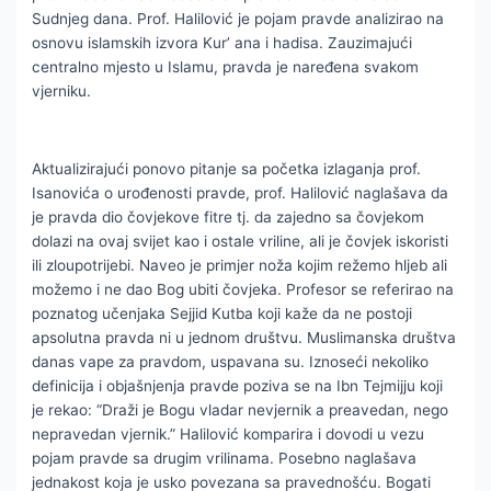
Sudnjeg dana. Prof. Halilović je pojam pravde analizirao na
osnovu islamskih izvora Kur’ ana i hadisa. Zauzimajući
centralno mjesto u Islamu, pravda je naređena svakom
vjerniku.
Aktualizirajući ponovo pitanje sa početka izlaganja prof.
Isanovića o urođenosti pravde, prof. Halilović naglašava da
je pravda dio čovjekove fitre tj. da zajedno sa čovjekom
dolazi na ovaj svijet kao i ostale vriline, ali je čovjek iskoristi
ili zloupotrijebi. Naveo je primjer noža kojim režemo hljeb ali
možemo i ne dao Bog ubiti čovjeka. Profesor se referirao na
poznatog učenjaka Sejjid Kutba koji kaže da ne postoji
apsolutna pravda ni u jednom društvu. Muslimanska društva
danas vape za pravdom, uspavana su. Iznoseći nekoliko
definicija i objašnjenja pravde poziva se na Ibn Tejmijju koji
je rekao: “Draži je Bogu vladar nevjernik a preavedan, nego
nepravedan vjernik.” Halilović komparira i dovodi u vezu
pojam pravde sa drugim vrilinama. Posebno naglašava
jednakost koja je usko povezana sa pravednošću. Bogati