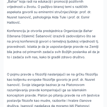
„Bahar“ koja radi na edukaciji i promociji pozitivnih
vrijednosti u životu. O pažljivo biranoj temi s različitih
aspekata govorili su eminentni stručnjaci/kinje: prof. dr.
Nusret Isanović, psihologinja Aida Tule i prof. dr. Esmir
Halilović.
Konferenciju je otvorila predsjednica Organizacije
Bahar
Dženana Džakmić Šabanović izrazivši zadovoljstvo što se
na prvoj konferenciji govori o temeljnoj ljudskoj vrijednosti tj.
pravednosti. Istakla je da je uspostavljanje pravde na Zemlji
bila jedna od primarnih zadaća svih Božijih poslanika ali da je
to i zadaća svih nas, kako bi gradili zdravo društvo.
O pojmu pravde u filozofiji naslanjajući se na grčku filozofiju
kao kolijevku evropske filozofije govorio je prof. dr. Nusret
Isanović. Svoje izlaganje bazirao je na Platonovom
razumijevanju pravde komparirajući ga sa islamskim
konceptom pravde. Platon po pitanju pravde na vrh ljestvice
postavlja filozofe kao mudre, razborite i hrabre članove
društva. Isanović naglašava da moramo biti Platonovi