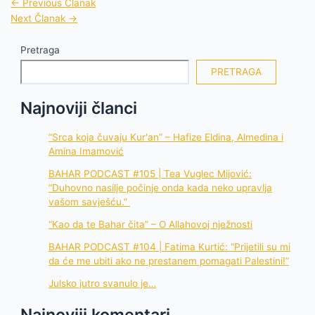
←
Previous Članak
Next Članak
→
Pretraga
PRETRAGA
Najnoviji članci
“Srca koja čuvaju Kur'an” – Hafize Eldina, Almedina i
Amina Imamović
BAHAR PODCAST #105 | Tea Vuglec Mijović:
“Duhovno nasilje počinje onda kada neko upravlja
vašom savješću.”
“Kao da te Bahar čita” – O Allahovoj nježnosti
BAHAR PODCAST #104 | Fatima Kurtić: “Prijetili su mi
da će me ubiti ako ne prestanem pomagati Palestini!”
Julsko jutro svanulo je…
Najnoviji komentari