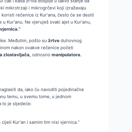
li čak i kada žrtva dospije u takvo stanje da
i mikrotrzaji i mikrogrčevi koji izražavaju
oristi rečenice iz Kur'ana, često će se desiti
 u Kur'anu. Ne vjeruješ svaki ajet u Kur'anu,
i vjernica.“
blike. Međutim, pošto su
žrtve
duhovnog
inom nakon ovakve rečenice početi
 zlostavljača,
odnosno
manipulatora.
aglasiti da, iako ću navoditi pojedinačne
iranu temu, u svemu tome, u jednom
 to je sljedeće:
cijeli Kur'an i samim tim nisi vjernica.“