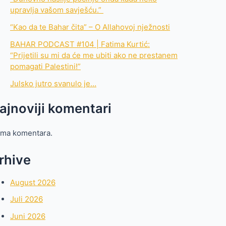
upravlja vašom savješću.”
“Kao da te Bahar čita” – O Allahovoj nježnosti
BAHAR PODCAST #104 | Fatima Kurtić:
“Prijetili su mi da će me ubiti ako ne prestanem
pomagati Palestini!”
Julsko jutro svanulo je…
ajnoviji komentari
ma komentara.
rhive
August 2026
Juli 2026
Juni 2026