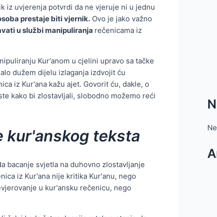
 iz uvjerenja potvrdi da ne vjeruje ni u jednu
osoba prestaje biti vjernik.
Ovo je jako važno
avati u službi manipuliranja
rečenicama iz
nipuliranju Kur'anom u cjelini upravo sa tačke
lo dužem dijelu izlaganja izdvojit ću
a iz Kur'ana kažu ajet. Govorit ću, dakle, o
ste kako bi zlostavljali, slobodno možemo reći
N
Ne
e kur'anskog teksta
A
a bacanje svjetla na duhovno zlostavljanje
nica iz Kur'ana nije kritika Kur'anu, nego
evjerovanje u kur'ansku rečenicu, nego