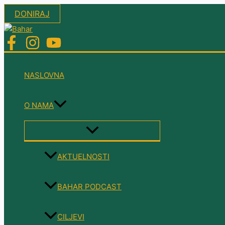
Skip
DONIRAJ
to
content
NASLOVNA
O NAMA
MENU
TOGGLE
AKTUELNOSTI
BAHAR PODCAST
CILJEVI