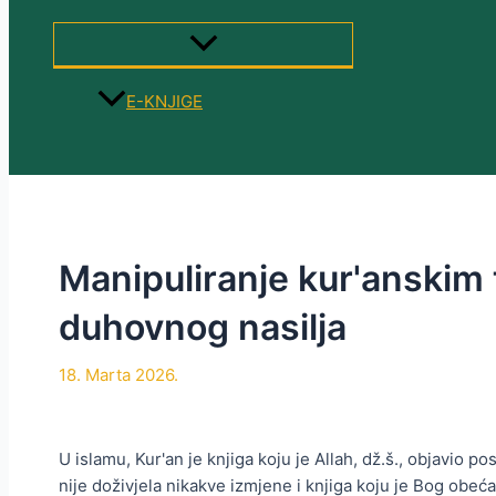
MENU
TOGGLE
E-KNJIGE
Search
Manipuliranje kur'anskim 
duhovnog nasilja
18. Marta 2026.
U islamu, Kur'an je knjiga koju je Allah, dž.š., objavio 
nije doživjela nikakve izmjene i knjiga koju je Bog obe