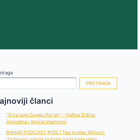
etraga
PRETRAGA
ajnoviji članci
“Srca koja čuvaju Kur'an” – Hafize Eldina,
Almedina i Amina Imamović
BAHAR PODCAST #105 | Tea Vuglec Mijović:
“Duhovno nasilje počinje onda kada neko