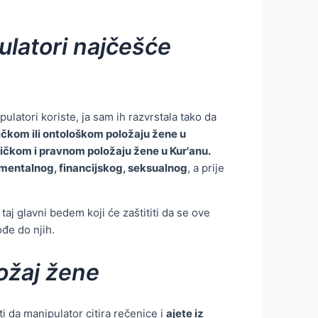
ulatori najčešće
latori koriste, ja sam ih razvrstala tako da
zičkom ili ontološkom položaju žene u
tičkom i pravnom položaju žene u Kur'anu.
mentalnog, financijskog, seksualnog
, a prije
aj glavni bedem koji će zaštititi da se ove
ođe do njih.
ložaj žene
i da manipulator citira rečenice i
ajete iz