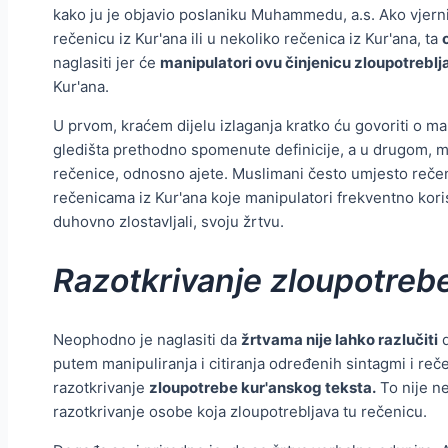
kako ju je objavio poslaniku Muhammedu, a.s. Ako vjernik
rečenicu iz Kur'ana ili u nekoliko rečenica iz Kur'ana, ta
naglasiti jer će
manipulatori ovu činjenicu zloupotreblj
Kur'ana.
U prvom, kraćem dijelu izlaganja kratko ću govoriti o ma
gledišta prethodno spomenute definicije, a u drugom, ma
rečenice, odnosno ajete. Muslimani često umjesto rečenic
rečenicama iz Kur'ana koje manipulatori frekventno kori
duhovno zlostavljali, svoju žrtvu.
Razotkrivanje zloupotreb
Neophodno je naglasiti da
žrtvama nije lahko razlučiti
d
putem manipuliranja i citiranja određenih sintagmi i reče
razotkrivanje
zloupotrebe kur'anskog teksta.
To nije n
razotkrivanje osobe koja zloupotrebljava tu rečenicu.