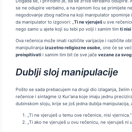
Događa se, i prirodno je, da se žrtva verbalno odupire. A
se ne odupire verbalno, a na njenom licu se primijete nek
negodovanje zbog načina na koji manipulator spominje i k
da manipulator to izgovori: „
Ti ne vjeruješ
u sve rečenice
nego samo u ajete koji su tebi po volji i samim tim
ti nis
Ova rečenica može imati različite varijacije i različite o
manipuliranja
izuzetno religiozne osobe,
one će se već
preispitivati
i samim tim bit će sve jače
vezane za svoga
Dublji sloj manipulacije
Pošto se sada prebacujem na drugi dio izlaganja, želim n
rečenice i sintagme iz Kur'ana koje imaju jednu preciz
dubinskom sloju, krije se još jedna dublja manipulacija, a
„Ti ne vjeruješ u temu ove rečenice, nisi vjernica.“
„Ti ako ne vjeruješ u ovu rečenicu, ne vjeruješ ni u 