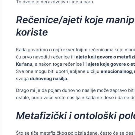
To dvoje je nerazdvojivo i ide u paru.
Rečenice/ajeti koje manip
koriste
Kada govorimo o najfrekventnijim rečenicama koje manipu
ću prvo navoditi rečenice ili
ajete koji govore o metafi
Kur'anu,
a nakon toga rečenice ili
ajete koje govore o e
Sve one mogu biti upotrijebljene u cilju
emocionalnog, 
svega
duhovnog nasilja.
Drago mi je da pojam duhovno nasilje može zapravo biti t
ostale, puno veće vrste nasilja nikada ne dese i da ne d
Metafizički i ontološki po
Što se tiče metafizičkog položaja žene, često će se desit