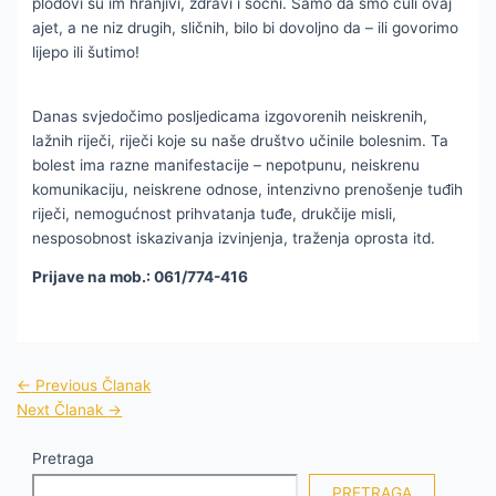
plodovi su im hranjivi, zdravi i sočni. Samo da smo čuli ovaj
ajet, a ne niz drugih, sličnih, bilo bi dovoljno da – ili govorimo
lijepo ili šutimo!
Danas svjedočimo posljedicama izgovorenih neiskrenih,
lažnih riječi, riječi koje su naše društvo učinile bolesnim. Ta
bolest ima razne manifestacije – nepotpunu, neiskrenu
komunikaciju, neiskrene odnose, intenzivno prenošenje tuđih
riječi, nemogućnost prihvatanja tuđe, drukčije misli,
nesposobnost iskazivanja izvinjenja, traženja oprosta itd.
Prijave na mob.: 061/774-416
←
Previous Članak
Next Članak
→
Pretraga
PRETRAGA