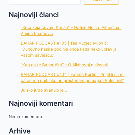
Najnoviji članci
“Srca koja čuvaju Kur'an” – Hafize Eldina, Almedina i
Amina Imamović
BAHAR PODCAST #105 | Tea Vuglec Mijović:
“Duhovno nasilje počinje onda kada neko upravlja
vašom savješću.”
“Kao da te Bahar čita” – O Allahovoj nježnosti
BAHAR PODCAST #104 | Fatima Kurtić: “Prijetili su mi
da će me ubiti ako ne prestanem pomagati Palestini!”
Julsko jutro svanulo je…
Najnoviji komentari
Nema komentara.
Arhive