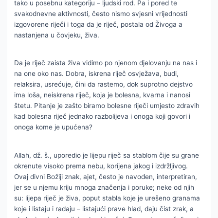
tako u posebnu kategoriju – ljudski rod. Pa i pored te
svakodnevne aktivnosti, često nismo svjesni vrijednosti
izgovorene riječi i toga da je riječ, postala od Živoga a
nastanjena u čovjeku, živa.
Da je riječ zaista živa vidimo po njenom djelovanju na nas i
na one oko nas. Dobra, iskrena riječ osvježava, budi,
relaksira, usrećuje, čini da rastemo, dok suprotno dejstvo
ima loša, neiskrena riječ, koja je bolesna, kvarna i nanosi
štetu. Pitanje je zašto biramo bolesne riječi umjesto zdravih
kad bolesna riječ jednako razbolijeva i onoga koji govori i
onoga kome je upućena?
Allah, dž. š., uporedio je lijepu riječ sa stablom čije su grane
okrenute visoko prema nebu, korijena jakog i izdržljivog.
Ovaj divni Božiji znak, ajet, često je navođen, interpretiran,
jer se u njemu kriju mnoga značenja i poruke; neke od njih
su: lijepa riječ je živa, poput stabla koje je urešeno granama
koje i listaju i rađaju – listajući prave hlad, daju čist zrak, a