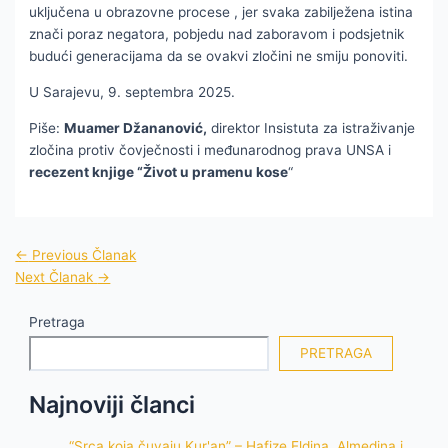
uključena u obrazovne procese , jer svaka zabilježena istina
znači poraz negatora, pobjedu nad zaboravom i podsjetnik
budući generacijama da se ovakvi zločini ne smiju ponoviti.
U Sarajevu, 9. septembra 2025.
Piše:
Muamer Džananović,
direktor Insistuta za istraživanje
zločina protiv čovječnosti i međunarodnog prava UNSA i
recezent knjige “Život u pramenu kose
“
←
Previous Članak
Next Članak
→
Pretraga
PRETRAGA
Najnoviji članci
“Srca koja čuvaju Kur'an” – Hafize Eldina, Almedina i