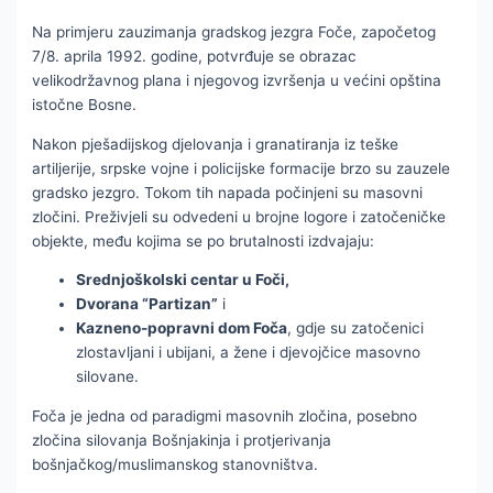
Na primjeru zauzimanja gradskog jezgra Foče, započetog
7/8. aprila 1992. godine, potvrđuje se obrazac
velikodržavnog plana i njegovog izvršenja u većini opština
istočne Bosne.
Nakon pješadijskog djelovanja i granatiranja iz teške
artiljerije, srpske vojne i policijske formacije brzo su zauzele
gradsko jezgro. Tokom tih napada počinjeni su masovni
zločini. Preživjeli su odvedeni u brojne logore i zatočeničke
objekte, među kojima se po brutalnosti izdvajaju:
Srednjoškolski centar u Foči,
Dvorana “Partizan”
i
Kazneno-popravni dom Foča
, gdje su zatočenici
zlostavljani i ubijani, a žene i djevojčice masovno
silovane.
Foča je jedna od paradigmi masovnih zločina, posebno
zločina silovanja Bošnjakinja i protjerivanja
bošnjačkog/muslimanskog stanovništva.