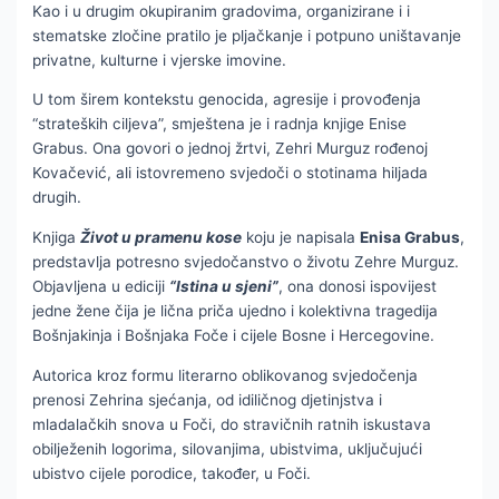
Kao i u drugim okupiranim gradovima, organizirane i i
stematske zločine pratilo je pljačkanje i potpuno uništavanje
privatne, kulturne i vjerske imovine.
U tom širem kontekstu genocida, agresije i provođenja
“strateških ciljeva”, smještena je i radnja knjige Enise
Grabus. Ona govori o jednoj žrtvi, Zehri Murguz rođenoj
Kovačević, ali istovremeno svjedoči o stotinama hiljada
drugih.
Knjiga
Život u pramenu kose
koju je napisala
Enisa Grabus
,
predstavlja potresno svjedočanstvo o životu Zehre Murguz.
Objavljena u ediciji
“Istina u sjeni”
, ona donosi ispovijest
jedne žene čija je lična priča ujedno i kolektivna tragedija
Bošnjakinja i Bošnjaka Foče i cijele Bosne i Hercegovine.
Autorica kroz formu literarno oblikovanog svjedočenja
prenosi Zehrina sjećanja, od idiličnog djetinjstva i
mladalačkih snova u Foči, do stravičnih ratnih iskustava
obilježenih logorima, silovanjima, ubistvima, uključujući
ubistvo cijele porodice, također, u Foči.