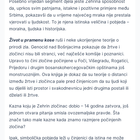
Posebno vrijedan segment djela jeste Zehrina sposobnost
da, uprkos svim patnjama, istakne i pozitivne primjere među
Srbima, pokazavši da u vrijeme najvećeg mraka nije prestala
vjerovati u ljudskost. To je njena istinska veličina i pobjeda –
moralna, ljudska i historijska.
Život u pramenu kose
ruši i neke ukorijenjene teorije o
prirodi zla. Genocid nad Bošnjacima pokazuje da žrtve i
zločinci nisu bili stranci, već najčešće komšije i poznanici.
Upravo to čini zločine počinjene u Foči, Višegradu, Rogatici,
Prijedoru i drugim bosanskohercegovačkim opštinama još
monstruoznijim. Ova knjiga je dokaz da su teorije o distanci
između žrtve i zločinca pale pred činjenicom da su ljudi koji
su dijelili isti prostor i svakodnevnicu jedni drugima postali ili
dželati ili žrtve.
Kazna koju je Zehrin zločinac dobio – 14 godina zatvora, još
jednom otvara pitanja smisla ovozemaljske pravde. Šta
znače tako male kazne kada znamo razmjere počinjenih
zločina?
Ipak, simbolička pobjeda leži u činjenici da istina ne može