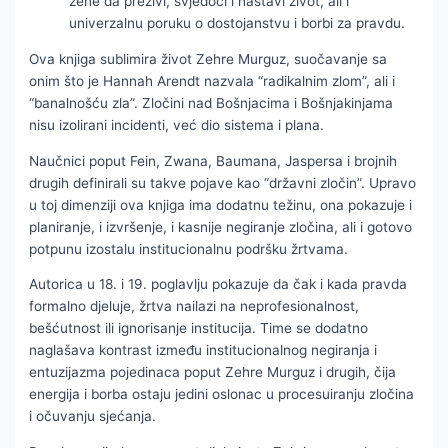
žene da preživi, svjedoči i nastavi život, ali i
univerzalnu poruku o dostojanstvu i borbi za pravdu.
Ova knjiga sublimira život Zehre Murguz, suočavanje sa
onim što je Hannah Arendt nazvala “radikalnim zlom”, ali i
“banalnošću zla”. Zločini nad Bošnjacima i Bošnjakinjama
nisu izolirani incidenti, već dio sistema i plana.
Naučnici poput Fein, Zwana, Baumana, Jaspersa i brojnih
drugih definirali su takve pojave kao “državni zločin”. Upravo
u toj dimenziji ova knjiga ima dodatnu težinu, ona pokazuje i
planiranje, i izvršenje, i kasnije negiranje zločina, ali i gotovo
potpunu izostalu institucionalnu podršku žrtvama.
Autorica u 18. i 19. poglavlju pokazuje da čak i kada pravda
formalno djeluje, žrtva nailazi na neprofesionalnost,
bešćutnost ili ignorisanje institucija. Time se dodatno
naglašava kontrast između institucionalnog negiranja i
entuzijazma pojedinaca poput Zehre Murguz i drugih, čija
energija i borba ostaju jedini oslonac u procesuiranju zločina
i očuvanju sjećanja.