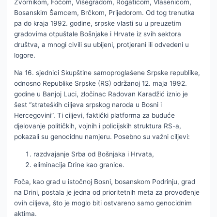
Zvornikom, Fočom, Višegradom, Rogaticom, Vlasenicom,
Bosanskim Šamcem, Brčkom, Prijedorom. Od tog trenutka
pa do kraja 1992. godine, srpske vlasti su u preuzetim
gradovima otpuštale Bošnjake i Hrvate iz svih sektora
društva, a mnogi civili su ubijeni, protjerani ili odvedeni u
logore.
Na 16. sjednici Skupštine samoproglašene Srpske republike,
odnosno Republike Srpske (RS) održanoj 12. maja 1992.
godine u Banjoj Luci, zločinac Radovan Karadžić iznio je
šest “strateških ciljeva srpskog naroda u Bosni i
Hercegovini”. Ti ciljevi, faktički platforma za buduće
djelovanje političkih, vojnih i policijskih struktura RS-a,
pokazali su genocidnu namjeru. Posebno su važni ciljevi:
razdvajanje Srba od Bošnjaka i Hrvata,
eliminacija Drine kao granice.
Foča, kao grad u istočnoj Bosni, bosanskom Podrinju, grad
na Drini, postala je jedna od prioritetnih meta za provođenje
ovih ciljeva, što je moglo biti ostvareno samo genocidnim
aktima.