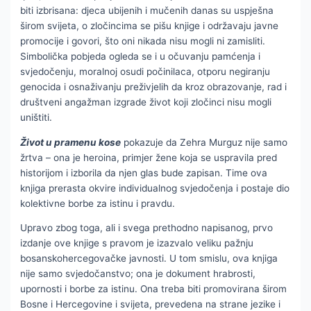
biti izbrisana: djeca ubijenih i mučenih danas su uspješna
širom svijeta, o zločincima se pišu knjige i održavaju javne
promocije i govori, što oni nikada nisu mogli ni zamisliti.
Simbolička pobjeda ogleda se i u očuvanju pamćenja i
svjedočenju, moralnoj osudi počinilaca, otporu negiranju
genocida i osnaživanju preživjelih da kroz obrazovanje, rad i
društveni angažman izgrade život koji zločinci nisu mogli
uništiti.
Život u pramenu kose
pokazuje da Zehra Murguz nije samo
žrtva – ona je heroina, primjer žene koja se uspravila pred
historijom i izborila da njen glas bude zapisan. Time ova
knjiga prerasta okvire individualnog svjedočenja i postaje dio
kolektivne borbe za istinu i pravdu.
Upravo zbog toga, ali i svega prethodno napisanog, prvo
izdanje ove knjige s pravom je izazvalo veliku pažnju
bosanskohercegovačke javnosti. U tom smislu, ova knjiga
nije samo svjedočanstvo; ona je dokument hrabrosti,
upornosti i borbe za istinu. Ona treba biti promovirana širom
Bosne i Hercegovine i svijeta, prevedena na strane jezike i