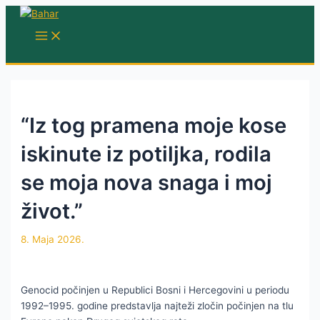
Skip
to
MAIN
MENU
content
“Iz tog pramena moje kose
iskinute iz potiljka, rodila
se moja nova snaga i moj
život.”
8. Maja 2026.
Genocid počinjen u Republici Bosni i Hercegovini u periodu
1992–1995. godine predstavlja najteži zločin počinjen na tlu