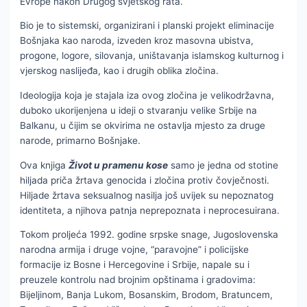
Evrope nakon Drugog svjetskog rata.
Bio je to sistemski, organizirani i planski projekt eliminacije
Bošnjaka kao naroda, izveden kroz masovna ubistva,
progone, logore, silovanja, uništavanja islamskog kulturnog i
vjerskog naslijeđa, kao i drugih oblika zločina.
Ideologija koja je stajala iza ovog zločina je velikodržavna,
duboko ukorijenjena u ideji o stvaranju velike Srbije na
Balkanu, u čijim se okvirima ne ostavlja mjesto za druge
narode, primarno Bošnjake.
Ova knjiga
Život u pramenu kose
samo je jedna od stotine
hiljada priča žrtava genocida i zločina protiv čovječnosti.
Hiljade žrtava seksualnog nasilja još uvijek su nepoznatog
identiteta, a njihova patnja neprepoznata i neprocesuirana.
Tokom proljeća 1992. godine srpske snage, Jugoslovenska
narodna armija i druge vojne, “paravojne” i policijske
formacije iz Bosne i Hercegovine i Srbije, napale su i
preuzele kontrolu nad brojnim opštinama i gradovima:
Bijeljinom, Banja Lukom, Bosanskim, Brodom, Bratuncem,