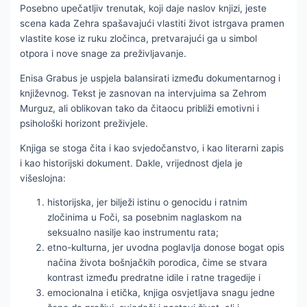
Posebno upečatljiv trenutak, koji daje naslov knjizi, jeste
scena kada Zehra spašavajući vlastiti život istrgava pramen
vlastite kose iz ruku zločinca, pretvarajući ga u simbol
otpora i nove snage za preživljavanje.
Enisa Grabus je uspjela balansirati između dokumentarnog i
književnog. Tekst je zasnovan na intervjuima sa Zehrom
Murguz, ali oblikovan tako da čitaocu približi emotivni i
psihološki horizont preživjele.
Knjiga se stoga čita i kao svjedočanstvo, i kao literarni zapis
i kao historijski dokument. Dakle, vrijednost djela je
višeslojna:
historijska, jer bilježi istinu o genocidu i ratnim
zločinima u Foči, sa posebnim naglaskom na
seksualno nasilje kao instrumentu rata;
etno-kulturna, jer uvodna poglavlja donose bogat opis
načina života bošnjačkih porodica, čime se stvara
kontrast između predratne idile i ratne tragedije i
emocionalna i etička, knjiga osvjetljava snagu jedne