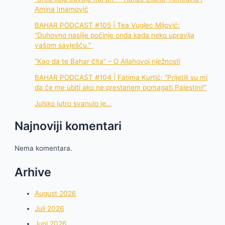
Amina Imamović
BAHAR PODCAST #105 | Tea Vuglec Mijović:
“Duhovno nasilje počinje onda kada neko upravlja
vašom savješću.”
“Kao da te Bahar čita” – O Allahovoj nježnosti
BAHAR PODCAST #104 | Fatima Kurtić: “Prijetili su mi
da će me ubiti ako ne prestanem pomagati Palestini!”
Julsko jutro svanulo je…
Najnoviji komentari
Nema komentara.
Arhive
August 2026
Juli 2026
Juni 2026