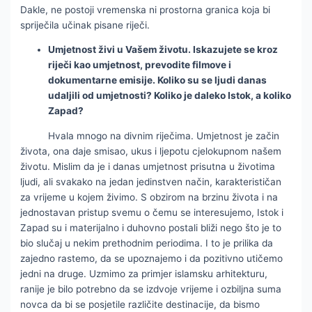
Dakle, ne postoji vremenska ni prostorna granica koja bi
spriječila učinak pisane riječi.
Umjetnost živi u Vašem životu. Iskazujete se kroz
riječi kao umjetnost, prevodite filmove i
dokumentarne emisije. Koliko su se ljudi danas
udaljili od umjetnosti? Koliko je daleko Istok, a koliko
Zapad?
Hvala mnogo na divnim riječima. Umjetnost je začin
života, ona daje smisao, ukus i ljepotu cjelokupnom našem
životu. Mislim da je i danas umjetnost prisutna u životima
ljudi, ali svakako na jedan jedinstven način, karakterističan
za vrijeme u kojem živimo. S obzirom na brzinu života i na
jednostavan pristup svemu o čemu se interesujemo, Istok i
Zapad su i materijalno i duhovno postali bliži nego što je to
bio slučaj u nekim prethodnim periodima. I to je prilika da
zajedno rastemo, da se upoznajemo i da pozitivno utičemo
jedni na druge. Uzmimo za primjer islamsku arhitekturu,
ranije je bilo potrebno da se izdvoje vrijeme i ozbiljna suma
novca da bi se posjetile različite destinacije, da bismo