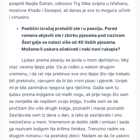
posjetili Naqše Đahan, odnosno Trg Slika svijeta u Isfahanu,
mostove Khađu i Siosepol, ali danas je sve to moguće učiniti
i virtuelno.
Poetični izražaj pretočili ste i u poeziju. Pored
romana objavili ste i zbirku pjesama pod nazivom
Šest
gdje se nalazi više od 40 Vaših pjesama.
Možemo li uskoro očekivati i neki novi rukopis?
Ljubav prema pisanju se javila u mom djetinjstvu. Moj
otac veoma lijepo piše. Da je rođen u nekom drugom
vremenu, i da rat nije prekinuo sve ono lijepo što nije trebalo
biti prekinuto, vjerujem da bi bio vrsni pisac i pjesnik. Uvijek
mi je bila zanimljiva njegova igra riječima. Gajila sam tu
ljubav prema knjigama od malih nogu, ali prije nego što sam
se osmjelila da napišem svoju knjigu, trudila sam se da
pročitam što više drugih knjiga, poznatih i manje poznatih.
Sazrijevala sam iz dana u dan, a tako je sazrijevalo i ono
neizrečeno u meni. Vremenom je dobilo oblik i smisao i sada
ga nazivam knjigom
Na krilima feniksa
. Trenutno radim na
drugom romanu i na poetskoj zbirci. Nadam se da će uskoro