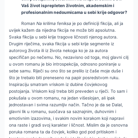
Vaš život isprepleten životnim, akademskim i
profesionalnim nedoumicama u sebi krije odgovor?
Roman
Na krilima feniksa
je po definiciji fikcija, ali ja
uvijek kažem da nijedna fikcija ne može biti apsolutna.
Svaka fikcija u sebi krije tragove ličnosti njenog autora.
Drugim riječima, svaka fikcija u sebi krije segmente iz
autorovg života ili iz života nekoga ko je za autora
specifičan po nečemu. No, nezavisno od toga, moj glavni cilj
u ovom romanu je bio introspekcija, odnosno poniranje u
sebe samu. Riječi su ono što se prelilo iz čaše moje duše i
što je trebalo biti preneseno na papir posredstvom ruku.
Inspiraciju smatram vriskom iz dubine čovjekovog
postojanja. Vriskom koji treba biti preveden u riječi. To sam i
pokušala u ovom romanu, na jedan višeslojan, ali ipak
jednostavan i svima razumljiv način. Tačno je da se Dalal,
glavni lik u romanu, suočava sa saznajnim, duhovnim i
emotivnim izazovima, i svakim novim korakom koji napravi
ona raste i gradi svoj karakter i ličnost. Mislim da je osnovna
poruka romana ta da čovjek, koliko god pod pritiskom i