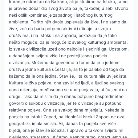
Imran je odrastao na Balkanu, ali je studirao na Istoku, tamo
je proveo dobar dio svog života pa je, također, u sebi stvorio
neki oblik kombinacije zapadnog i istočnog kulturnog
ambijenta. To što njih dvoje uspjevaju da žive, i ne samo da
žive, već da budu potpuno aktivni i uticajni u svojim
društvima, i na Istoku i na Zapadu, pokazuje da je tako
nešto moguće, da je moguće iz svakog kulturnog ambijenta,
iz svake civilizacije uzeti ono najbolje i sjediniti ga. Uostalom,
u današnjem svijetu više i ne postoji jasna podjela
civilizacija. Možemo da govorimo o tome da je u jednom
društvu jedna kultura učestalija, ali to je daleko od toga da
kažemo da je ona jedina. Štaviše, i ta kultura nije uvijek ista.
Kultura je živa pojava, ona zavisi od ljudi, a ljudi se svakog
dana mijenjaju, međusobno se upotpunjavaju, utiču jedni na
druge. Tako da mislim da je danas potpuno bespredmetno
govoriti o sukobu civilizacija, jer te civilizacije su potpuno
relativna pojava. One se svakog dana mijenjaju. Nekada je
podjela na Istok i Zapad, na ideološki Istok i Zapad, ne ovaj
geografski, imala smisla. Ali, danas ta podjela sve više
blijedi, ona je štaviše iščezla. I upravo u takvom svijetu mi
djelujemo, stvaramo, utičemo, vaspitavamo, obrazujemo se