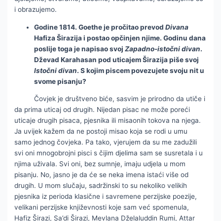
i obrazujemo.
Godine 1814. Goethe je pročitao prevod
Divana
Hafiza Širazija i postao opčinjen njime. Godinu dana
poslije toga je napisao svoj
Zapadno-istočni divan
.
Dževad Karahasan pod uticajem Širazija piše svoj
Istočni divan
. S kojim piscem povezujete svoju nit u
svome pisanju?
Čovjek je društveno biće, sasvim je prirodno da utiče i
da prima uticaj od drugih. Nijedan pisac ne može poreći
uticaje drugih pisaca, pjesnika ili misaonih tokova na njega.
Ja uvijek kažem da ne postoji misao koja se rodi u umu
samo jednog čovjeka. Pa tako, vjerujem da su me zadužili
svi oni mnogobrojni pisci s čijim djelima sam se susretala i u
njima uživala. Svi oni, bez sumnje, imaju udjela u mom
pisanju. No, jasno je da će se neka imena istaći više od
drugih. U mom slučaju, sadržinski to su nekoliko velikih
pjesnika iz perioda klasične i savremene perzijske poezije,
velikani perzijske književnosti koje sam već spomenula,
Hafiz Širazi, Sa’di Širazi, Mevlana Dželaluddin Rumi, Attar