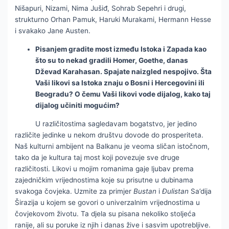
Nišapuri, Nizami, Nima Jušiđ, Sohrab Sepehri i drugi,
strukturno Orhan Pamuk, Haruki Murakami, Hermann Hesse
i svakako Jane Austen.
Pisanjem gradite most između Istoka i Zapada kao
što su to nekad gradili Homer, Goethe, danas
Dževad Karahasan. Spajate naizgled nespojivo. Šta
Vaši likovi sa Istoka znaju o Bosni i Hercegovini ili
Beogradu? O čemu Vaši likovi vode dijalog, kako taj
dijalog učiniti mogućim?
U različitostima sagledavam bogatstvo, jer jedino
različite jedinke u nekom društvu dovode do prosperiteta.
Naš kulturni ambijent na Balkanu je veoma sličan istočnom,
tako da je kultura taj most koji povezuje sve druge
različitosti. Likovi u mojim romanima gaje ljubav prema
zajedničkim vrijednostima koje su prisutne u dubinama
svakoga čovjeka. Uzmite za primjer
Bustan
i
Đulistan
Sa’dija
Širazija u kojem se govori o univerzalnim vrijednostima u
čovjekovom životu. Ta djela su pisana nekoliko stoljeća
ranije, ali su poruke iz njih i danas žive i sasvim upotrebljive.