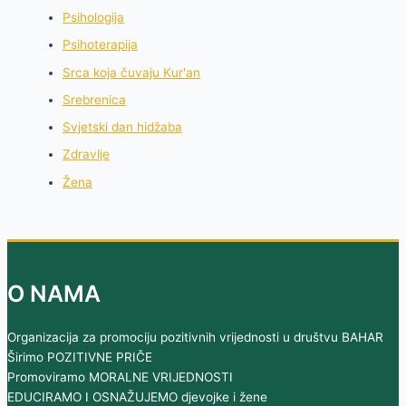
Psihologija
Psihoterapija
Srca koja čuvaju Kur'an
Srebrenica
Svjetski dan hidžaba
Zdravlje
Žena
O NAMA
Organizacija za promociju pozitivnih vrijednosti u društvu BAHAR
Širimo POZITIVNE PRIČE
Promoviramo MORALNE VRIJEDNOSTI
EDUCIRAMO I OSNAŽUJEMO djevojke i žene