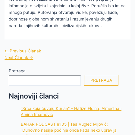
infomacije o svijetu i zajednici u kojoj žive. Poručila bih im da
mnogo putuju. Putovanja otvaraju vidike, povezuju ljude,
doprinose globalnom shvatanju i razumijevanju drugih
naroda i njihovih kulturnih i civilizacijskih tokova.
←
Previous Članak
Next Članak
→
Pretraga
PRETRAGA
Najnoviji članci
“Srca koja čuvaju Kur'an” – Hafize Eldina, Almedina i
Amina Imamović
BAHAR PODCAST #105 | Tea Vuglec Mijović:
“Duhovno nasilje počinje onda kada neko upravlja