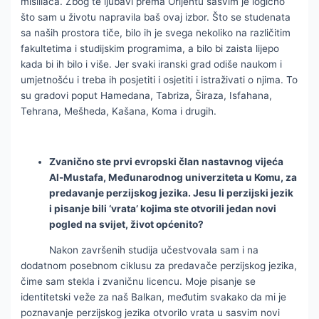
mislilaca. Zbog te ljubavi prema Orijentu sasvim je logično
što sam u životu napravila baš ovaj izbor. Što se studenata
sa naših prostora tiče, bilo ih je svega nekoliko na različitim
fakultetima i studijskim programima, a bilo bi zaista lijepo
kada bi ih bilo i više. Jer svaki iranski grad odiše naukom i
umjetnošću i treba ih posjetiti i osjetiti i istraživati o njima. To
su gradovi poput Hamedana, Tabriza, Širaza, Isfahana,
Tehrana, Mešheda, Kašana, Koma i drugih.
Zvanično ste prvi evropski član nastavnog vijeća
Al-Mustafa, Međunarodnog univerziteta u Komu, za
predavanje perzijskog jezika. Jesu li perzijski jezik
i pisanje bili ‘vrata’ kojima ste otvorili jedan novi
pogled na svijet, život općenito?
Nakon završenih studija učestvovala sam i na
dodatnom posebnom ciklusu za predavače perzijskog jezika,
čime sam stekla i zvaničnu licencu. Moje pisanje se
identitetski veže za naš Balkan, međutim svakako da mi je
poznavanje perzijskog jezika otvorilo vrata u sasvim novi