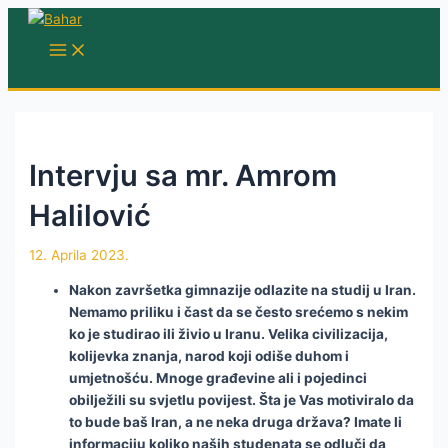
Skip
to
MAIN
MENU
content
Intervju sa mr. Amrom
Halilović
12. Aprila 2023.
Nakon završetka gimnazije odlazite na studij u Iran.
Nemamo priliku i čast da se često srećemo s nekim
ko je studirao ili živio u Iranu. Velika civilizacija,
kolijevka znanja, narod koji odiše duhom i
umjetnošću. Mnoge građevine ali i pojedinci
obilježili su svjetlu povijest. Šta je Vas motiviralo da
to bude baš Iran, a ne neka druga država? Imate li
informaciju koliko naših studenata se odluči da