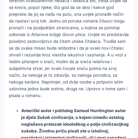
teretom svakodnevnih nedaća i teškoća bio, treba uvijek da
se kreće, poput rijeke; šta god da se desi i kakve god
prepreke da joj se nađu na putu, ona uvijek pronađe način
da nastavi svoj tok. Jednu od poruka romana čitaoci mogu
pronaći i na posljednjim stranicama, u kojima se pominje
odlomak iz Attarove knjige
Govor ptica
. Uvijek mi predstavlja
posebno zadovoljstvo da čitam utiske čitalaca. Trudila sam
se da svaka misao bude slobodna i da je svaki novi čitalac
shvati i razumije kroz vlastita iskustva i saznanja. A u vezi s
Vašim pitanjem o sreći, mislim da je sreća relativna i
subjektivna stvar, jer svaki čovjek sreću poima na svoj
način, za nekoga je to zdravlje, za nekoga porodica, za
nekoga karijera. Naprimjer, od dvije osobe u potpuno istim
uslovima jedna bude sretna, druga ne. Upravo o tome sam i
pisala u romanu.
Američki autor i politolog Samuel Huntington autor
je djela
Sukob civilizacija
, u kojem između ostalog
naglašava prelazak ideološkog u polje civilizacijkog
sukoba. Životnu priču pisali ste u istočnoj,
perzijskoj i islamskoj civilizaciji, ali i onoj zapadnoj,