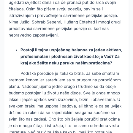
ugledati svjetlost dana i da će pronaći put do srca svojih
čitalaca. Osim što pišem svoju poeziju, bavim se i
istraživanjem i prevođenjem savremene perzijske poezije.
Nima Jušiđ, Sohrab Sepehri, Hušang Ebtehađ i mnogi drugi
predstavnici savremene perzijske poezije su kod nas
nepravedno zapostavljeni.
Postoji li tajna uspješnog balansa za jedan aktivan,
profesionalan i plodnosan život kao što je Vaš? Za
kraj ako želite neku poruku našim pratiocima?
Podrška porodice je itekako bitna. Ja sebe smatram
sretnom ženom jer sarađujem sa suprugom na porodičnom
planu. Nadopunjujemo jedno drugo i trudimo se da oboje
budemo postojani u životu naše djece. Sve je onda mnogo
lakše i ljepše uprkos svim izazovima, brzini i obavezama. U
svakom braku ima uspona i padova, ali bitno je da se uvijek
držimo za ruke i da se zajedničkim snagama suočimo sa
svim što nas zadesi. Ono što bih željela poručiti pratiocima
je da mnogo čitaju i istražuju, i to ne samo određenu vrstu
literature, već različita štiva kako bi imali što potpunije