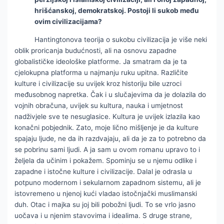
hrišćanskoj, demokratskoj. Postoji li sukob među
ovim civilizacijama?
Hantingtonova teorija o sukobu civilizacija je više neki
oblik proricanja budućnosti, ali na osnovu zapadne
globalističke ideološke platforme. Ja smatram da je ta
cjelokupna platforma u najmanju ruku upitna. Različite
kulture i civilizacije su uvijek kroz historiju bile uzroci
međusobnog napretka. Čak i u slučajevima da je dolazila do
vojnih obračuna, uvijek su kultura, nauka i umjetnost
nadživjele sve te nesuglasice. Kultura je uvijek izlazila kao
konačni pobjednik. Zato, moje lično mišljenje je da kulture
spajaju ljude, ne da ih razdvajaju, ali da je za to potrebno da
se pobrinu sami ljudi. A ja sam u ovom romanu upravo to i
željela da učinim i pokažem. Spominju se u njemu odlike i
zapadne i istočne kulture i civilizacije. Dalal je odrasla u
potpuno modernom i sekularnom zapadnom sistemu, ali je
istovremeno u njenoj kući vladao istočnjački muslimanski
duh. Otac i majka su joj bili pobožni ljudi. To se vrlo jasno
uočava i u njenim stavovima i idealima. S druge strane,