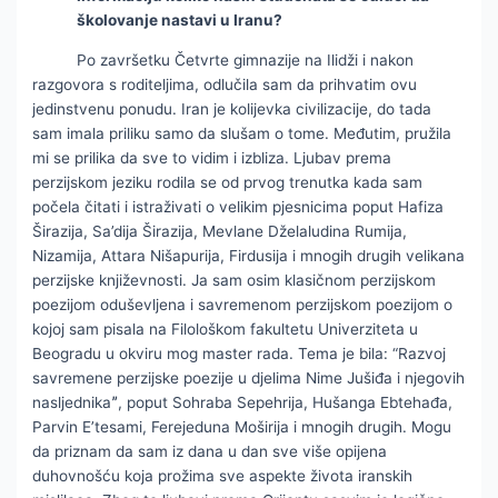
školovanje nastavi u Iranu?
Po završetku Četvrte gimnazije na Ilidži i nakon
razgovora s roditeljima, odlučila sam da prihvatim ovu
jedinstvenu ponudu. Iran je kolijevka civilizacije, do tada
sam imala priliku samo da slušam o tome. Međutim, pružila
mi se prilika da sve to vidim i izbliza. Ljubav prema
perzijskom jeziku rodila se od prvog trenutka kada sam
počela čitati i istraživati o velikim pjesnicima poput Hafiza
Širazija, Sa’dija Širazija, Mevlane Dželaludina Rumija,
Nizamija, Attara Nišapurija, Firdusija i mnogih drugih velikana
perzijske književnosti. Ja sam osim klasičnom perzijskom
poezijom oduševljena i savremenom perzijskom poezijom o
kojoj sam pisala na Filološkom fakultetu Univerziteta u
Beogradu u okviru mog master rada. Tema je bila: “Razvoj
savremene perzijske poezije u djelima Nime Jušiđa i njegovih
nasljednikaˮ, poput Sohraba Sepehrija, Hušanga Ebtehađa,
Parvin E’tesami, Ferejeduna Moširija i mnogih drugih. Mogu
da priznam da sam iz dana u dan sve više opijena
duhovnošću koja prožima sve aspekte života iranskih