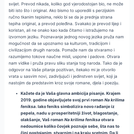
svijet. Prevod nikada, koliko god vjerodostojan bio, ne može
biti isto što i original. Ako bismo to uporedili s perzijskim
ručno tkanim tepisima, reklo bi se da je prednja strana
tepiha original, a prevod poleđina. Svakako je prevod lijep i
koristan, ali ne onako kao kada čitamo i istražujemo na
izvornom jeziku. Poznavanje jednog novog jezika pruža nam
mogućnost da se upoznamo sa kulturom, tradicijom i
civilizacijom drugih naroda. Pomaže nam da stvaramo i
razumijemo tokove naučne misli, uspone i padove. Otvara
nam vidike i pruža pravu sliku stanja tog naroda. Tako da je
odgovor na Vaše pitanje pozitivan, itekako mi je otvorilo
vrata u sasvim novi, zadivljujući i jedinstven svijet, koji ja
nastojim da predstavim kroz svoje romane, djela i poeziju.
Kažete da je Vaša glavna ambicija pisanje. Krajem
2019. godine objavljujete svoj prvi roman
Na krilima
feniksa
. Iako feniks simbolizira novo rađanje iz
pepela, nadu u prosperitetniji život, blagostanje,
olakšanje, Vaš roman
Na krilima feniksa
otvara
nedoumice koliko čovjek poznaje sebe, šta nas to
čini postojanim, stvarnim i na kraju sretnim. Da li