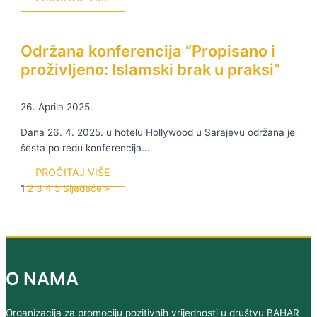
Održana konferencija “Propisano i
proživljeno: Islamski brak u praksi”
26. Aprila 2025.
Dana 26. 4. 2025. u hotelu Hollywood u Sarajevu održana je
šesta po redu konferencija…
PROČITAJ VIŠE
1
2
3
4
5
Sljedeće »
O NAMA
Organizacija za promociju pozitivnih vrijednosti u društvu BAHAR