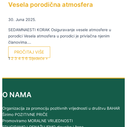
Vesela porodična atmosfera
30. Juna 2025.
SEDAMNAESTI KORAK Osiguravanje vesele atmosfere u
porodici Vesela atmosfera u porodici je privlačna njenim
članovima….
PROČITAJ VIŠE
1
2
3
4
5
6
Sljedeće »
O NAMA
Organizacija za promociju pozitivnih vrijednosti u društvu BAHAR
Širimo POZITIVNE PRIČE
Promoviramo MORALNE VRIJEDNOSTI
EDUCIRAMO I OSNAŽUJEMO djevojke i žene