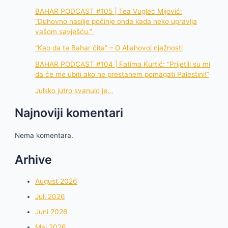
BAHAR PODCAST #105 | Tea Vuglec Mijović:
“Duhovno nasilje počinje onda kada neko upravlja
vašom savješću.”
“Kao da te Bahar čita” – O Allahovoj nježnosti
BAHAR PODCAST #104 | Fatima Kurtić: “Prijetili su mi
da će me ubiti ako ne prestanem pomagati Palestini!”
Julsko jutro svanulo je…
Najnoviji komentari
Nema komentara.
Arhive
August 2026
Juli 2026
Juni 2026
Maj 2026