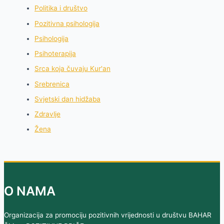
Politika i društvo
Pozitivna psihologija
Psihologija
Psihoterapija
Srca koja čuvaju Kur'an
Srebrenica
Svjetski dan hidžaba
Zdravlje
Žena
O NAMA
Organizacija za promociju pozitivnih vrijednosti u društvu BAHAR