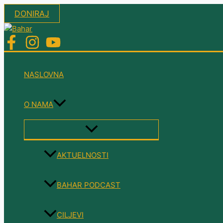
Skip
DONIRAJ
to
content
NASLOVNA
O NAMA
MENU
TOGGLE
AKTUELNOSTI
BAHAR PODCAST
CILJEVI