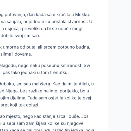
vog putovanja, dan kada sam kročila u Mekku.
ma sanjala, odjednom su postala stvarnost. U
 a osjećaji preveliki da bi se uopće mogli
 dobilo svoj smisao.
k umorna od puta, ali srcem potpuno budna,
islima i dovama.
a nelagodu, nego neku posebnu smirenost. Svi
, a ipak tako jednaki u tom trenutku.
 duboko, smisao mahšera. Kao da mi je Allah, u
d Njega, bez razlike na ime, porijeklo, boju
vojim djelima. Tada sam osjetila koliko je ovaj
ret koji tek dolazi.
ao mjesto, nego kao stanje srca i duše. Još
 i u sebi sam zamišljala kolike su njegove
an kada se milioni ljudi, različitih jezika, boja