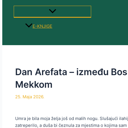
MENU
TOGGLE
E-KNJIGE
Search
Dan Arefata – između Bos
Mekkom
25. Maja 2026.
Umra je bila moja želja još od malih nogu. Slušajući ilahi
zatreperilo, a duša bi čeznula za mjestima o kojima sam