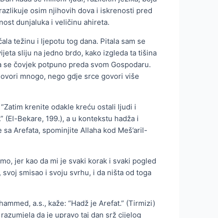
razlikuje osim njihovih dova i iskrenosti pred
ost dunjaluka i veličinu ahireta.
ala težinu i ljepotu tog dana. Pitala sam se
ijeta sliju na jedno brdo, kako izgleda ta tišina
da se čovjek potpuno preda svom Gospodaru.
 govori mnogo, nego gdje srce govori više
“Zatim krenite odakle kreću ostali ljudi i
e.” (El-Bekare, 199.), a u kontekstu hadža i
 sa Arefata, spominjite Allaha kod Meš’aril-
mo, jer kao da mi je svaki korak i svaki pogled
svoj smisao i svoju svrhu, i da ništa od toga
ammed, a.s., kaže: “Hadž je Arefat.” (Tirmizi)
razumjela da je upravo taj dan srž cijelog