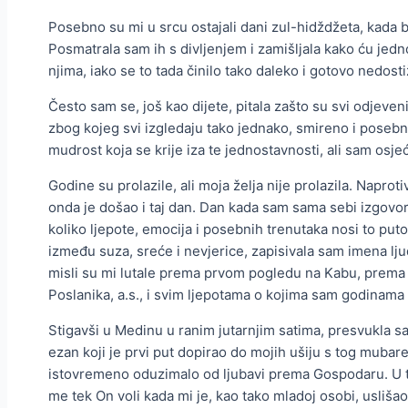
Posebno su mi u srcu ostajali dani zul-hidždžeta, kada 
Posmatrala sam ih s divljenjem i zamišljala kako ću jed
njima, iako se to tada činilo tako daleko i gotovo nedost
Često sam se, još kao dijete, pitala zašto su svi odjeveni 
zbog kojeg svi izgledaju tako jednako, smireno i posebn
mudrost koja se krije iza te jednostavnosti, ali sam osje
Godine su prolazile, ali moja želja nije prolazila. Naprotiv
onda je došao i taj dan. Dan kada sam sama sebi izgovor
koliko ljepote, emocija i posebnih trenutaka nosi to p
između suza, sreće i nevjerice, zapisivala sam imena lju
misli su mi lutale prema prvom pogledu na Kabu, prem
Poslanika, a.s., i svim ljepotama o kojima sam godinama 
Stigavši u Medinu u ranim jutarnjim satima, presvukla s
ezan koji je prvi put dopirao do mojih ušiju s tog mubar
istovremeno oduzimalo od ljubavi prema Gospodaru. U to
me tek On voli kada mi je, kao tako mladoj osobi, usliš