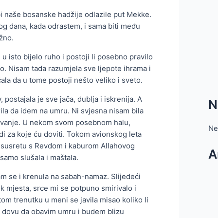
bi naše bosanske hadžije odlazile put Mekke.
nog dana, kada odrastem, i sama biti među
ižno.
u isto bijelo ruho i postoji li posebno pravilo
o. Nisam tada razumjela sve ljepote ihrama i
ćala da u tome postoji nešto veliko i sveto.
, postajala je sve jača, dublja i iskrenija. A
N
ila da idem na umru. Ni svjesna nisam bila
utovanje. U nekom svom posebnom halu,
Ne
di za koje ću doviti. Tokom avionskog leta
a susretu s Revdom i kaburom Allahovog
A
samo slušala i maštala.
am se i krenula na sabah-namaz. Slijedeći
ek mjesta, srce mi se potpuno smirivalo i
m trenutku u meni se javila misao koliko li
ao dovu da obavim umru i budem blizu