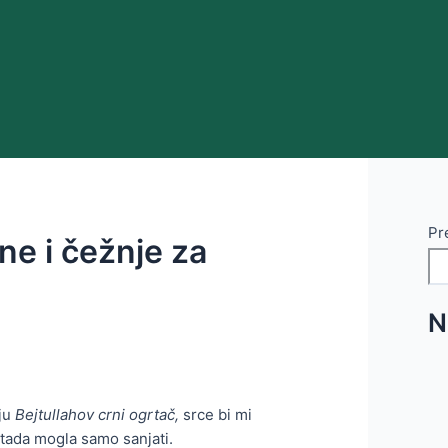
Pr
ne i čežnje za
N
ju
Bejtullahov crni ogrtač,
srce bi mi
 tada mogla samo sanjati.