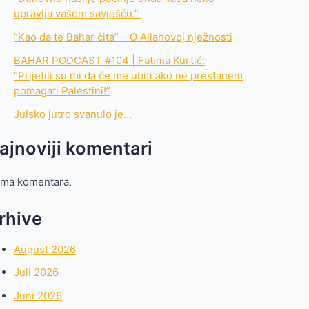
upravlja vašom savješću.”
“Kao da te Bahar čita” – O Allahovoj nježnosti
BAHAR PODCAST #104 | Fatima Kurtić:
“Prijetili su mi da će me ubiti ako ne prestanem
pomagati Palestini!”
Julsko jutro svanulo je…
ajnoviji komentari
ma komentara.
rhive
August 2026
Juli 2026
Juni 2026