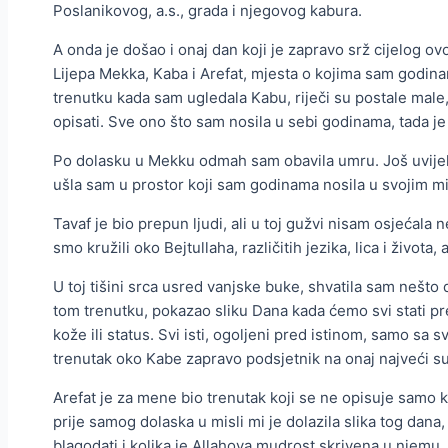
Poslanikovog, a.s., grada i njegovog kabura.
A onda je došao i onaj dan koji je zapravo srž cijelog o
Lijepa Mekka, Kaba i Arefat, mjesta o kojima sam godina
trenutku kada sam ugledala Kabu, riječi su postale male,
opisati. Sve ono što sam nosila u sebi godinama, tada je
Po dolasku u Mekku odmah sam obavila umru. Još uvije
ušla sam u prostor koji sam godinama nosila u svojim m
Tavaf je bio prepun ljudi, ali u toj gužvi nisam osjećal
smo kružili oko Bejtullaha, različitih jezika, lica i života
U toj tišini srca usred vanjske buke, shvatila sam nešto
tom trenutku, pokazao sliku Dana kada ćemo svi stati pre
kože ili status. Svi isti, ogoljeni pred istinom, samo sa s
trenutak oko Kabe zapravo podsjetnik na onaj najveći sus
Arefat je za mene bio trenutak koji se ne opisuje samo k
prije samog dolaska u misli mi je dolazila slika tog dana,
blagodati i kolika je Allahova mudrost skrivena u njemu. D