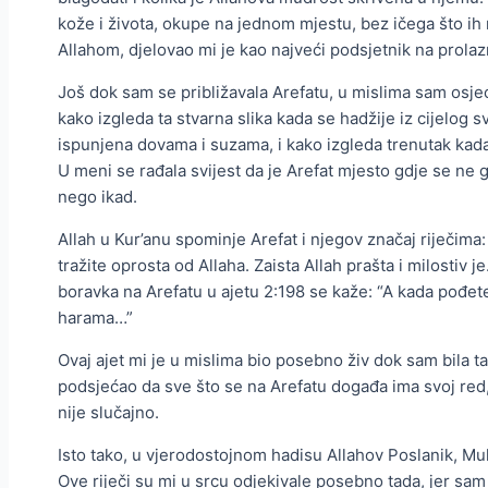
kože i života, okupe na jednom mjestu, bez ičega što ih 
Allahom, djelovao mi je kao najveći podsjetnik na prolazn
Još dok sam se približavala Arefatu, u mislima sam osjeć
kako izgleda ta stvarna slika kada se hadžije iz cijelog sv
ispunjena dovama i suzama, i kako izgleda trenutak ka
U meni se rađala svijest da je Arefat mjesto gdje se ne
nego ikad.
Allah u Kur’anu spominje Arefat i njegov značaj riječima: 
tražite oprosta od Allaha. Zaista Allah prašta i milostiv j
boravka na Arefatu u ajetu 2:198 se kaže: “A kada pođete
harama…”
Ovaj ajet mi je u mislima bio posebno živ dok sam bila ta
podsjećao da sve što se na Arefatu događa ima svoj red, 
nije slučajno.
Isto tako, u vjerodostojnom hadisu Allahov Poslanik, Muh
Ove riječi su mi u srcu odjekivale posebno tada, jer sam 