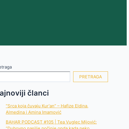
etraga
PRETRAGA
ajnoviji članci
“Srca koja čuvaju Kur'an” – Hafize Eldina,
Almedina i Amina Imamović
BAHAR PODCAST #105 | Tea Vuglec Mijović:
“Duhovno nasilje počinje onda kada neko