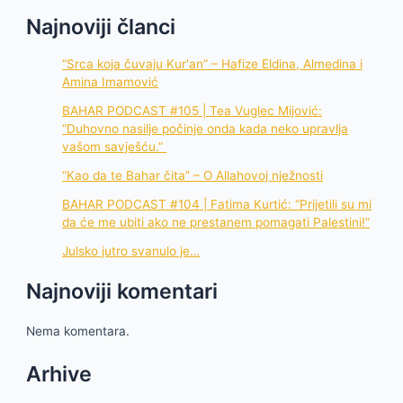
Najnoviji članci
“Srca koja čuvaju Kur'an” – Hafize Eldina, Almedina i
Amina Imamović
BAHAR PODCAST #105 | Tea Vuglec Mijović:
“Duhovno nasilje počinje onda kada neko upravlja
vašom savješću.”
“Kao da te Bahar čita” – O Allahovoj nježnosti
BAHAR PODCAST #104 | Fatima Kurtić: “Prijetili su mi
da će me ubiti ako ne prestanem pomagati Palestini!”
Julsko jutro svanulo je…
Najnoviji komentari
Nema komentara.
Arhive