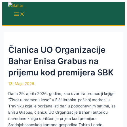
Skip
to
MAIN
MENU
content
Članica UO Organizacije
Bahar Enisa Grabus na
prijemu kod premijera SBK
13. Maja 2026.
Dana 29. aprila 2026. godine, kao uvertira promociji knjige
“Život u pramenu kose” u Elči Ibrahim-pašinoj medresi u
Travniku koja je održana isti dan u popodnevnim satima, za
Enisu Grabus, članicu UO Organizacije Bahar i autoricu
navedene knjige upriličen je prijem kod premijera
Srednjobosanskog kantona gospodina Tahira Lende.