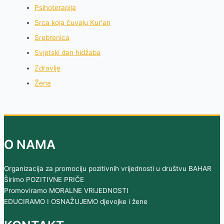
Psihoterapija
Srca koja čuvaju Kur'an
Srebrenica
Svjetski dan hidžaba
Zdravlje
Žena
O NAMA
Organizacija za promociju pozitivnih vrijednosti u društvu BAHAR
Širimo POZITIVNE PRIČE
Promoviramo MORALNE VRIJEDNOSTI
EDUCIRAMO I OSNAŽUJEMO djevojke i žene