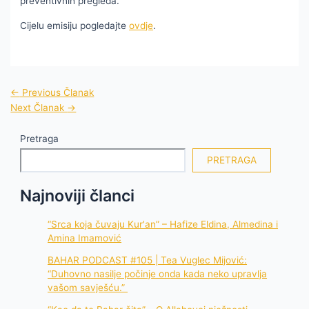
preventivnih pregleda.
Cijelu emisiju pogledajte
ovdje
.
←
Previous Članak
Next Članak
→
Pretraga
PRETRAGA
Najnoviji članci
“Srca koja čuvaju Kur'an” – Hafize Eldina, Almedina i
Amina Imamović
BAHAR PODCAST #105 | Tea Vuglec Mijović:
“Duhovno nasilje počinje onda kada neko upravlja
vašom savješću.”