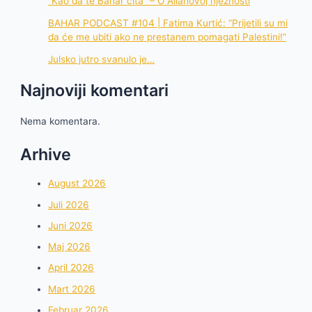
“Kao da te Bahar čita” – O Allahovoj nježnosti
BAHAR PODCAST #104 | Fatima Kurtić: “Prijetili su mi
da će me ubiti ako ne prestanem pomagati Palestini!”
Julsko jutro svanulo je…
Najnoviji komentari
Nema komentara.
Arhive
August 2026
Juli 2026
Juni 2026
Maj 2026
April 2026
Mart 2026
Februar 2026