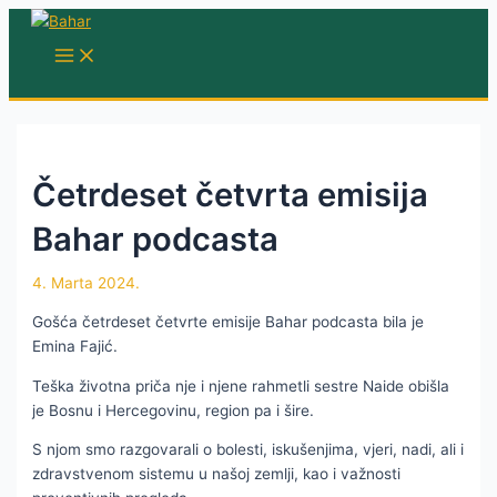
Skip
to
MAIN
MENU
content
Četrdeset četvrta emisija
Bahar podcasta
4. Marta 2024.
Gošća četrdeset četvrte emisije Bahar podcasta bila je
Emina Fajić.
Teška životna priča nje i njene rahmetli sestre Naide obišla
je Bosnu i Hercegovinu, region pa i šire.
S njom smo razgovarali o bolesti, iskušenjima, vjeri, nadi, ali i
zdravstvenom sistemu u našoj zemlji, kao i važnosti