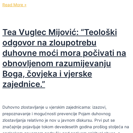
Anes
Read More »
Džunuzović:
“Ne
postoji
Tea Vuglec Mijović: “Teološki
teži
ratni
odgovor na zloupotrebu
zločin
duhovne moći mora počivati na
od
zločina
obnovljenom razumijevanju
silovanja.
Uzimanje
Boga, čovjeka i vjerske
časti
zajednice.”
ženama
koje
drže
do
Duhovno zlostavljanje u vjerskim zajednicama: izazovi,
časti
prepoznavanje i mogućnosti prevencije Pojam duhovnog
–
zlostavljanja relativno je nov u javnom diskursu. Prvi put se
najveći
značajnije pojavljuje tokom devedesetih godina prošlog stoljeća na
je