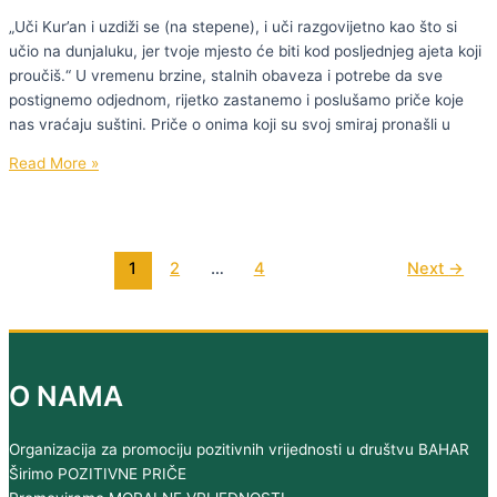
u
„Uči Kur’an i uzdiži se (na stepene), i uči razgovijetno kao što si
Katoličkoj
učio na dunjaluku, jer tvoje mjesto će biti kod posljednjeg ajeta koji
Crkvi
proučiš.“ U vremenu brzine, stalnih obaveza i potrebe da sve
postignemo odjednom, rijetko zastanemo i poslušamo priče koje
nas vraćaju suštini. Priče o onima koji su svoj smiraj pronašli u
“Srca
Read More »
koja
čuvaju
Kur'an”
–
1
2
…
4
Next
→
Hafiza
Fatima
Bosnić
O NAMA
Organizacija za promociju pozitivnih vrijednosti u društvu BAHAR
Širimo POZITIVNE PRIČE