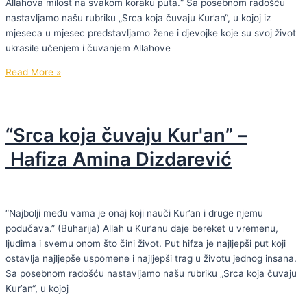
Allahova milost na svakom koraku puta.“ Sa posebnom radošću
nastavljamo našu rubriku „Srca koja čuvaju Kur’an“, u kojoj iz
mjeseca u mjesec predstavljamo žene i djevojke koje su svoj život
ukrasile učenjem i čuvanjem Allahove
“Srca
Read More »
koja
čuvaju
Kur'an”
“Srca koja čuvaju Kur'an” –
–
Hafiza
Hafiza Amina Dizdarević
Sabaheta
Hasanović
Mandžić
“Najbolji među vama je onaj koji nauči Kur’an i druge njemu
podučava.” (Buharija) Allah u Kur’anu daje bereket u vremenu,
ljudima i svemu onom što čini život. Put hifza je najljepši put koji
ostavlja najljepše uspomene i najljepši trag u životu jednog insana.
Sa posebnom radošću nastavljamo našu rubriku „Srca koja čuvaju
Kur’an“, u kojoj