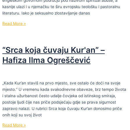
engleskom govornom području pod nazivom spiritual abuse, a
zločin!”
kasnije ulazi i u njemačku te širu evropsku teološku i pastoralnu
literaturu. Iako je seksualno zlostavljanje danas
Tea
Read More »
Vuglec
Mijović:
“Teološki
“Srca koja čuvaju Kur'an” –
odgovor
na
Hafiza Ilma Ogreščević
zloupotrebu
duhovne
moći
mora
„Kada Kur’an staviš na prvo mjesto, sve ostalo će doći na svoje
počivati
mjesto.“ U vremenu kada svakodnevne obaveze, brz tempo života
na
i stalna užurbanost često udalje čovjeka od istinskog smiraja,
obnovljenom
postoje ljudi čije nas priče podsjećaju gdje se prava sigurnost
razumijevanju
zapravo nalazi. U rubrici Srca koja čuvaju Kur’an donosimo priče
Boga,
onih koji su svoj život
čovjeka
“Srca
Read More »
i