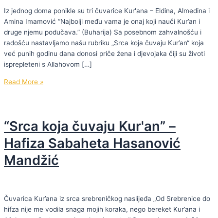
Iz jednog doma ponikle su tri čuvarice Kur'ana – Eldina, Almedina i
Amina Imamović “Najbolji među vama je onaj koji nauči Kur’an i
druge njemu podučava.” (Buharija) Sa posebnom zahvalnošću i
radošću nastavljamo našu rubriku „Srca koja čuvaju Kur’an“ koja
već punih godinu dana donosi priče žena i djevojaka čiji su životi
isprepleteni s Allahovom […]
“Srca
Read More »
koja
čuvaju
Kur'an”
“Srca koja čuvaju Kur'an” –
–
Hafize
Hafiza Sabaheta Hasanović
Eldina,
Mandžić
Almedina
i
Amina
Imamović
Čuvarica Kur’ana iz srca srebreničkog naslijeđa „Od Srebrenice do
hifza nije me vodila snaga mojih koraka, nego bereket Kur’ana i