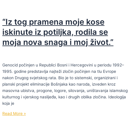
koja
vjerske
čuvaju
zajednice.”
Kur'an”
“Iz tog pramena moje kose
–
Hafiza
iskinute iz potiljka, rodila se
Ilma
moja nova snaga i moj život.”
Ogreščević
Genocid počinjen u Republici Bosni i Hercegovini u periodu 1992–
1995. godine predstavlja najteži zločin počinjen na tlu Evrope
nakon Drugog svjetskog rata. Bio je to sistemski, organizirani i
planski projekt eliminacije Bošnjaka kao naroda, izveden kroz
masovna ubistva, progone, logore, silovanja, uništavanja islamskog
kulturnog i vjerskog naslijeđa, kao i drugih oblika zločina. Ideologija
koja je
“Iz
Read More »
tog
pramena