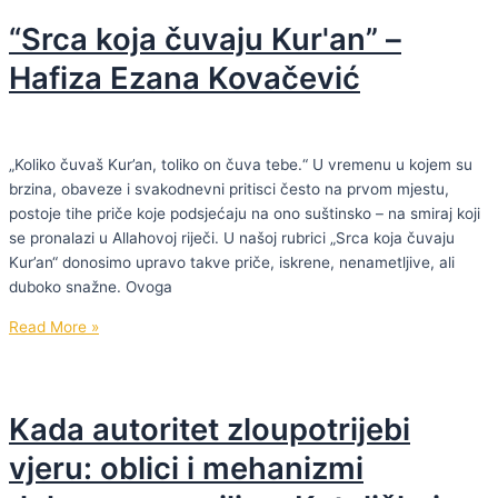
moje
“Srca koja čuvaju Kur'an” –
kose
iskinute
Hafiza Ezana Kovačević
iz
potiljka,
rodila
se
„Koliko čuvaš Kur’an, toliko on čuva tebe.“ U vremenu u kojem su
moja
brzina, obaveze i svakodnevni pritisci često na prvom mjestu,
nova
postoje tihe priče koje podsjećaju na ono suštinsko – na smiraj koji
snaga
se pronalazi u Allahovoj riječi. U našoj rubrici „Srca koja čuvaju
i
Kur’an“ donosimo upravo takve priče, iskrene, nenametljive, ali
moj
duboko snažne. Ovoga
život.”
“Srca
Read More »
koja
čuvaju
Kur'an”
Kada autoritet zloupotrijebi
–
Hafiza
vjeru: oblici i mehanizmi
Ezana
Kovačević