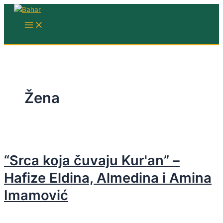
Skip
to
MAIN
MENU
content
Žena
“Srca koja čuvaju Kur'an” –
Hafize Eldina, Almedina i Amina
Imamović