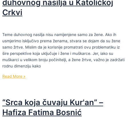
duhovnog nasilja u Katoličkoj
Crkvi
Teme duhovnog nasilja nisu namijenjene samo za žene. Ako ih
usmjerimo isključivo prema ženama, stvara se dojam da su žene
samo žrtve. Mislim da je korisnije promatrati ovu problematiku iz
šire perspektive koja uključuje i žene i muškarce. Jer, iako su
muškarci u velikom broju počinitelji, a žene žrtve, važno je zadržati
rodnu dimenziju kako
Kada
Read More »
autoritet
zloupotrijebi
vjeru:
“Srca koja čuvaju Kur'an” –
oblici
i
Hafiza Fatima Bosnić
mehanizmi
duhovnog
nasilja