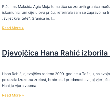
Piše: mr. Maksida Agić Moja tema tiče se zdravih granica međ
iskomuniciram cijelu ovu priču, referirala sam se zapravo na tri
„svijet kvalitete“. Granica je, […]
Zdrave
Read More »
granice
u
partnerskim
Djevojčica Hana Rahić izborila
odnosima
Hana Rahić, djevojčica rođena 2009. godine u Tešnju, sa svoj
pokazala izuzetnu zrelost, hrabrost i predanost svojoj vjeri, 
Hani je vjera veoma
Djevojčica
Read More »
Hana
Rahić