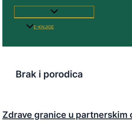
MENU
TOGGLE
E-KNJIGE
Search
Brak i porodica
Zdrave granice u partnerskim