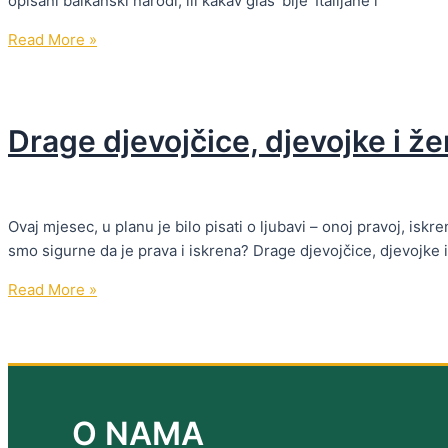
opisani balkanski narodi, ili kakav glas ‘bije’ Italijane i
Odgojne
Read More »
poruke
kao
simptom
Drage djevojčice, djevojke i žen
nefunkcionalnog
mentaliteta
Ovaj mjesec, u planu je bilo pisati o ljubavi – onoj pravoj, isk
smo sigurne da je prava i iskrena? Drage djevojčice, djevojk
Drage
Read More »
djevojčice,
djevojke
i
žene,
šta
O NAMA
(ni)je