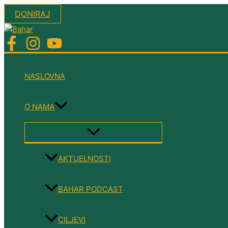
Skip
DONIRAJ
to
content
NASLOVNA
O NAMA
MENU
TOGGLE
AKTUELNOSTI
BAHAR PODCAST
CILJEVI