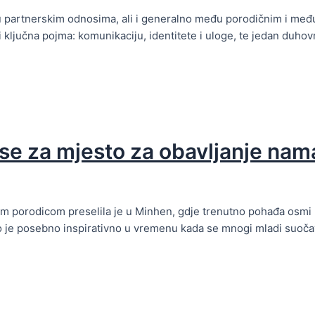
u partnerskim odnosima, ali i generalno među porodičnim i međ
 ključna pojma: komunikaciju, identitete i uloge, te jedan duhovn
 se za mjesto za obavljanje nam
om porodicom preselila je u Minhen, gdje trenutno pohađa osmi 
što je posebno inspirativno u vremenu kada se mnogi mladi suočav