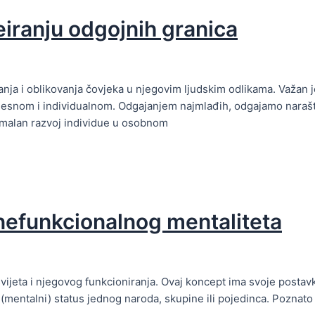
eiranju odgojnih granica
anja i oblikovanja čovjeka u njegovim ljudskim odlikama. Važan 
jesnom i individualnom. Odgajanjem najmlađih, odgajamo naraš
timalan razvoj individue u osobnom
efunkcionalnog mentaliteta
ijeta i njegovog funkcioniranja. Ovaj koncept ima svoje postavk
(mentalni) status jednog naroda, skupine ili pojedinca. Poznat