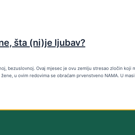
e, šta (ni)je ljubav?
renoj, bezuslovnoj. Ovaj mjesec je ovu zemlju stresao zločin koji
e i žene, u ovim redovima se obraćam prvenstveno NAMA. U masi