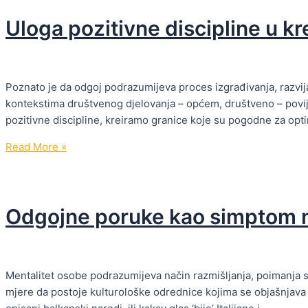
izborila
Uloga pozitivne discipline u kr
se
za
mjesto
za
Poznato je da odgoj podrazumijeva proces izgrađivanja, razvij
obavljanje
kontekstima društvenog djelovanja – općem, društveno – povi
namaza
pozitivne discipline, kreiramo granice koje su pogodne za op
u
školi
Uloga
Read More »
u
pozitivne
Minhenu
discipline
u
Odgojne poruke kao simptom n
kreiranju
odgojnih
granica
Mentalitet osobe podrazumijeva način razmišljanja, poimanja sv
mjere da postoje kulturološke odrednice kojima se objašnjava 