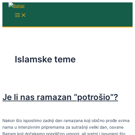
Skip
to
MAIN
MENU
content
Islamske teme
Je li nas ramazan “potrošio”?
Nakon što ispostimo zadnji dan ramazana koji obično prođe svima
nama u intenzivnim pripremama za sutrašnji veliki dan, osvane
Bajram koji dočekamo poprilično umorni, ali sretni i ispunjeni što