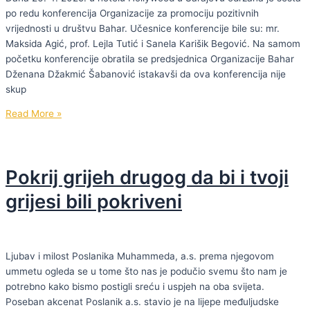
po redu konferencija Organizacije za promociju pozitivnih
vrijednosti u društvu Bahar. Učesnice konferencije bile su: mr.
Maksida Agić, prof. Lejla Tutić i Sanela Karišik Begović. Na samom
početku konferencije obratila se predsjednica Organizacije Bahar
Dženana Džakmić Šabanović istakavši da ova konferencija nije
skup
Održana
Read More »
konferencija
“Propisano
i
Pokrij grijeh drugog da bi i tvoji
proživljeno:
Islamski
grijesi bili pokriveni
brak
u
praksi”
Ljubav i milost Poslanika Muhammeda, a.s. prema njegovom
ummetu ogleda se u tome što nas je podučio svemu što nam je
potrebno kako bismo postigli sreću i uspjeh na oba svijeta.
Poseban akcenat Poslanik a.s. stavio je na lijepe međuljudske