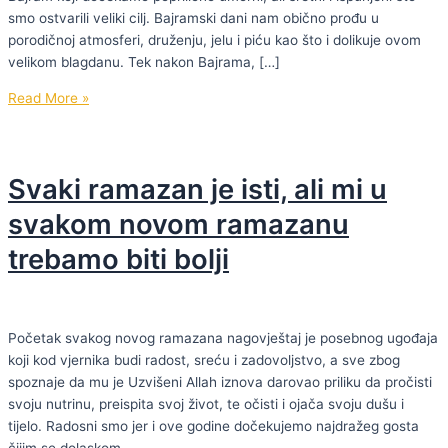
smo ostvarili veliki cilj. Bajramski dani nam obično prođu u
porodičnoj atmosferi, druženju, jelu i piću kao što i dolikuje ovom
velikom blagdanu. Tek nakon Bajrama, […]
Je
Read More »
li
nas
ramazan
Svaki ramazan je isti, ali mi u
“potrošio”?
svakom novom ramazanu
trebamo biti bolji
Početak svakog novog ramazana nagovještaj je posebnog ugođaja
koji kod vjernika budi radost, sreću i zadovoljstvo, a sve zbog
spoznaje da mu je Uzvišeni Allah iznova darovao priliku da pročisti
svoju nutrinu, preispita svoj život, te očisti i ojača svoju dušu i
tijelo. Radosni smo jer i ove godine dočekujemo najdražeg gosta
čijim se dolaskom