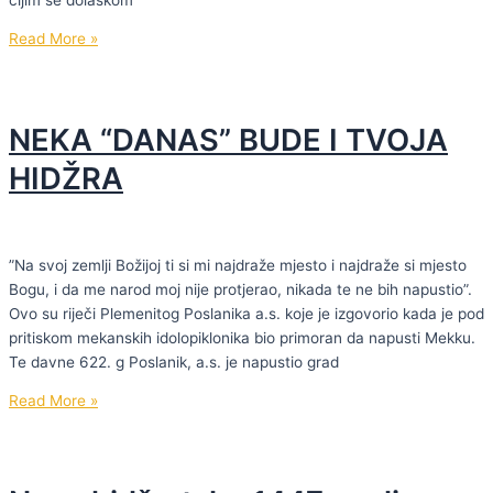
Svaki
Read More »
ramazan
je
isti,
NEKA “DANAS” BUDE I TVOJA
ali
mi
HIDŽRA
u
svakom
novom
ramazanu
”Na svoj zemlji Božijoj ti si mi najdraže mjesto i najdraže si mjesto
trebamo
Bogu, i da me narod moj nije protjerao, nikada te ne bih napustio”.
biti
Ovo su riječi Plemenitog Poslanika a.s. koje je izgovorio kada je pod
bolji
pritiskom mekanskih idolopiklonika bio primoran da napusti Mekku.
Te davne 622. g Poslanik, a.s. je napustio grad
NEKA
Read More »
“DANAS”
BUDE
I