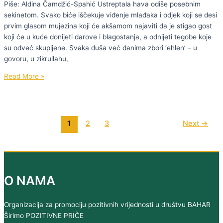
Piše: Aldina Čamdžić-Spahić Ustreptala hava odiše posebnim
sekinetom. Svako biće iščekuje viđenje mlađaka i odjek koji se desi
prvim glasom mujezina koji će akšamom najaviti da je stigao gost
koji će u kuće donijeti darove i blagostanja, a odnijeti tegobe koje
su odveć skupljene. Svaka duša već danima zbori ‘ehlen’ – u
govoru, u zikrullahu,
SVJETLO
Read More »
U
NAŠIM
KUĆAMA
1
2
3
Next
→
O NAMA
Organizacija za promociju pozitivnih vrijednosti u društvu BAHAR
Širimo POZITIVNE PRIČE