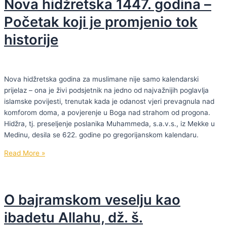
Nova hidžretska 1447. godina –
TVOJA
HIDŽRA
Početak koji je promjenio tok
historije
Nova hidžretska godina za muslimane nije samo kalendarski
prijelaz – ona je živi podsjetnik na jedno od najvažnijih poglavlja
islamske povijesti, trenutak kada je odanost vjeri prevagnula nad
komforom doma, a povjerenje u Boga nad strahom od progona.
Hidžra, tj. preseljenje poslanika Muhammeda, s.a.v.s., iz Mekke u
Medinu, desila se 622. godine po gregorijanskom kalendaru.
Nova
Read More »
hidžretska
1447.
godina
O bajramskom veselju kao
–
Početak
ibadetu Allahu, dž. š.
koji