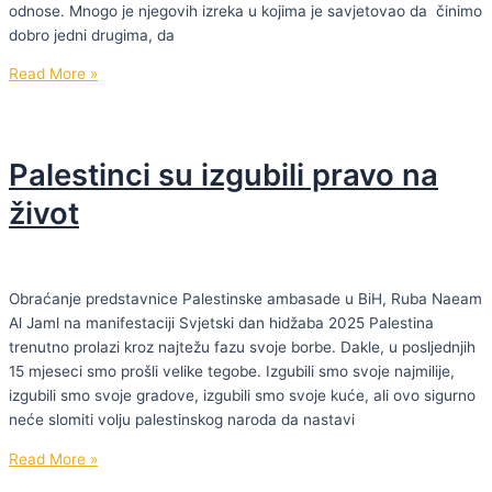
odnose. Mnogo je njegovih izreka u kojima je savjetovao da činimo
dobro jedni drugima, da
Pokrij
Read More »
grijeh
drugog
da
Palestinci su izgubili pravo na
bi
i
život
tvoji
grijesi
bili
pokriveni
Obraćanje predstavnice Palestinske ambasade u BiH, Ruba Naeam
Al Jaml na manifestaciji Svjetski dan hidžaba 2025 Palestina
trenutno prolazi kroz najtežu fazu svoje borbe. Dakle, u posljednjih
15 mjeseci smo prošli velike tegobe. Izgubili smo svoje najmilije,
izgubili smo svoje gradove, izgubili smo svoje kuće, ali ovo sigurno
neće slomiti volju palestinskog naroda da nastavi
Palestinci
Read More »
su