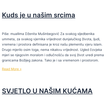
izgubili
pravo
Kuds je u našim srcima
na
život
Piše: muallima Dženita Mušinbegović Za svakog sljedbenika
ummeta, za svakog vjernika vrijednost dunjalučkog života, ljudi,
vremena i prostora definisana je kroz našu plemenitu vjeru islam.
Drugo mjerilo osim toga, nema nikakvu vrijednost. Ugled čovjeka
mjeri se njegovim moralom i odlučnošću da svoj život uredi prema
granicama Božijeg zakona. Tako je i sa vremenom i prostorom.
Kuds
Read More »
je
u
našim
SVJETLO U NAŠIM KUĆAMA
srcima