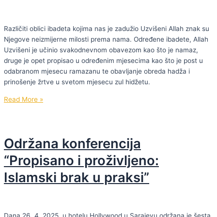
je
promjenio
tok
Različiti oblici ibadeta kojima nas je zadužio Uzvišeni Allah znak su
historije
Njegove neizmijerne milosti prema nama. Određene ibadete, Allah
Uzvišeni je učinio svakodnevnom obavezom kao što je namaz,
druge je opet propisao u određenim mjesecima kao što je post u
odabranom mjesecu ramazanu te obavljanje obreda hadža i
prinošenje žrtve u svetom mjesecu zul hidžetu.
O
Read More »
bajramskom
veselju
kao
Održana konferencija
ibadetu
Allahu,
“Propisano i proživljeno:
dž.
Islamski brak u praksi”
š.
Dana 26. 4. 2025. u hotelu Hollywood u Sarajevu održana je šesta