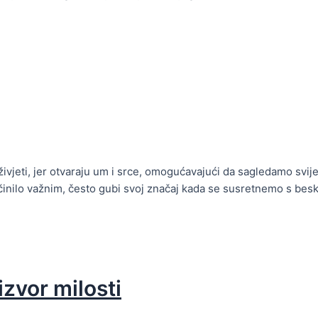
vjeti, jer otvaraju um i srce, omogućavajući da sagledamo svije
li činilo važnim, često gubi svoj značaj kada se susretnemo s bes
zvor milosti