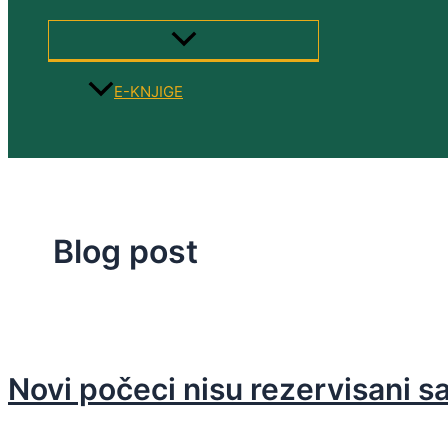
MENU
TOGGLE
E-KNJIGE
Search
Blog post
Novi počeci nisu rezervisani s