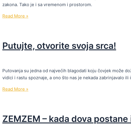
zakona. Tako je i sa vremenom i prostorom.
moja
nova
Kuds
Read More »
snaga
je
i
u
moj
našim
život.”
Putujte, otvorite svoja srca!
srcima!
Putovanja su jedna od najvećih blagodati koju čovjek može doži
vidici i rastu spoznaje, a ono što nas je nekada zabrinjavalo i
Putujte,
Read More »
otvorite
svoja
srca!
ZEMZEM – kada dova postane i