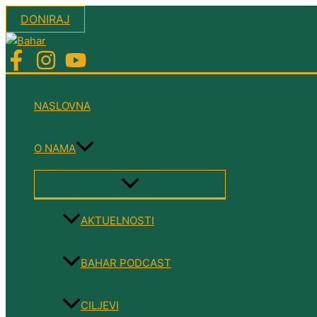
Skip
DONIRAJ
to
content
NASLOVNA
O NAMA
MENU
TOGGLE
AKTUELNOSTI
BAHAR PODCAST
CILJEVI