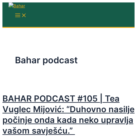
Skip
to
MAIN
MENU
content
Bahar podcast
BAHAR PODCAST #105 | Tea
Vuglec Mijović: “Duhovno nasilje
počinje onda kada neko upravlja
vašom savješću.”