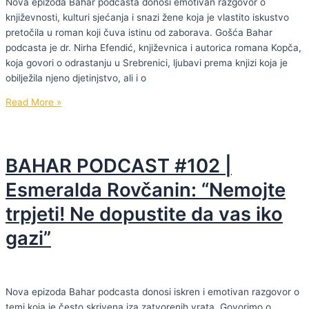
Nova epizoda Bahar podcasta donosi emotivan razgovor o
ako
književnosti, kulturi sjećanja i snazi žene koja je vlastito iskustvo
ne
pretočila u roman koji čuva istinu od zaborava. Gošća Bahar
prestanem
podcasta je dr. Nirha Efendić, književnica i autorica romana Kopča,
pomagati
koja govori o odrastanju u Srebrenici, ljubavi prema knjizi koja je
Palestini!”
obilježila njeno djetinjstvo, ali i o
BAHAR
Read More »
PODCAST
#103
|
BAHAR PODCAST #102 |
Dr.
Nirha
Esmeralda Rovčanin: “Nemojte
Efendić:
trpjeti! Ne dopustite da vas iko
“Kada
počnu
gazi”
umirati
svjedoci,
ostat
će
Nova epizoda Bahar podcasta donosi iskren i emotivan razgovor o
umjetnost.”
temi koja je često skrivena iza zatvorenih vrata. Govorimo o