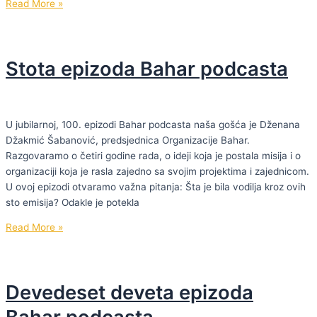
2.
Read More »
juna!”
sezona
BAHAR
podcasta
Stota epizoda Bahar podcasta
U jubilarnoj, 100. epizodi Bahar podcasta naša gošća je Dženana
Džakmić Šabanović, predsjednica Organizacije Bahar.
Razgovaramo o četiri godine rada, o ideji koja je postala misija i o
organizaciji koja je rasla zajedno sa svojim projektima i zajednicom.
U ovoj epizodi otvaramo važna pitanja: Šta je bila vodilja kroz ovih
sto emisija? Odakle je potekla
Stota
Read More »
epizoda
Bahar
podcasta
Devedeset deveta epizoda
Bahar podcasta