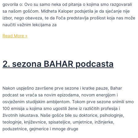
govorila o: Ovo su samo neka od pitanja o kojima smo razgovarali
sa našom gošćom. Midheta Kaloper podsjetila je da sjećanje nije
izbor, nego obaveza, te da Foča predstavlja prošlost koja nas može
naučiti važnim lekcijama za
BAHAR
Read More »
PODCAST #101
|
Midheta
2. sezona BAHAR podcasta
Kaloper:
“Zločinac
se
vratio
Nakon uspješno završene prve sezone i kratke pauze, Bahar
na
podcast se vraća sa novim epizodama, novom energijom i
mjesto
osvježenim studijskim ambijentom. Tokom prve sezone snimili smo
zločina
100 emisija u kojima smo ugostili žene iz različitih profesija i
–
životnih iskustava. Naše gošće bile su doktorice, psihologinje,
Foča
teologinje, književnice, spisateljice, umjetnice, inžinjerke,
nas
poduzetnice, gejmerice i mnoge druge
treba
19.