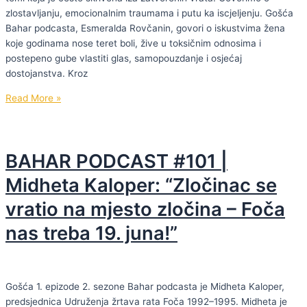
zlostavljanju, emocionalnim traumama i putu ka iscjeljenju. Gošća
Bahar podcasta, Esmeralda Rovčanin, govori o iskustvima žena
koje godinama nose teret boli, žive u toksičnim odnosima i
postepeno gube vlastiti glas, samopouzdanje i osjećaj
dostojanstva. Kroz
BAHAR
Read More »
PODCAST #102
|
Esmeralda
BAHAR PODCAST #101 |
Rovčanin:
“Nemojte
Midheta Kaloper: “Zločinac se
trpjeti!
vratio na mjesto zločina – Foča
Ne
dopustite
nas treba 19. juna!”
da
vas
iko
gazi”
Gošća 1. epizode 2. sezone Bahar podcasta je Midheta Kaloper,
predsjednica Udruženja žrtava rata Foča 1992–1995. Midheta je