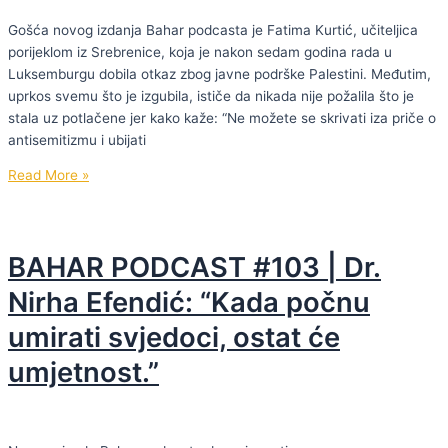
upravlja
Gošća novog izdanja Bahar podcasta je Fatima Kurtić, učiteljica
vašom
porijeklom iz Srebrenice, koja je nakon sedam godina rada u
savješću.”
Luksemburgu dobila otkaz zbog javne podrške Palestini. Međutim,
uprkos svemu što je izgubila, ističe da nikada nije požalila što je
stala uz potlačene jer kako kaže: “Ne možete se skrivati iza priče o
antisemitizmu i ubijati
BAHAR
Read More »
PODCAST
#104
|
BAHAR PODCAST #103 | Dr.
Fatima
Kurtić:
Nirha Efendić: “Kada počnu
“Prijetili
umirati svjedoci, ostat će
su
mi
umjetnost.”
da
će
me
ubiti