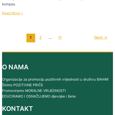
kompas.
Devedeset
Read More »
sedma
epizoda
Bahar
podcasta
1
2
…
11
Next
→
O NAMA
Organizacija za promociju pozitivnih vrijednosti u društvu BAHAR
Širimo POZITIVNE PRIČE
Promoviramo MORALNE VRIJEDNOSTI
EDUCIRAMO I OSNAŽUJEMO djevojke i žene
KONTAKT