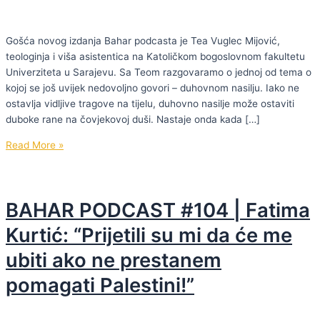
Gošća novog izdanja Bahar podcasta je Tea Vuglec Mijović,
teologinja i viša asistentica na Katoličkom bogoslovnom fakultetu
Univerziteta u Sarajevu. Sa Teom razgovaramo o jednoj od tema o
kojoj se još uvijek nedovoljno govori – duhovnom nasilju. Iako ne
ostavlja vidljive tragove na tijelu, duhovno nasilje može ostaviti
duboke rane na čovjekovoj duši. Nastaje onda kada […]
BAHAR
Read More »
PODCAST
#105
| Tea
BAHAR PODCAST #104 | Fatima
Vuglec
Mijović:
Kurtić: “Prijetili su mi da će me
“Duhovno
ubiti ako ne prestanem
nasilje
počinje
pomagati Palestini!”
onda
kada
neko