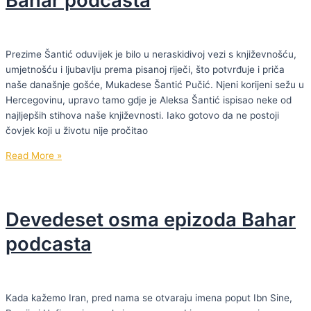
Prezime Šantić oduvijek je bilo u neraskidivoj vezi s književnošću,
umjetnošću i ljubavlju prema pisanoj riječi, što potvrđuje i priča
naše današnje gošće, Mukadese Šantić Pučić. Njeni korijeni sežu u
Hercegovinu, upravo tamo gdje je Aleksa Šantić ispisao neke od
najljepših stihova naše književnosti. Iako gotovo da ne postoji
čovjek koji u životu nije pročitao
Devedeset
Read More »
deveta
epizoda
Bahar
Devedeset osma epizoda Bahar
podcasta
podcasta
Kada kažemo Iran, pred nama se otvaraju imena poput Ibn Sine,