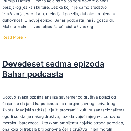
Rumija i Hafiza – imena koja sama po sebi govore o snazi
perzijskog jezika i kulture. Jezika koji nije samo sredstvo
izražavanja, već ritam, melodija i poezija, duboko uronjena u
duhovnost. U novoj epizodi Bahar podcasta, našu gošću dr.
Mubinu Moker – voditeljicu Naučnoistraživačkog
Devedeset
Read More »
osma
epizoda
Bahar
Devedeset sedma epizoda
podcasta
Bahar podcasta
Gotovo svaka ozbiljna analiza savremenog društva polazi od
činjenice da je etika potisnuta na margine javnog i privatnog
života. Medijski sadržaji, rijaliti programi i kultura senzacionalizma
ogolili su stanje našeg društva, razotkrivajući njegovu duhovnu i
moralnu ispraznost. U takvom ambijentu najviše strada porodica,
ona koja bi trebala biti osnovna ćelija društva i njen moralni