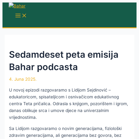
Skip
to
MAIN
MENU
content
Sedamdeset peta emisija
Bahar podcasta
4. Juna 2025.
U novoj epizodi razgovaramo s Lidijom Sejdinović –
edukatoricom, spisateljicom i osnivačicom edukativnog
centra Teta pričalica. Odrasla s knjigom, pozorištem i igrom,
danas oblikuje srca i umove djece na univerzalnim
vrijednostima.
Sa Lidijom razgovaramo o novim generacijama, fiziološki
zdravim generacijama, ali generacijama bez govora, bez