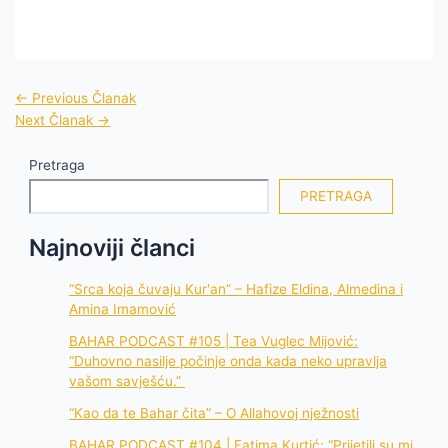
←
Previous Članak
Next Članak
→
Pretraga
PRETRAGA
Najnoviji članci
“Srca koja čuvaju Kur'an” – Hafize Eldina, Almedina i
Amina Imamović
BAHAR PODCAST #105 | Tea Vuglec Mijović:
“Duhovno nasilje počinje onda kada neko upravlja
vašom savješću.”
“Kao da te Bahar čita” – O Allahovoj nježnosti
BAHAR PODCAST #104 | Fatima Kurtić: “Prijetili su mi