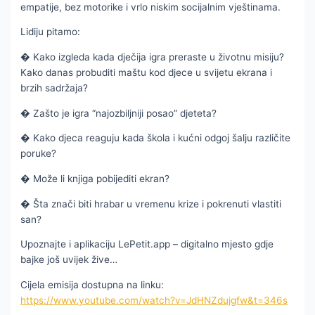
empatije, bez motorike i vrlo niskim socijalnim vještinama.
Lidiju pitamo:
� Kako izgleda kada dječija igra preraste u životnu misiju?
Kako danas probuditi maštu kod djece u svijetu ekrana i
brzih sadržaja?
� Zašto je igra “najozbiljniji posao” djeteta?
� Kako djeca reaguju kada škola i kućni odgoj šalju različite
poruke?
� Može li knjiga pobijediti ekran?
� Šta znači biti hrabar u vremenu krize i pokrenuti vlastiti
san?
Upoznajte i aplikaciju LePetit.app – digitalno mjesto gdje
bajke još uvijek žive…
Cijela emisija dostupna na linku:
https://www.youtube.com/watch?v=JdHNZdujgfw&t=346s