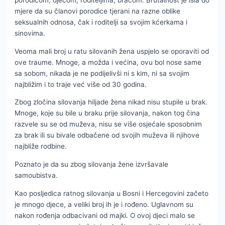
mjere da su članovi porodice tjerani na razne oblike
seksualnih odnosa, čak i roditelji sa svojim kćerkama i
sinovima.
Veoma mali broj u ratu silovanih žena uspjelo se oporaviti od
ove traume. Mnoge, a možda i većina, ovu bol nose same
sa sobom, nikada je ne podijelivši ni s kim, ni sa svojim
najbližim i to traje već više od 30 godina.
Zbog zločina silovanja hiljade žena nikad nisu stupile u brak.
Mnoge, koje su bile u braku prije silovanja, nakon tog čina
razvele su se od muževa, nisu se više osjećale sposobnim
za brak ili su bivale odbačene od svojih muževa ili njihove
najbliže rodbine.
Poznato je da su zbog silovanja žene izvršavale
samoubistva.
Kao posljedica ratnog silovanja u Bosni i Hercegovini začeto
je mnogo djece, a veliki broj ih je i rođeno. Uglavnom su
nakon rođenja odbacivani od majki. O ovoj djeci malo se