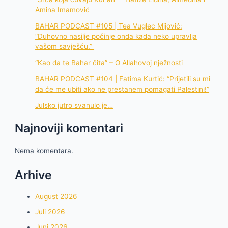
Amina Imamović
BAHAR PODCAST #105 | Tea Vuglec Mijović:
“Duhovno nasilje počinje onda kada neko upravlja
vašom savješću.”
“Kao da te Bahar čita” – O Allahovoj nježnosti
BAHAR PODCAST #104 | Fatima Kurtić: “Prijetili su mi
da će me ubiti ako ne prestanem pomagati Palestini!”
Julsko jutro svanulo je…
Najnoviji komentari
Nema komentara.
Arhive
August 2026
Juli 2026
Juni 2026