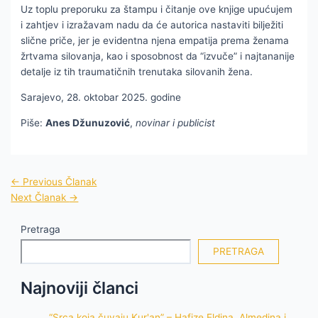
Uz toplu preporuku za štampu i čitanje ove knjige upućujem
i zahtjev i izražavam nadu da će autorica nastaviti bilježiti
slične priče, jer je evidentna njena empatija prema ženama
žrtvama silovanja, kao i sposobnost da “izvuče” i najtananije
detalje iz tih traumatičnih trenutaka silovanih žena.
Sarajevo, 28. oktobar 2025. godine
Piše:
Anes Džunuzović
,
novinar i publicist
←
Previous Članak
Next Članak
→
Pretraga
PRETRAGA
Najnoviji članci
“Srca koja čuvaju Kur'an” – Hafize Eldina, Almedina i