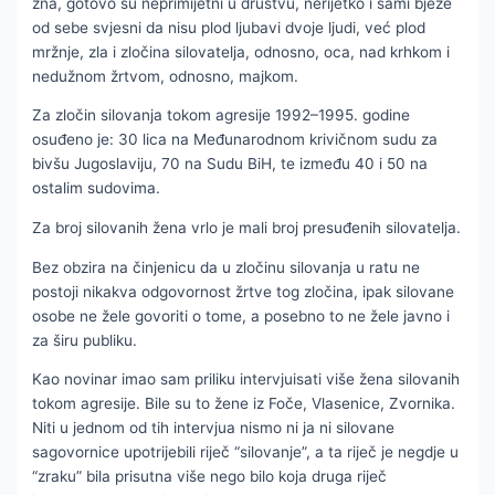
zna, gotovo su neprimijetni u društvu, nerijetko i sami bježe
od sebe svjesni da nisu plod ljubavi dvoje ljudi, već plod
mržnje, zla i zločina silovatelja, odnosno, oca, nad krhkom i
nedužnom žrtvom, odnosno, majkom.
Za zločin silovanja tokom agresije 1992–1995. godine
osuđeno je: 30 lica na Međunarodnom krivičnom sudu za
bivšu Jugoslaviju, 70 na Sudu BiH, te između 40 i 50 na
ostalim sudovima.
Za broj silovanih žena vrlo je mali broj presuđenih silovatelja.
Bez obzira na činjenicu da u zločinu silovanja u ratu ne
postoji nikakva odgovornost žrtve tog zločina, ipak silovane
osobe ne žele govoriti o tome, a posebno to ne žele javno i
za širu publiku.
Kao novinar imao sam priliku intervjuisati više žena silovanih
tokom agresije. Bile su to žene iz Foče, Vlasenice, Zvornika.
Niti u jednom od tih intervjua nismo ni ja ni silovane
sagovornice upotrijebili riječ “silovanje”, a ta riječ je negdje u
“zraku” bila prisutna više nego bilo koja druga riječ