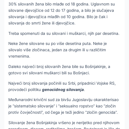
30% silovanih žena bilo mlađe od 18 godina. Uglavnom su
silovane djevojčice od 12 do 17 godina, a bilo je slučajeva
silovanja i djevojčica mlađih od 10 godina. Bilo je čak i
silovanja do smrti žene ili djevojčice.
Treba spomenuti da su silovani i muškarci, njih par desetina.
Neke žene silovane su po više desetina puta. Neke je
silovalo više zločinaca, jedan za drugim ili u različitim
vremenima.
Daleko najveći broj silovanih žena bile su Bošnjakinje, a
gotovo svi silovani muškarci bili su Bošnjaci.
Najveći broj silovanja počinili su Srbi, pripadnici Vojske RS,
provodeći politiku
genocidnog silovanja
.
Međunarodni krivični sud za bivšu Jugoslaviju okarakterisao
je “sistematsko silovanje” i “seksualno ropstvo” kao “zločin
protiv čovječnosti”, od čega je teži jedino “zločin genocida”.
Silovanje žena Bošnjakinja vršeno je nerijetko pred njihovom
porodicom, djecom, roditeljima, braćom. Brutalnost je išla do