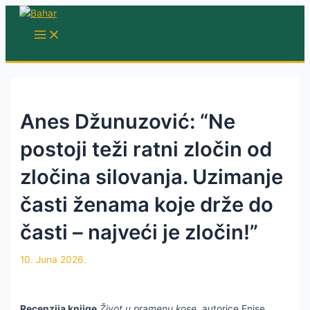
Skip
to
MAIN
MENU
content
Anes Džunuzović: “Ne
postoji teži ratni zločin od
zločina silovanja. Uzimanje
časti ženama koje drže do
časti – najveći je zločin!”
10. Juna 2026.
Recenzija knjige
Život u pramenu kose,
autorice Enise