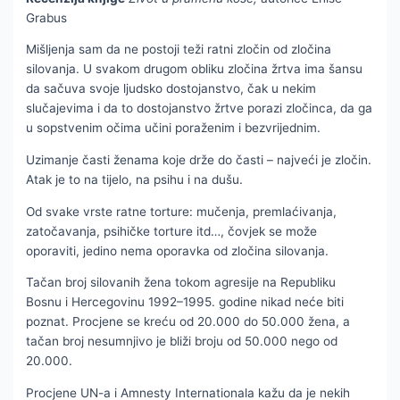
Grabus
Mišljenja sam da ne postoji teži ratni zločin od zločina
silovanja. U svakom drugom obliku zločina žrtva ima šansu
da sačuva svoje ljudsko dostojanstvo, čak u nekim
slučajevima i da to dostojanstvo žrtve porazi zločinca, da ga
u sopstvenim očima učini poraženim i bezvrijednim.
Uzimanje časti ženama koje drže do časti – najveći je zločin.
Atak je to na tijelo, na psihu i na dušu.
Od svake vrste ratne torture: mučenja, premlaćivanja,
zatočavanja, psihičke torture itd…, čovjek se može
oporaviti, jedino nema oporavka od zločina silovanja.
Tačan broj silovanih žena tokom agresije na Republiku
Bosnu i Hercegovinu 1992–1995. godine nikad neće biti
poznat. Procjene se kreću od 20.000 do 50.000 žena, a
tačan broj nesumnjivo je bliži broju od 50.000 nego od
20.000.
Procjene UN-a i Amnesty Internationala kažu da je nekih