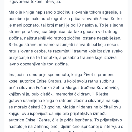
izgovorena tokom intervjua.
Malo je knjiga napisano o zločinu silovanja tokom agresije, a
posebno je malo autobiografskih priča silovanih žena. Koliko
je meni poznato, taj broj manji je od 10 naslova. To je s jedne
strane poražavajuća činjenica, da tako gnusan vid ratnog
zločina, najbrutalniji vid ratnog zločina, ostane nezabilježen.
S druge strane, moramo razumjeti i shvatiti bol koju nose u
ratu silovane osobe, te razumjeti i traume koje izaziva svako
prisjećanje na te trenutke, a posebno traume koje izaziva
javno obznanjivanje tog zločina.
Imajući na umu prije spomenuto, knjiga Život u pramenu
kose, autorice Enise Grabus, u kojoj svoju ratnu sudbinu
priča silovana Fočanka Zehra Murguz (rođena Kovačević),
književni je, publicistički, memoristički dragulj. Rijetka,
gotovo usamljena knjiga o ratnom zločinu silovanja na koju
se moralo čekati 33 godine. Možda ni danas ne bi čitali ovu
knjigu, ovu ispovijest da nije bilo prijateljstva između
autorice Enise i Zehre, čija je priča ispričana. To prijateljstvo
nastalo je na Zehrinoj priči, djelimično ispričanoj u intervjuu s