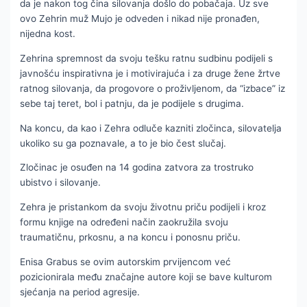
da je nakon tog čina silovanja došlo do pobačaja. Uz sve
ovo Zehrin muž Mujo je odveden i nikad nije pronađen,
nijedna kost.
Zehrina spremnost da svoju tešku ratnu sudbinu podijeli s
javnošću inspirativna je i motivirajuća i za druge žene žrtve
ratnog silovanja, da progovore o proživljenom, da “izbace” iz
sebe taj teret, bol i patnju, da je podijele s drugima.
Na koncu, da kao i Zehra odluče kazniti zločinca, silovatelja
ukoliko su ga poznavale, a to je bio čest slučaj.
Zločinac je osuđen na 14 godina zatvora za trostruko
ubistvo i silovanje.
Zehra je pristankom da svoju životnu priču podijeli i kroz
formu knjige na određeni način zaokružila svoju
traumatičnu, prkosnu, a na koncu i ponosnu priču.
Enisa Grabus se ovim autorskim prvijencom već
pozicionirala među značajne autore koji se bave kulturom
sjećanja na period agresije.