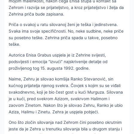
mojom malenkosti, nakon čega Enisa stupa u kontakt sa
Zehrom i razvija se prijateljstvo, a kroz prijateljstvo i želja da
Zehrina priča bude zapisana.
Priča o svakoj u ratu silovanoj ženi je teška i jedinstvena.
Svaka ima svoje specifičnosti. No, neke sudbine, neke priče
su posebno teške. Zehrina priča spada u takve, posebno
teške.
Autorica Enisa Grabus uspjela je iz Zehrine svijesti,
podsvijesti i emocija “izvući” najskrivenije detalje od
proživljenog tog 15. augusta 1992. godine.
Naime, Zehru je silovao komšija Ranko Stevanović, sin
kućnog prijatelja njenog svekra. Čovjek s kojim su se viđali
svakodnevno, koji je bio čest gost u kući Murguza. Silovana
je u kući, pred svekrom Azizom, svekrvom Halimom i
zaovom Zinetom. Nakon što je silovao Zehru, Ranko je ubio
Aziza, Halimu i Zinetu. Zehra je uspjela pobjeći.
Ono što zločin silovanja nad Zehrom čini posebno okrutnim
jeste da je Zehra u trenutku silovanja bila u drugom stanju i