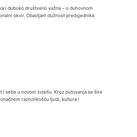
udska i duboko društveno važna – o duhovnom
ionalni okvir. Obavljam dužnost predsjednika
t i sebe u novom svjetlu. Kroz putovanja se šire
konačnom raznolikošću ljudi, kultura i