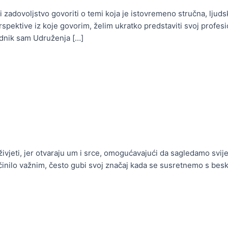
e i zadovoljstvo govoriti o temi koja je istovremeno stručna, lj
rspektive iz koje govorim, želim ukratko predstaviti svoj profes
ednik sam Udruženja […]
vjeti, jer otvaraju um i srce, omogućavajući da sagledamo svije
li činilo važnim, često gubi svoj značaj kada se susretnemo s bes