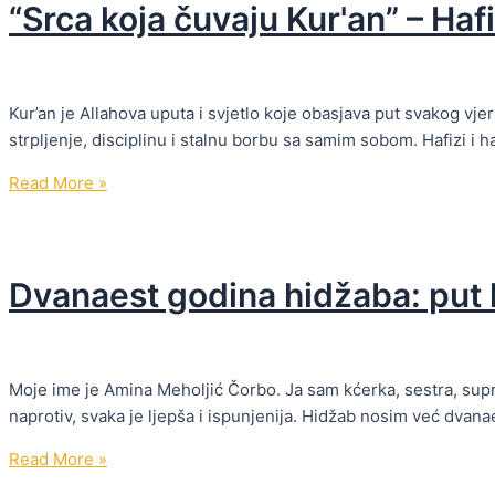
“Srca koja čuvaju Kur'an” – Haf
Kur’an je Allahova uputa i svjetlo koje obasjava put svakog vjer
strpljenje, disciplinu i stalnu borbu sa samim sobom. Hafizi i h
“Srca
Read More »
koja
čuvaju
Kur'an”
Dvanaest godina hidžaba: put 
–
Hafiza
Vahida
Jusić
Moje ime je Amina Meholjić Čorbo. Ja sam kćerka, sestra, supru
naprotiv, svaka je ljepša i ispunjenija. Hidžab nosim već dva
Dvanaest
Read More »
godina