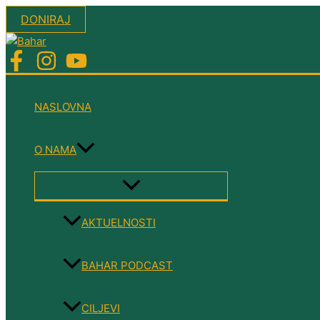
Skip
DONIRAJ
to
content
NASLOVNA
O NAMA
MENU
TOGGLE
AKTUELNOSTI
BAHAR PODCAST
CILJEVI