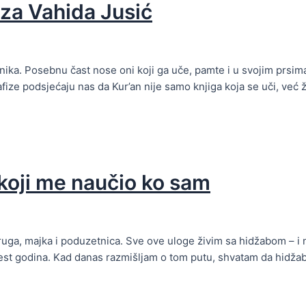
iza Vahida Jusić
nika. Posebnu čast nose oni koji ga uče, pamte i u svojim prsima č
afize podsjećaju nas da Kur’an nije samo knjiga koja se uči, već ž
koji me naučio ko sam
ga, majka i poduzetnica. Sve ove uloge živim sa hidžabom – i ni
naest godina. Kad danas razmišljam o tom putu, shvatam da hidža