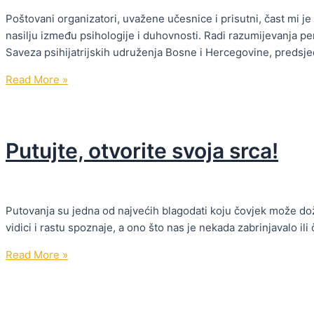
Poštovani organizatori, uvažene učesnice i prisutni, čast mi j
nasilju između psihologije i duhovnosti. Radi razumijevanja pe
Saveza psihijatrijskih udruženja Bosne i Hercegovine, predsj
Mevludin
Read More »
Hasanović:
“Duhovno
nasilje
Putujte, otvorite svoja srca!
između
psihologije
i
duhovnosti!”
Putovanja su jedna od najvećih blagodati koju čovjek može doži
vidici i rastu spoznaje, a ono što nas je nekada zabrinjavalo i
Putujte,
Read More »
otvorite
svoja
srca!