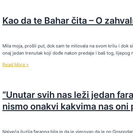
hidžaba:
put
Kao da te Bahar čita – O zahval
koji
me
naučio
ko
Mila moja, prošli put, dok sam te milovala na svom krilu i dok s
sam
onaj jedan trenutak koji dođe nakon predaje i baš tog, lijepog
Kao
Read More »
da
te
Bahar
“Unutar svih nas leži jedan fara
čita
–
nismo onakvi kakvima nas oni pr
O
zahvalnosti
koja
ne
Najveća iluzija faraona bila je da je vjerovao da je on Gospodar 