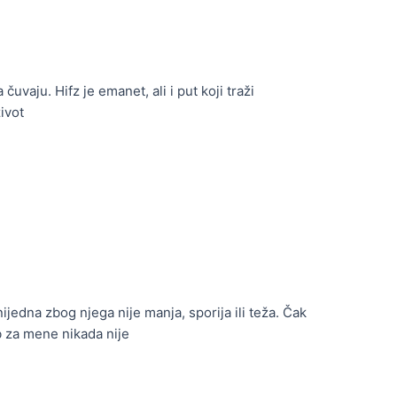
uvaju. Hifz je emanet, ali i put koji traži
ivot
jedna zbog njega nije manja, sporija ili teža. Čak
b za mene nikada nije