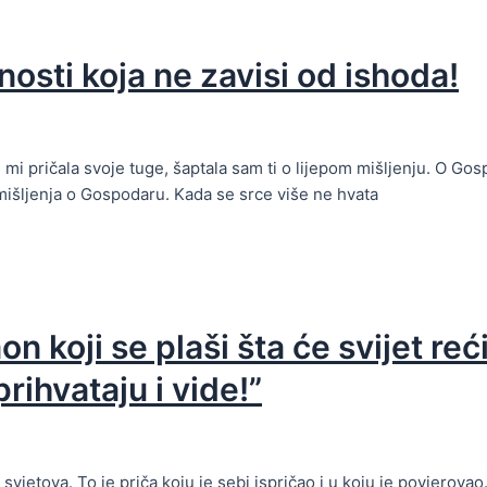
nosti koja ne zavisi od ishoda!
i mi pričala svoje tuge, šaptala sam ti o lijepom mišljenju. O Go
 mišljenja o Gospodaru. Kada se srce više ne hvata
on koji se plaši šta će svijet re
ihvataju i vide!”
svjetova. To je priča koju je sebi ispričao i u koju je povjerovao.