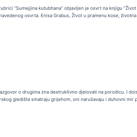
ubrici “Sumejjina kutubhana” objavljen je osvrt na knjigu “Živo
navedenog osvrta. Enisa Grabus, Život u pramenu kose, životna 
govor o drugima zna destruktivno djelovati na porodicu. I do
erskog gledišta smatraju grijehom, oni narušavaju i duhovni mir 