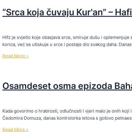
ne
“Srca koja čuvaju Kur'an” – Ha
razgovaramo
Hifz je svjetlo koje obasjava srce, smiruje dušu i oplemenjuj
korica, već se utiskuje u srce i postaje dio svakog daha. Danas v
“Srca
Read More »
koja
čuvaju
Kur'an”
Osamdeset osma epizoda Bah
–
Hafiza
Sumeja
Šesto
Kada govorimo o hrabrosti, odlučnosti i vjeri malo je onih koj
Čedomira Domuza, danas kontrolorka letova s gotovo petnaest go
Osamdeset
Read More »