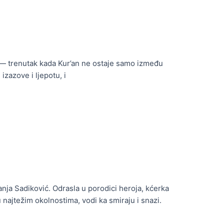
a — trenutak kada Kur’an ne ostaje samo između
izazove i ljepotu, i
nja Sadiković. Odrasla u porodici heroja, kćerka
 najtežim okolnostima, vodi ka smiraju i snazi.