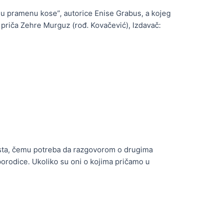
t u pramenu kose”, autorice Enise Grabus, a kojeg
priča Zehre Murguz (rođ. Kovačević), Izdavač:
ista, čemu potreba da razgovorom o drugima
porodice. Ukoliko su oni o kojima pričamo u