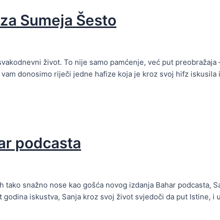
fiza Sumeja Šesto
e svakodnevni život. To nije samo pamćenje, već put preobražaj
am donosimo riječi jedne hafize koja je kroz svoj hifz iskusila i 
ar podcasta
i ih tako snažno nose kao gošća novog izdanja Bahar podcasta, Sa
dina iskustva, Sanja kroz svoj život svjedoči da put Istine, i u