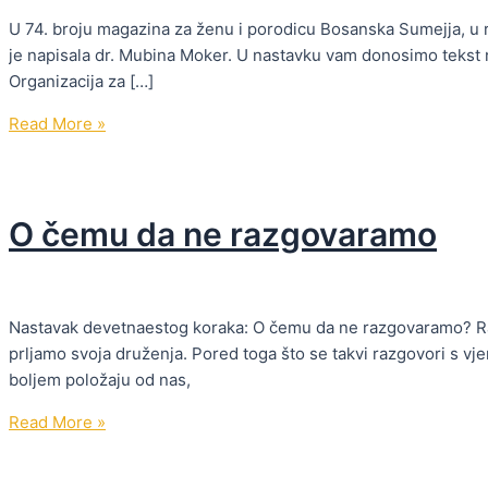
U 74. broju magazina za ženu i porodicu Bosanska Sumejja, u r
je napisala dr. Mubina Moker. U nastavku vam donosimo tekst 
Organizacija za […]
Osvrt
Read More »
na
knjigu
“Život
O čemu da ne razgovaramo
u
pramenu
kose”
u
Nastavak devetnaestog koraka: O čemu da ne razgovaramo? Raz
magazinu
prljamo svoja druženja. Pored toga što se takvi razgovori s vj
Bosanska
boljem položaju od nas,
Sumejja
O
Read More »
čemu
da