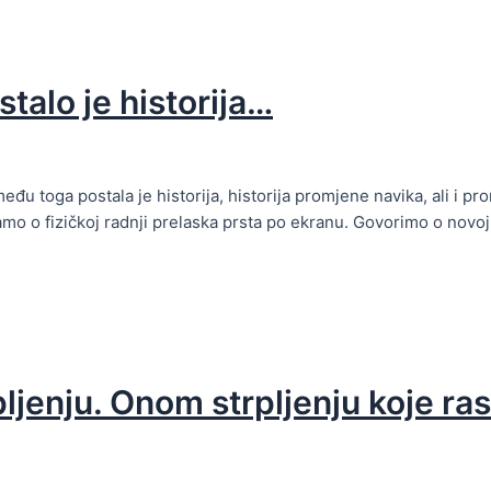
stalo je historija…
među toga postala je historija, historija promjene navika, ali i 
 o fizičkoj radnji prelaska prsta po ekranu. Govorimo o novoj k
ljenju. Onom strpljenju koje ras