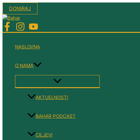
Skip
DONIRAJ
to
content
NASLOVNA
O NAMA
MENU
TOGGLE
AKTUELNOSTI
BAHAR PODCAST
CILJEVI