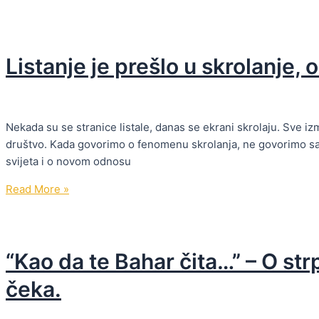
osma
epizoda
Bahar
Listanje je prešlo u skrolanje, o
podcasta
Nekada su se stranice listale, danas se ekrani skrolaju. Sve iz
društvo. Kada govorimo o fenomenu skrolanja, ne govorimo samo
svijeta i o novom odnosu
Listanje
Read More »
je
prešlo
u
“Kao da te Bahar čita…” – O strp
skrolanje,
ostalo
čeka.
je
historija…