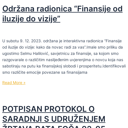
u
Održana radionica “Finansije od
kreiranju
odgojnih
iluzije do vizije”
granica
U subotu 9. 12. 2023. održana je interaktivna radionica “Finansije
od iluzije do vizije: kako da novac radi za vas”.Imale smo priliku da
ugostimo Selmu Halilović, savjetnicu za finansije, sa kojom smo
razgovarale o različitim naslijeđenim uvjerenjima o novcu koja nas
sabotiraju na putu ka finansijskoj slobodi i prosperitetu.Identifikovali
smo različite emocije povezane sa finansijama
Održana
Read More »
radionica
“Finansije
od
POTPISAN PROTOKOL O
iluzije
do
SARADNJI S UDRUŽENJEM
vizije”