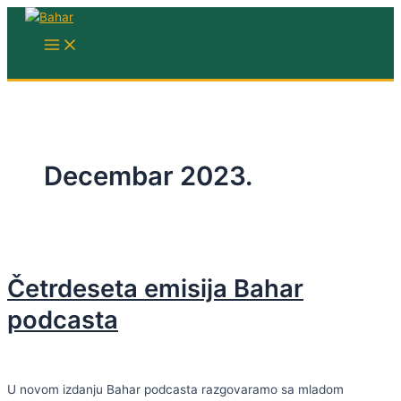
Skip
to
MAIN
MENU
content
Decembar 2023.
Četrdeseta emisija Bahar
podcasta
U novom izdanju Bahar podcasta razgovaramo sa mladom