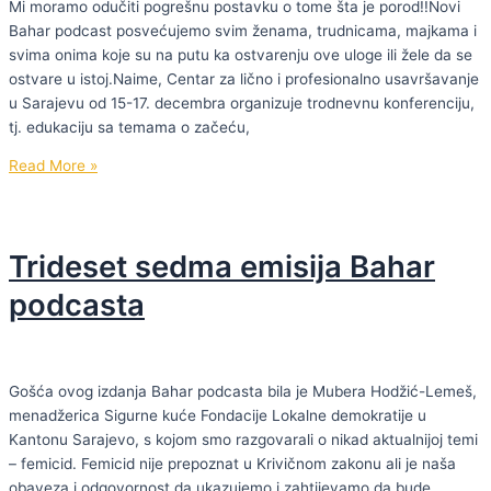
Mi moramo odučiti pogrešnu postavku o tome šta je porod!!Novi
95
Bahar podcast posvećujemo svim ženama, trudnicama, majkama i
svima onima koje su na putu ka ostvarenju ove uloge ili žele da se
ostvare u istoj.Naime, Centar za lično i profesionalno usavršavanje
u Sarajevu od 15-17. decembra organizuje trodnevnu konferenciju,
tj. edukaciju sa temama o začeću,
Trideset
Read More »
osma
emisija
Bahar
Trideset sedma emisija Bahar
podcasta
podcasta
Gošća ovog izdanja Bahar podcasta bila je Mubera Hodžić-Lemeš,
menadžerica Sigurne kuće Fondacije Lokalne demokratije u
Kantonu Sarajevo, s kojom smo razgovarali o nikad aktualnijoj temi
– femicid. Femicid nije prepoznat u Krivičnom zakonu ali je naša
obaveza i odgovornost da ukazujemo i zahtijevamo da bude