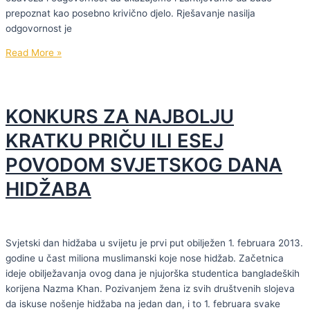
prepoznat kao posebno krivično djelo. Rješavanje nasilja
odgovornost je
Trideset
Read More »
sedma
emisija
Bahar
KONKURS ZA NAJBOLJU
podcasta
KRATKU PRIČU ILI ESEJ
POVODOM SVJETSKOG DANA
HIDŽABA
Svjetski dan hidžaba u svijetu je prvi put obilježen 1. februara 2013.
godine u čast miliona muslimanski koje nose hidžab. Začetnica
ideje obilježavanja ovog dana je njujorška studentica bangladeških
korijena Nazma Khan. Pozivanjem žena iz svih društvenih slojeva
da iskuse nošenje hidžaba na jedan dan, i to 1. februara svake