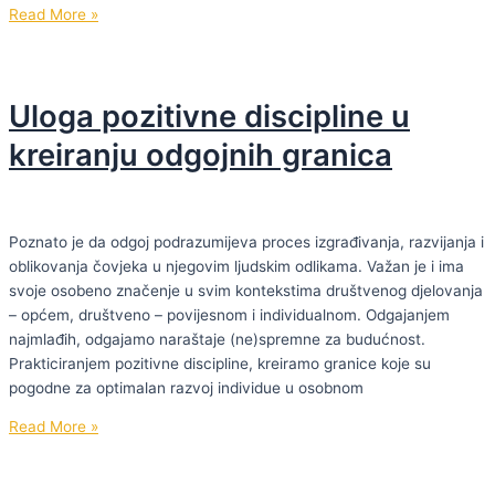
Trideset
Read More »
deveta
emisija
Bahar
Uloga pozitivne discipline u
podcasta
kreiranju odgojnih granica
Poznato je da odgoj podrazumijeva proces izgrađivanja, razvijanja i
oblikovanja čovjeka u njegovim ljudskim odlikama. Važan je i ima
svoje osobeno značenje u svim kontekstima društvenog djelovanja
– općem, društveno – povijesnom i individualnom. Odgajanjem
najmlađih, odgajamo naraštaje (ne)spremne za budućnost.
Prakticiranjem pozitivne discipline, kreiramo granice koje su
pogodne za optimalan razvoj individue u osobnom
Uloga
Read More »
pozitivne
discipline