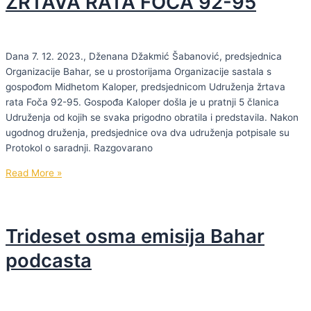
ŽRTAVA RATA FOČA 92-95
Dana 7. 12. 2023., Dženana Džakmić Šabanović, predsjednica
Organizacije Bahar, se u prostorijama Organizacije sastala s
gospođom Midhetom Kaloper, predsjednicom Udruženja žrtava
rata Foča 92-95. Gospođa Kaloper došla je u pratnji 5 članica
Udruženja od kojih se svaka prigodno obratila i predstavila. Nakon
ugodnog druženja, predsjednice ova dva udruženja potpisale su
Protokol o saradnji. Razgovarano
POTPISAN
Read More »
PROTOKOL
O
SARADNJI
Trideset osma emisija Bahar
S
UDRUŽENJEM
podcasta
ŽRTAVA
RATA
FOČA
92-