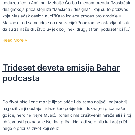
poduzetnicom Aminom Meholjić Čorbo i njenom brendu “Maslačak
design”Koja priča stoji iza “Maslačak designa” i koji su to proizvodi
koje Maslačak design nudi?Kako izgleda proces proizvodnje u
Maslačku od same ideje do realizacije?Ponekad se ostavlja utisak
da su za naše društvo uvijek bolji neki drugi, strani poduzetnici […]
Četrdeseta
Read More »
emisija
Bahar
podcasta
Trideset deveta emisija Bahar
podcasta
Da život piše i one manje lijepe priče i da samo najjači, najhrabriji,
najpozitivniji opstaju i izlaze kao pobjednici dokaz je i priča naše
gošće, heroine Nejre Musić. Korisnicima društvenih mreža ali i široj
bh javnosti poznata je Nejrina priča. Ne radi se o bilo kakvoj priči
nego o priči za život koji se iz