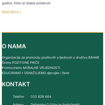
godine, Khan je željela potaknuti
KONKURS
Read More »
ZA
NAJBOLJU
KRATKU
PRIČU
ILI
ESEJ
O NAMA
POVODOM
SVJETSKOG
Organizacija za promociju pozitivnih vrijednosti u društvu BAHAR
DANA
Širimo POZITIVNE PRIČE
HIDŽABA
Promoviramo MORALNE VRIJEDNOSTI
EDUCIRAMO I OSNAŽUJEMO djevojke i žene
KONTAKT
Telefon
033 839 664
Adresa
Tešanjska 3 (Viza za budućnost)